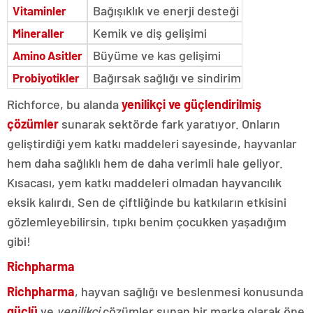
Bağışıklık ve enerji desteği
Vitaminler
Kemik ve diş gelişimi
Mineraller
Büyüme ve kas gelişimi
Amino Asitler
Bağırsak sağlığı ve sindirim
Probiyotikler
Richforce, bu alanda
yenilikçi ve güçlendirilmiş
çözümler
sunarak sektörde fark yaratıyor. Onların
geliştirdiği yem katkı maddeleri sayesinde, hayvanlar
hem daha sağlıklı hem de daha verimli hale geliyor.
Kısacası, yem katkı maddeleri olmadan hayvancılık
eksik kalırdı. Sen de çiftliğinde bu katkıların etkisini
gözlemleyebilirsin, tıpkı benim çocukken yaşadığım
gibi!
Richpharma
Richpharma
, hayvan sağlığı ve beslenmesi konusunda
güçlü
ve
yenilikçi
çözümler sunan bir marka olarak öne