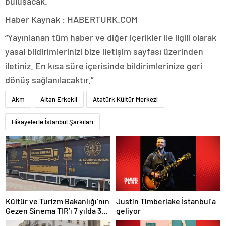
buluşacak.
Haber Kaynak : HABERTURK.COM
“Yayınlanan tüm haber ve diğer içerikler ile ilgili olarak
yasal bildirimlerinizi bize iletişim sayfası üzerinden
iletiniz. En kısa süre içerisinde bildirimlerinize geri
dönüş sağlanılacaktır.”
Akm
Altan Erkekli
Atatürk Kültür Merkezi
Hikayelerle İstanbul Şarkıları
Justin Timberlake İstanbul’a
Kültür ve Turizm Bakanlığı’nın
geliyor
Gezen Sinema TIR’ı 7 yılda 358
ilçeye ulaştı