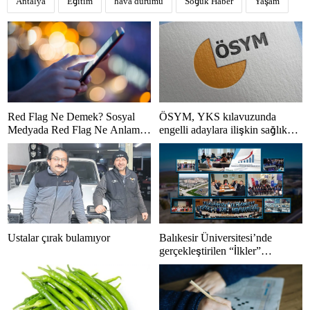
Antalya
Eğitim
hava durumu
Soğuk Haber
Yaşam
Red Flag Ne Demek? Sosyal
ÖSYM, YKS kılavuzunda
Medyada Red Flag Ne Anlama
engelli adaylara ilişkin sağlık
Gelir?
şartlarını güncelledi
Ustalar çırak bulamıyor
Balıkesir Üniversitesi’nde
gerçekleştirilen “İlkler”
üniversitenin geleceğini
şekillendiriyor