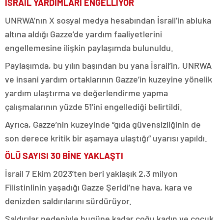
İSRAİL YARDIMLARI ENGELLİYOR
UNRWA’nın X sosyal medya hesabından İsrail’in abluka
altına aldığı Gazze’de yardım faaliyetlerini
engellemesine ilişkin paylaşımda bulunuldu.
Paylaşımda, bu yılın başından bu yana İsrail’in, UNRWA
ve insani yardım ortaklarının Gazze’in kuzeyine yönelik
yardım ulaştırma ve değerlendirme yapma
çalışmalarının yüzde 51’ini engellediği belirtildi.
Ayrıca, Gazze’nin kuzeyinde “gıda güvensizliğinin de
son derece kritik bir aşamaya ulaştığı” uyarısı yapıldı.
ÖLÜ SAYISI 30 BİNE YAKLAŞTI
İsrail 7 Ekim 2023’ten beri yaklaşık 2,3 milyon
Filistinlinin yaşadığı Gazze Şeridi’ne hava, kara ve
denizden saldırılarını sürdürüyor.
Saldırılar nedeniyle bugüne kadar çoğu kadın ve çocuk