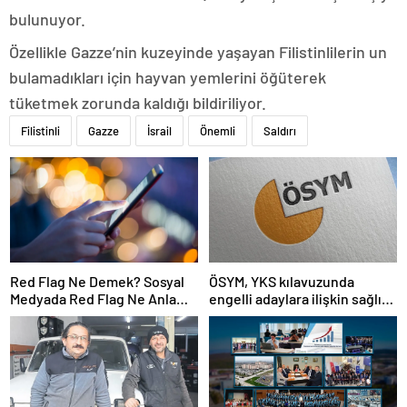
bulunuyor.
Özellikle Gazze’nin kuzeyinde yaşayan Filistinlilerin un
bulamadıkları için hayvan yemlerini öğüterek
tüketmek zorunda kaldığı bildiriliyor.
Filistinli
Gazze
İsrail
Önemli
Saldırı
Red Flag Ne Demek? Sosyal
ÖSYM, YKS kılavuzunda
Medyada Red Flag Ne Anlama
engelli adaylara ilişkin sağlık
Gelir?
şartlarını güncelledi