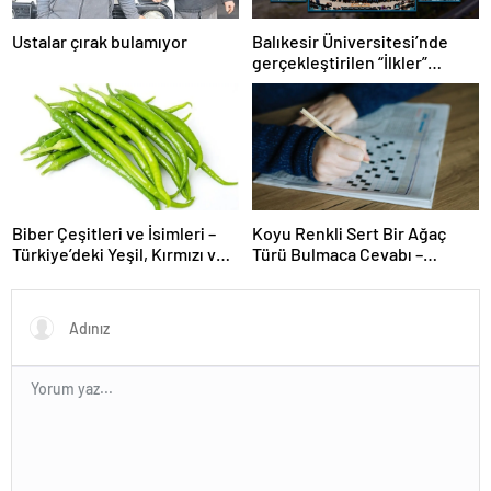
Ustalar çırak bulamıyor
Balıkesir Üniversitesi’nde
gerçekleştirilen “İlkler”
üniversitenin geleceğini
şekillendiriyor
Biber Çeşitleri ve İsimleri –
Koyu Renkli Sert Bir Ağaç
Türkiye’deki Yeşil, Kırmızı ve
Türü Bulmaca Cevabı –
Acı Biber Türleri Nelerdir?
Bulmacada Koyu Renkli Sert
Bir Ağaç Türü