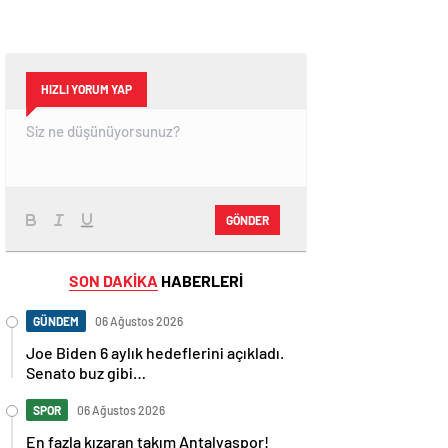
HIZLI YORUM YAP
GÖNDER
SON DAKİKA
HABERLERİ
GÜNDEM
06 Ağustos 2026
Joe Biden 6 aylık hedeflerini açıkladı.
Senato buz gibi…
SPOR
06 Ağustos 2026
En fazla kızaran takım Antalyaspor!