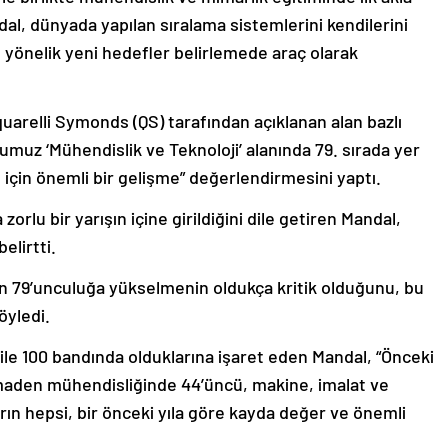
, dünyada yapılan sıralama sistemlerini kendilerini
 yönelik yeni hedefler belirlemede araç olarak
uarelli Symonds (QS) tarafından açıklanan alan bazlı
umuz ‘Mühendislik ve Teknoloji’ alanında 79. sırada yer
zim için önemli bir gelişme” değerlendirmesini yaptı.
zorlu bir yarışın içine girildiğini dile getiren Mandal,
elirtti.
ten 79’unculuğa yükselmenin oldukça kritik olduğunu, bu
öyledi.
ile 100 bandında olduklarına işaret eden Mandal, “Önceki
e maden mühendisliğinde 44’üncü, makine, imalat ve
arın hepsi, bir önceki yıla göre kayda değer ve önemli