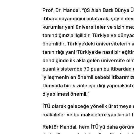
Prof. Dr. Mandal, “QS Alan Bazlı Dünya Ü
itibara dayandığını anlatarak, şöyle dev
kurumlar yani üniversiteler ve sizin me
tanındığınızla ilgilidir. Türkiye ve düny
önemlidir. Türkiye’deki üniversitelerin 
tanınırlığı yani ‘Türkiye’de nasıl bir eğit
dendiğinde ilk akla gelen üniversite ol
puanlık sistemde 70 puan bu itibardan g
iyileşmenin en önemli sebebi itibarımızı
Dünyada biri sizinle işbirliği yapmak ist
diyebilmesi önemli.”
İTÜ olarak geleceğe yönelik üretmeye 
makaleler ve bu makalelere yapılan atıfla
Rektör Mandal, hem İTÜ’yü daha görün