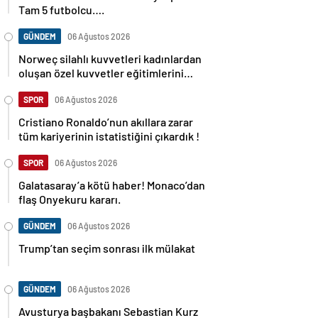
Tam 5 futbolcu….
GÜNDEM
06 Ağustos 2026
Norweç silahlı kuvvetleri kadınlardan
oluşan özel kuvvetler eğitimlerini
başlattı.
SPOR
06 Ağustos 2026
Cristiano Ronaldo’nun akıllara zarar
tüm kariyerinin istatistiğini çıkardık !
SPOR
06 Ağustos 2026
Galatasaray’a kötü haber! Monaco’dan
flaş Onyekuru kararı.
GÜNDEM
06 Ağustos 2026
Trump’tan seçim sonrası ilk mülakat
GÜNDEM
06 Ağustos 2026
Avusturya başbakanı Sebastian Kurz