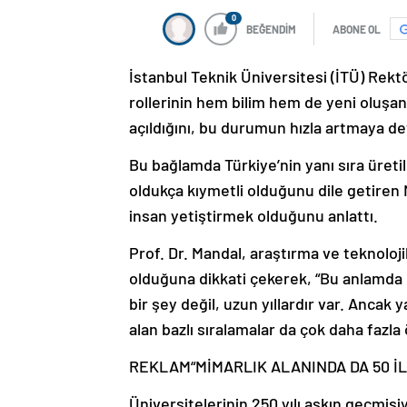
0
BEĞENDİM
ABONE OL
İstanbul Teknik Üniversitesi (İTÜ) Rektö
rollerinin hem bilim hem de yeni oluşa
açıldığını, bu durumun hızla artmaya de
Bu bağlamda Türkiye’nin yanı sıra üret
oldukça kıymetli olduğunu dile getiren 
insan yetiştirmek olduğunu anlattı.
Prof. Dr. Mandal, araştırma ve teknolojik
olduğuna dikkati çekerek, “Bu anlamda d
bir şey değil, uzun yıllardır var. Anca
alan bazlı sıralamalar da çok daha fazla
REKLAM
“MİMARLIK ALANINDA DA 50 İL
Üniversitelerinin 250 yılı aşkın geçmişi