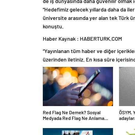
de iş dünyasında daha güvenilir olmak 
“Hedefimiz gelecek yıllarda daha da iler
üniversite arasında yer alan tek Türk ün
konuştu.
Haber Kaynak : HABERTURK.COM
“Yayınlanan tüm haber ve diğer içerikler i
üzerinden iletiniz. En kısa süre içerisin
Red Flag Ne Demek? Sosyal
ÖSYM, Y
Medyada Red Flag Ne Anlama
adaylara
Gelir?
güncell