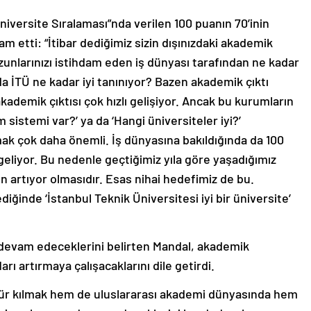
niversite Sıralaması”nda verilen 100 puanın 70’inin
am etti: “İtibar dediğimiz sizin dışınızdaki akademik
zunlarınızı istihdam eden iş dünyası tarafından ne kadar
ada İTÜ ne kadar iyi tanınıyor? Bazen akademik çıktı
akademik çıktısı çok hızlı gelişiyor. Ancak bu kurumların
im sistemi var?’ ya da ‘Hangi üniversiteler iyi?’
mak çok daha önemli. İş dünyasına bakıldığında da 100
eliyor. Bu nedenle geçtiğimiz yıla göre yaşadığımız
n artıyor olmasıdır. Esas nihai hedefimiz de bu.
ediğinde ‘İstanbul Teknik Üniversitesi iyi bir üniversite’
devam edeceklerini belirten Mandal, akademik
rı artırmaya çalışacaklarını dile getirdi.
ür kılmak hem de uluslararası akademi dünyasında hem