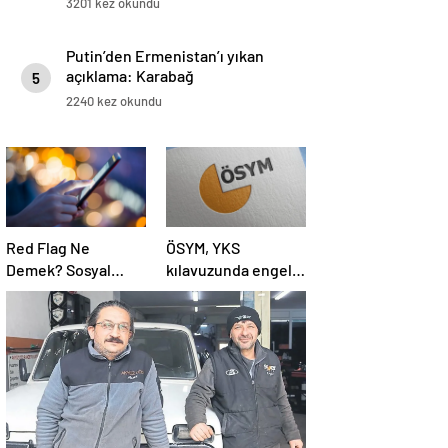
3201 kez okundu
Putin’den Ermenistan’ı yıkan
açıklama: Karabağ
5
Azerbaycan’ın ayrılmaz bir
2240 kez okundu
parçasıdır!
Red Flag Ne
ÖSYM, YKS
Demek? Sosyal
kılavuzunda engelli
Medyada Red Flag
adaylara ilişkin
Ne Anlama Gelir?
sağlık şartlarını
güncelledi