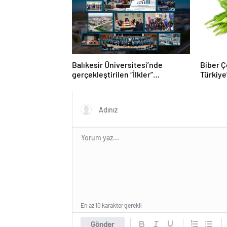
Balıkesir Üniversitesi’nde
Biber Çe
gerçekleştirilen “İlkler”
Türkiye’
üniversitenin geleceğini
Biber T
şekillendiriyor
En az 10 karakter gerekli
Gönder