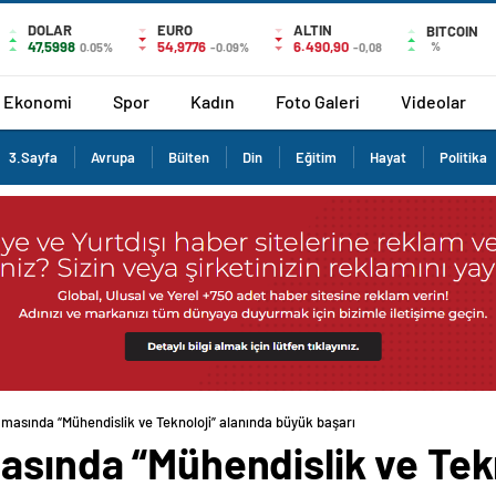
DOLAR
EURO
ALTIN
BITCOIN
47,5998
54,9776
6.490,90
%
0.05%
-0.09%
-0,08
Ekonomi
Spor
Kadın
Foto Galeri
Videolar
3.Sayfa
Avrupa
Bülten
Din
Eğitim
Hayat
Politika
amasında “Mühendislik ve Teknoloji” alanında büyük başarı
asında “Mühendislik ve Tekn