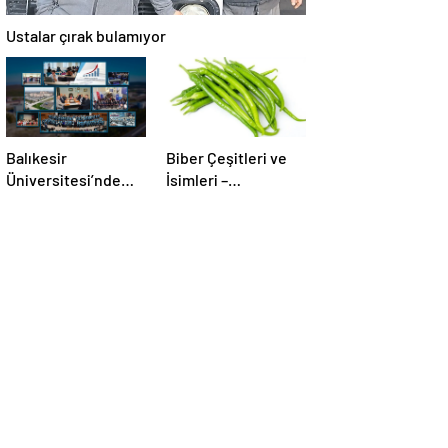
Ustalar çırak bulamıyor
Balıkesir
Biber Çeşitleri ve
Üniversitesi’nde
İsimleri –
gerçekleştirilen
Türkiye’deki Yeşil,
“İlkler”
Kırmızı ve Acı Biber
üniversitenin
Türleri Nelerdir?
geleceğini
şekillendiriyor