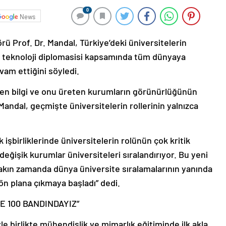
0
News
rü Prof. Dr. Mandal, Türkiye’deki üniversitelerin
n teknoloji diplomasisi kapsamında tüm dünyaya
vam ettiğini söyledi.
ilen bilgi ve onu üreten kurumların görünürlüğünün
Mandal, geçmişte üniversitelerin rollerinin yalnızca
 işbirliklerinde üniversitelerin rolünün çok kritik
eğişik kurumlar üniversiteleri sıralandırıyor. Bu yeni
k yakın zamanda dünya üniversite sıralamalarının yanında
 ön plana çıkmaya başladı” dedi.
E 100 BANDINDAYIZ”
yle birlikte mühendislik ve mimarlık eğitiminde ilk akla