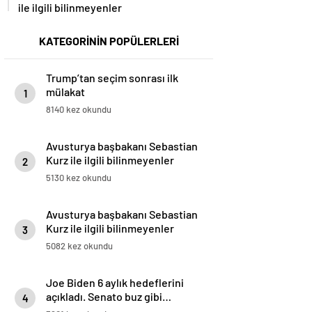
ile ilgili bilinmeyenler
KATEGORİNİN POPÜLERLERİ
Trump’tan seçim sonrası ilk
mülakat
1
8140 kez okundu
Avusturya başbakanı Sebastian
Kurz ile ilgili bilinmeyenler
2
5130 kez okundu
Avusturya başbakanı Sebastian
Kurz ile ilgili bilinmeyenler
3
5082 kez okundu
Joe Biden 6 aylık hedeflerini
açıkladı. Senato buz gibi…
4