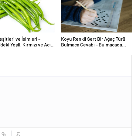
şitleri ve İsimleri –
Koyu Renkli Sert Bir Ağaç Türü
deki Yeşil, Kırmızı ve Acı
Bulmaca Cevabı – Bulmacada
ürleri Nelerdir?
Koyu Renkli Sert Bir Ağaç Türü