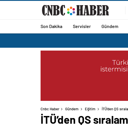
Son Dakika
Servisler
Gündem
Cnbc Haber
Gündem
Eğitim
İTÜ’den QS sıral
İTÜ’den QS sıralam