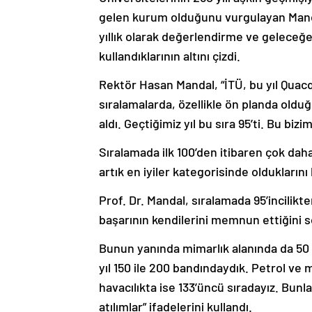
gelen kurum olduğunu vurgulayan Mandal
yıllık olarak değerlendirme ve geleceğe
kullandıklarının altını çizdi.
Rektör Hasan Mandal, “İTÜ, bu yıl Quacq
sıralamalarda, özellikle ön planda olduğ
aldı. Geçtiğimiz yıl bu sıra 95’ti. Bu bi
Sıralamada ilk 100’den itibaren çok daha 
artık en iyiler kategorisinde olduklarını b
Prof. Dr. Mandal, sıralamada 95’incilik
başarının kendilerini memnun ettiğini s
Bunun yanında mimarlık alanında da 50 
yıl 150 ile 200 bandındaydık. Petrol v
havacılıkta ise 133’üncü sıradayız. Bunl
atılımlar” ifadelerini kullandı.