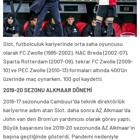
Slot, futbolculuk kariyerinde orta saha oyuncusu
olarak FC Zwolle (1995-2002), NAC Breda (2002-07),
Sparta Rotterdam (2007-09), tekrar FC Zwolle (2009-
10) ve PEC Zwolle (2010-13) formaları altında 400’ün
üzerinde maç oynarken, 100 gol kaydetti.
2019-20 SEZONU ALKMAAR DÖNEMİ
2016-17 sezonunda Cambuur’da teknik direktörlük
kariyerine adım atan Slot, daha sonra AZ Alkmaar’da
John van den Brom’un yardımcısı olarak görev yaptı.
Büyük başarısını ise 2019-20 sezonunda AZ Alkmaar’ın
başına geçtiğinde gösterdi. Pandemi nedeniyle