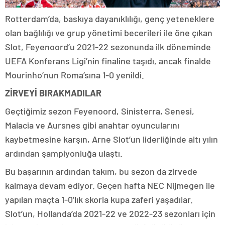
Rotterdam’da, baskıya dayanıklılığı, genç yeteneklere
olan bağlılığı ve grup yönetimi becerileri ile öne çıkan
Slot, Feyenoord’u 2021-22 sezonunda ilk döneminde
UEFA Konferans Ligi’nin finaline taşıdı, ancak finalde
Mourinho’nun Roma’sına 1-0 yenildi.
ZİRVEYİ BIRAKMADILAR
Geçtiğimiz sezon Feyenoord, Sinisterra, Senesi,
Malacia ve Aursnes gibi anahtar oyuncularını
kaybetmesine karşın, Arne Slot’un liderliğinde altı yılın
ardından şampiyonluğa ulaştı.
Bu başarının ardından takım, bu sezon da zirvede
kalmaya devam ediyor. Geçen hafta NEC Nijmegen ile
yapılan maçta 1-0’lık skorla kupa zaferi yaşadılar.
Slot’un, Hollanda’da 2021-22 ve 2022-23 sezonları için