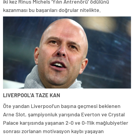
iki kez Rinus Michels ‘Yılın Antrenörü’ ödülünü
kazanması bu başarıları doğrular nitelikte.
LIVERPOOL’A TAZE KAN
Öte yandan Liverpool’un başına geçmesi beklenen
Arne Slot, şampiyonluk yarışında Everton ve Crystal
Palace karşısında yaşanan 2-0 ve 0-1’lik mağlubiyetler
sonrası zorlanan motivasyon kaybı yaşayan