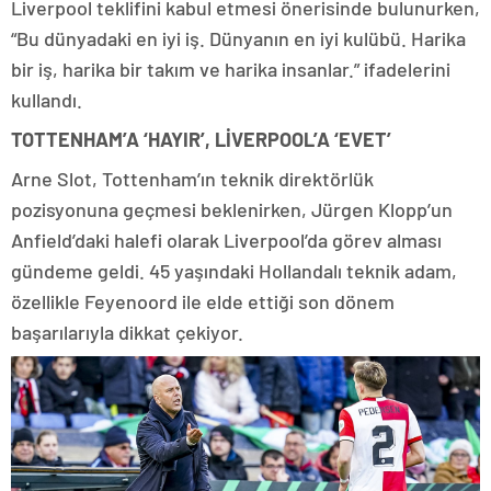
Liverpool teklifini kabul etmesi önerisinde bulunurken,
“Bu dünyadaki en iyi iş. Dünyanın en iyi kulübü. Harika
bir iş, harika bir takım ve harika insanlar.” ifadelerini
kullandı.
TOTTENHAM’A ‘HAYIR’, LİVERPOOL’A ‘EVET’
Arne Slot, Tottenham’ın teknik direktörlük
pozisyonuna geçmesi beklenirken, Jürgen Klopp’un
Anfield’daki halefi olarak Liverpool’da görev alması
gündeme geldi. 45 yaşındaki Hollandalı teknik adam,
özellikle Feyenoord ile elde ettiği son dönem
başarılarıyla dikkat çekiyor.