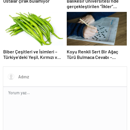
Ustalar çırak bulamıyor
Balıkesir Üniversitesi’nde
gerçekleştirilen “İlkler”
üniversitenin geleceğini
şekillendiriyor
Biber Çeşitleri ve İsimleri –
Koyu Renkli Sert Bir Ağaç
Türkiye’deki Yeşil, Kırmızı ve
Türü Bulmaca Cevabı –
Acı Biber Türleri Nelerdir?
Bulmacada Koyu Renkli Sert
Bir Ağaç Türü