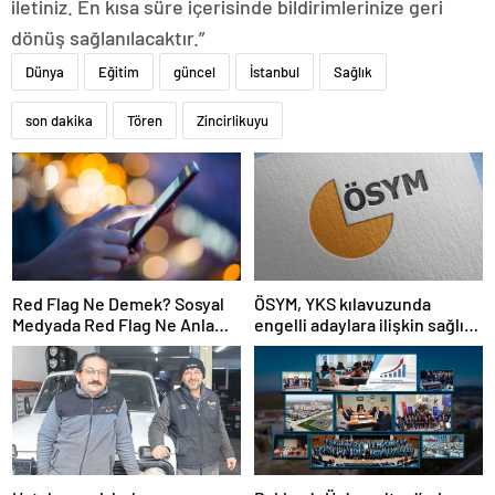
iletiniz. En kısa süre içerisinde bildirimlerinize geri
dönüş sağlanılacaktır.”
Dünya
Eğitim
güncel
İstanbul
Sağlık
son dakika
Tören
Zincirlikuyu
Red Flag Ne Demek? Sosyal
ÖSYM, YKS kılavuzunda
Medyada Red Flag Ne Anlama
engelli adaylara ilişkin sağlık
Gelir?
şartlarını güncelledi