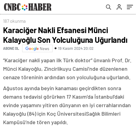
187 okunma
Karaciğer Nakli Efsanesi Münci
Kalayoğlu Son Yolculuğuna Uğurlandı
19 Kasım 2024 20:02
ABONE OL
News
“Karaciğer nakli yapan ilk Türk doktor” ünvanlı Prof. Dr.
Münci Kalayoğlu, Zincirlikuyu Camisi’nde düzenlenen
cenaze töreninin ardından son yolculuğuna uğurlandı.
Ağustos ayında beyin kanaması geçirdikten sonra
demans tedavisi görürken 17 Kasım’da İstanbul’daki
evinde yaşamını yitiren dünyanın en iyi cerrahlarından
Kalayoğlu (84) için Koç ÜniversitesiSağlık Bilimleri
Kampüsü’nde tören yapıldı.