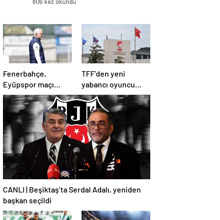
806 kez okundu
Fenerbahçe,
TFF’den yeni
Eyüpspor maçı
yabancı oyuncu
hazırlıklarına devam
kuralına revize!
etti
CANLI | Beşiktaş’ta Serdal Adalı, yeniden
başkan seçildi