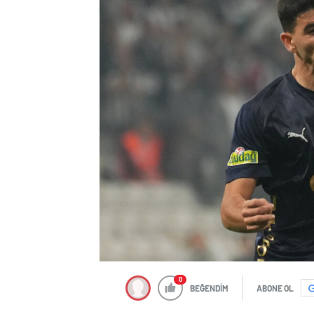
0
BEĞENDİM
ABONE OL