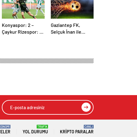
Konyaspor: 2 –
Gaziantep FK,
Çaykur Rizespor: 1 |
Selçuk İnan ile
MAÇ SONUCU
yolları ayırdı
KONOMİ
TRAFİK
CANLI
TELER
YOL DURUMU
KRIPTO PARALAR