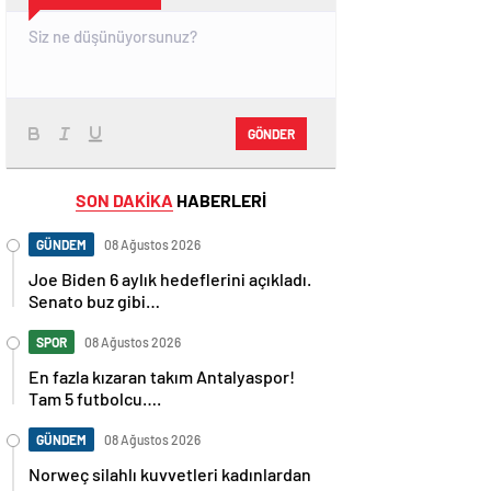
GÖNDER
SON DAKİKA
HABERLERİ
GÜNDEM
08 Ağustos 2026
Joe Biden 6 aylık hedeflerini açıkladı.
Senato buz gibi…
SPOR
08 Ağustos 2026
En fazla kızaran takım Antalyaspor!
Tam 5 futbolcu….
GÜNDEM
08 Ağustos 2026
Norweç silahlı kuvvetleri kadınlardan