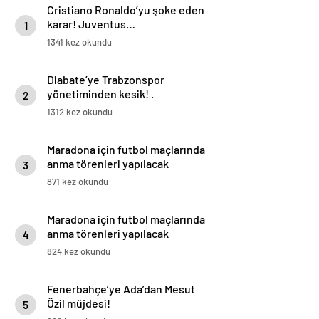
Cristiano Ronaldo’yu şoke eden
karar! Juventus…
1
1341 kez okundu
Diabate’ye Trabzonspor
yönetiminden kesik! .
2
1312 kez okundu
Maradona için futbol maçlarında
anma törenleri yapılacak
3
871 kez okundu
Maradona için futbol maçlarında
anma törenleri yapılacak
4
824 kez okundu
Fenerbahçe’ye Ada’dan Mesut
Özil müjdesi!
5