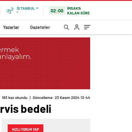
İMSAK'A
İSTANBUL
02:00
KALAN SÜRE
°
Yazarlar
Gazeteler
183 kez okundu
|
Güncelleme: 23 Kasım 2024 13:44
rvis bedeli
HIZLI YORUM YAP