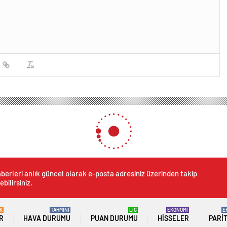
berleri anlık güncel olarak e-posta adresiniz üzerinden takip
ebilirsiniz.
K
TAHMİNİ
LİG
EKONOMİ
E
R
HAVA DURUMU
PUAN DURUMU
HISSELER
PARI