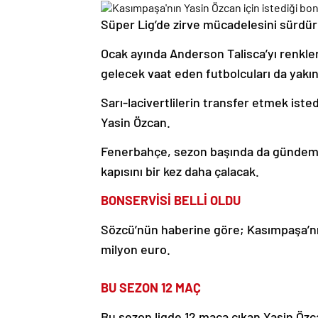
Süper Lig’de zirve mücadelesini sürdür
Ocak ayında Anderson Talisca’yı renkler
gelecek vaat eden futbolcuları da yakın
Sarı-lacivertlilerin transfer etmek isted
Yasin Özcan.
Fenerbahçe, sezon başında da gündemine
kapısını bir kez daha çalacak.
BONSERVİSİ BELLİ OLDU
Sözcü’nün haberine göre; Kasımpaşa’nın 
milyon euro.
BU SEZON 12 MAÇ
Bu sezon ligde 12 maça çıkan Yasin Özca