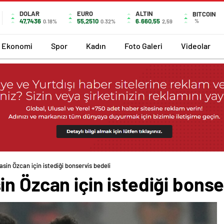
DOLAR
EURO
ALTIN
BITCOIN
47,7436
55,2510
6.660,55
%
0.18%
0.32%
2,59
Ekonomi
Spor
Kadın
Foto Galeri
Videolar
sin Özcan için istediği bonservis bedeli
n Özcan için istediği bonse