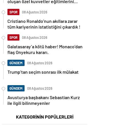
oluşan özel kuvvetler eğitimlerini
başlattı.
SPOR
08 Ağustos 2026
Cristiano Ronaldo’nun akıllara zarar
tüm kariyerinin istatistiğini çıkardık !
SPOR
08 Ağustos 2026
Galatasaray’a kötü haber! Monaco’dan
flaş Onyekuru kararı.
GÜNDEM
08 Ağustos 2026
Trump’tan seçim sonrası ilk mülakat
GÜNDEM
08 Ağustos 2026
Avusturya başbakanı Sebastian Kurz
ile ilgili bilinmeyenler
KATEGORİNİN POPÜLERLERİ