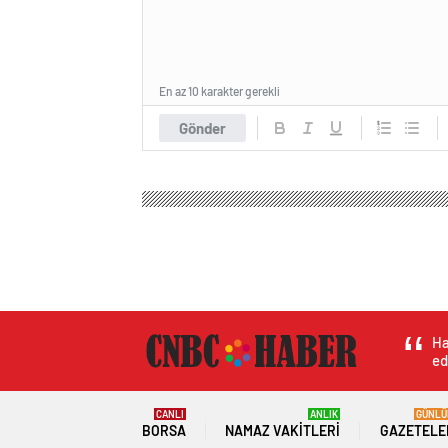
En az 10 karakter gerekli
Gönder
Ha
ed
CANLI
ANLIK
GÜNLÜ
BORSA
NAMAZ VAKITLERI
GAZETELE