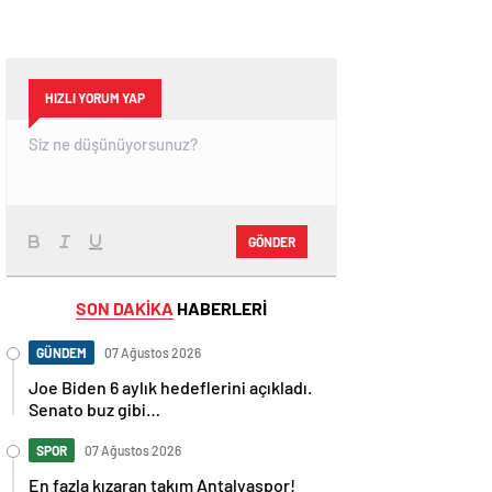
HIZLI YORUM YAP
GÖNDER
SON DAKİKA
HABERLERİ
GÜNDEM
07 Ağustos 2026
Joe Biden 6 aylık hedeflerini açıkladı.
Senato buz gibi…
SPOR
07 Ağustos 2026
En fazla kızaran takım Antalyaspor!