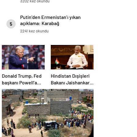
3202 kez okundu
Putin’den Ermenistan’ı yıkan
açıklama: Karabağ
5
Azerbaycan’ın ayrılmaz bir
2241 kez okundu
parçasıdır!
Donald Trump, Fed
Hindistan Dışişleri
başkanı Powell’a
Bakanı Jaishankar:
hakaret etti: Aptal
Gerilimi artırmak
gibi bir niyetimiz
yok