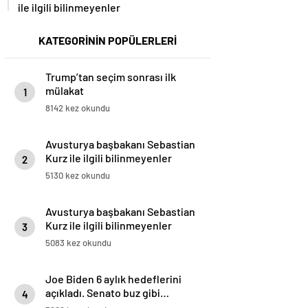
ile ilgili bilinmeyenler
KATEGORİNİN POPÜLERLERİ
Trump’tan seçim sonrası ilk
mülakat
1
8142 kez okundu
Avusturya başbakanı Sebastian
Kurz ile ilgili bilinmeyenler
2
5130 kez okundu
Avusturya başbakanı Sebastian
Kurz ile ilgili bilinmeyenler
3
5083 kez okundu
Joe Biden 6 aylık hedeflerini
açıkladı. Senato buz gibi…
4