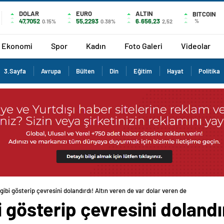
DOLAR
EURO
ALTIN
BITCOIN
47,7052
55,2293
6.656,23
%
0.15%
0.38%
2,52
Ekonomi
Spor
Kadın
Foto Galeri
Videolar
3.Sayfa
Avrupa
Bülten
Din
Eğitim
Hayat
Politika
gibi gösterip çevresini dolandırdı! Altın veren de var dolar veren de
i gösterip çevresini dolandı