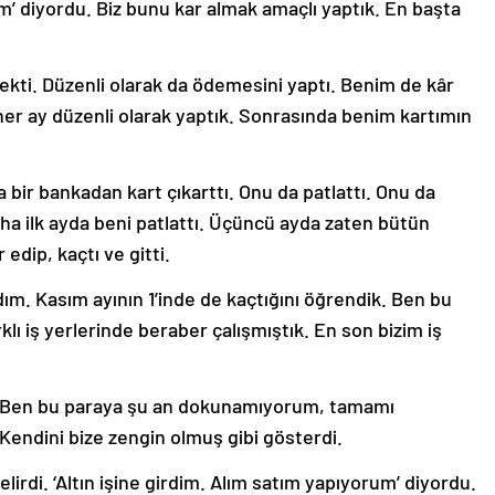
rim’ diyordu. Biz bunu kar almak amaçlı yaptık. En başta
kti. Düzenli olarak da ödemesini yaptı. Benim de kâr
her ay düzenli olarak yaptık. Sonrasında benim kartımın
bir bankadan kart çıkarttı. Onu da patlattı. Onu da
ha ilk ayda beni patlattı. Üçüncü ayda zaten bütün
edip, kaçtı ve gitti.
dım. Kasım ayının 1’inde de kaçtığını öğrendik. Ben bu
klı iş yerlerinde beraber çalışmıştık. En son bizim iş
dı. ‘Ben bu paraya şu an dokunamıyorum, tamamı
Kendini bize zengin olmuş gibi gösterdi.
irdi. ‘Altın işine girdim. Alım satım yapıyorum’ diyordu.