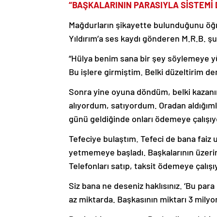
“BAŞKALARININ PARASIYLA SİSTEMİ
Mağdurların şikayette bulunduğunu öğ
Yıldırım’a ses kaydı gönderen M.R.B. şu
“Hülya benim sana bir şey söylemeye y
Bu işlere girmiştim. Belki düzeltirim d
Sonra yine oyuna döndüm, belki kazanırım 
alıyordum, satıyordum. Oradan aldığıml
günü geldiğinde onları ödemeye çalışı
Tefeciye bulaştım. Tefeci de bana faiz
yetmemeye başladı. Başkalarının üzeri
Telefonları satıp, taksit ödemeye çalış
Siz bana ne deseniz haklısınız. ‘Bu par
az miktarda. Başkasının miktarı 3 mily