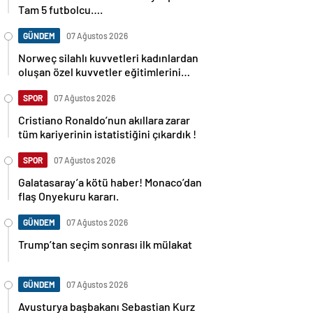
Tam 5 futbolcu….
GÜNDEM
07 Ağustos 2026
Norweç silahlı kuvvetleri kadınlardan
oluşan özel kuvvetler eğitimlerini
başlattı.
SPOR
07 Ağustos 2026
Cristiano Ronaldo’nun akıllara zarar
tüm kariyerinin istatistiğini çıkardık !
SPOR
07 Ağustos 2026
Galatasaray’a kötü haber! Monaco’dan
flaş Onyekuru kararı.
GÜNDEM
07 Ağustos 2026
Trump’tan seçim sonrası ilk mülakat
GÜNDEM
07 Ağustos 2026
Avusturya başbakanı Sebastian Kurz