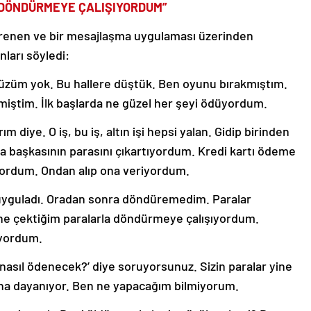
 DÖNDÜRMEYE ÇALIŞIYORDUM”
renen ve bir mesajlaşma uygulaması üzerinden
nları söyledi:
üzüm yok. Bu hallere düştük. Ben oyunu bırakmıştım.
emiştim. İlk başlarda ne güzel her şeyi ödüyordum.
diye. O iş, bu iş, altın işi hepsi yalan. Gidip birinden
a başkasının parasını çıkartıyordum. Kredi kartı ödeme
yordum. Ondan alıp ona veriyordum.
 uyguladı. Oradan sonra döndüremedim. Paralar
ne çektiğim paralarla döndürmeye çalışıyordum.
ıyordum.
a nasıl ödenecek?’ diye soruyorsunuz. Sizin paralar yine
ona dayanıyor. Ben ne yapacağım bilmiyorum.