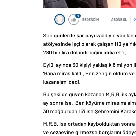
0
BEĞENDİM
ABONE OL
Son günlerde kar payı vaadiyle yapılan do
atölyesinde işçi olarak çalışan Hülya Yıl
280 bin lira dolandırdığını iddia etti.
Eylül ayında 30 kişiyi yaklaşık 6 milyon
‘Bana miras kaldı. Ben zengin oldum ve 
kazanalım’ dedi.
Bu şekilde güven kazanan M.R.B, ilk aylar
ay sonra ise, ‘Ben köyüme mirasımı alm
30 mağdurdan 15’i ise Şehremini Karako
M.R.B. ise ortadan kaybolduktan sonra
ve cezaevine girmezse borçlarını ödeye