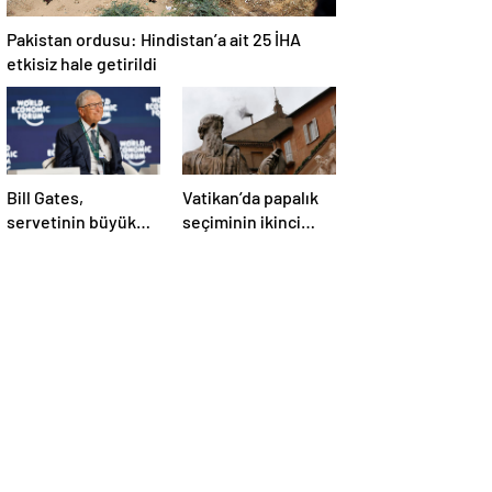
Pakistan ordusu: Hindistan’a ait 25 İHA
etkisiz hale getirildi
Bill Gates,
Vatikan’da papalık
servetinin büyük
seçiminin ikinci
kısmını vakfa
gününde de sonuç
bağışlayacak
alınamadı