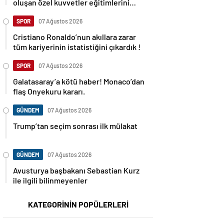
oluşan özel kuvvetler eğitimlerini
başlattı.
SPOR
07 Ağustos 2026
Cristiano Ronaldo’nun akıllara zarar
tüm kariyerinin istatistiğini çıkardık !
SPOR
07 Ağustos 2026
Galatasaray’a kötü haber! Monaco’dan
flaş Onyekuru kararı.
GÜNDEM
07 Ağustos 2026
Trump’tan seçim sonrası ilk mülakat
GÜNDEM
07 Ağustos 2026
Avusturya başbakanı Sebastian Kurz
ile ilgili bilinmeyenler
KATEGORİNİN POPÜLERLERİ