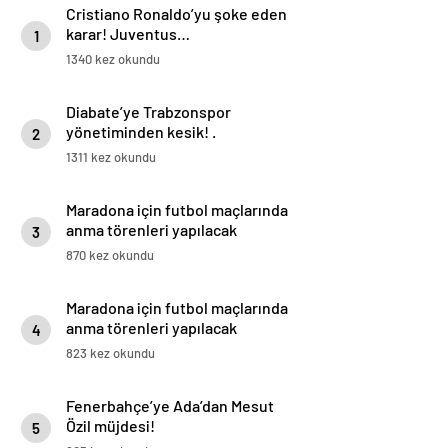
Cristiano Ronaldo’yu şoke eden
karar! Juventus…
1
1340 kez okundu
Diabate’ye Trabzonspor
yönetiminden kesik! .
2
1311 kez okundu
Maradona için futbol maçlarında
anma törenleri yapılacak
3
870 kez okundu
Maradona için futbol maçlarında
anma törenleri yapılacak
4
823 kez okundu
Fenerbahçe’ye Ada’dan Mesut
Özil müjdesi!
5