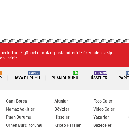
berleri anlık güncel olarak e-posta adresiniz üzerinden takip
ebilirsiniz.
K
TAHMİNİ
LİG
EKONOMİ
E
R
HAVA DURUMU
PUAN DURUMU
HISSELER
PARI
Canlı Borsa
Altınlar
Foto Galeri
Namaz Vakitleri
Dövizler
Video Galeri
Puan Durumu
Hisseler
Yazarlar
Örnek Burç Yorumu
Kripto Paralar
Gazeteler