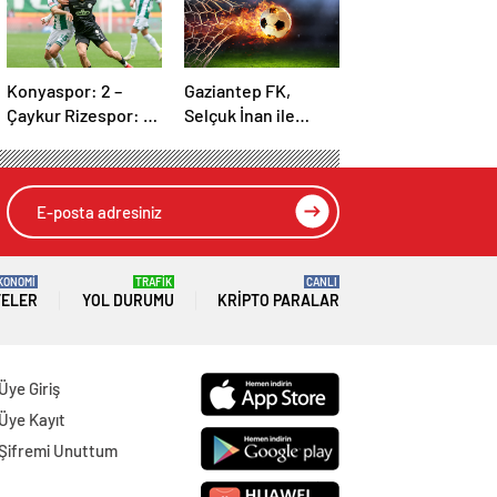
Konyaspor: 2 –
Gaziantep FK,
Çaykur Rizespor: 1 |
Selçuk İnan ile
MAÇ SONUCU
yolları ayırdı
KONOMİ
TRAFİK
CANLI
TELER
YOL DURUMU
KRIPTO PARALAR
Üye Giriş
Üye Kayıt
Şifremi Unuttum