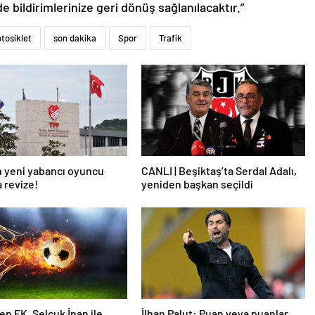
de bildirimlerinize geri dönüş sağlanılacaktır.”
tosiklet
son dakika
Spor
Trafik
 yeni yabancı oyuncu
CANLI | Beşiktaş’ta Serdal Adalı,
a revize!
yeniden başkan seçildi
ep FK, Selçuk İnan ile
İlhan Palut: Puan veya puanlar