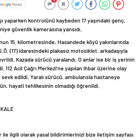
0
News
rışı yaparken kontrolünü kaybeden 17 yaşındaki genç,
aniye güvenlik kamerasına yansıdı.
u’nun 15. kilometresinde, Hasandede köyü yakınlarında
S.Ö. (17) idaresindeki plakasız motosiklet, arkadaşıyla
rildi. Kazada sürücü yaralandı. O anlar ise bir iş yerinin
 112 Acil Çağrı Merkezi’ne yapılan ihbar üzerine olay
ri sevk edildi. Yaralı sürücü, ambulansla hastaneye
nün, hayati tehlikesinin olmadığı öğrenildi.
IKKALE
le ilgili olarak yasal bildirimlerinizi bize iletişim sayfası