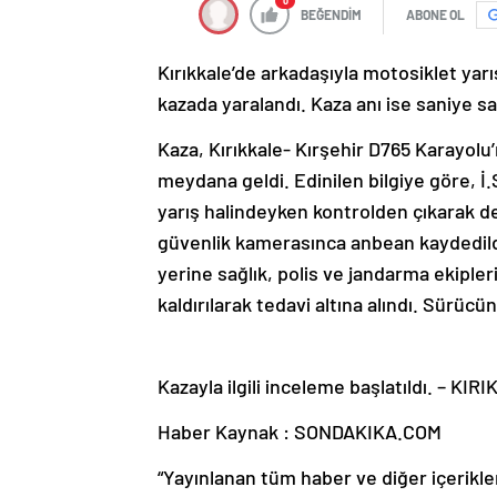
0
BEĞENDİM
ABONE OL
Kırıkkale’de arkadaşıyla motosiklet ya
kazada yaralandı. Kaza anı ise saniye s
Kaza, Kırıkkale- Kırşehir D765 Karayol
meydana geldi. Edinilen bilgiye göre, İ.
yarış halindeyken kontrolden çıkarak dev
güvenlik kamerasınca anbean kaydedildi.
yerine sağlık, polis ve jandarma ekiple
kaldırılarak tedavi altına alındı. Sürücü
Kazayla ilgili inceleme başlatıldı. – KIR
Haber Kaynak : SONDAKIKA.COM
“Yayınlanan tüm haber ve diğer içerikler i