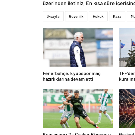
üzerinden iletiniz. En kısa süre içerisin
3-sayfa
Güvenlik
Hukuk
Kaza
Mo
Fenerbahçe, Eyüpspor maçı
TFF’den
hazırlıklarına devam etti
kuralın
Konyaspor: 2 – Çaykur Rizespor:
Gaziant