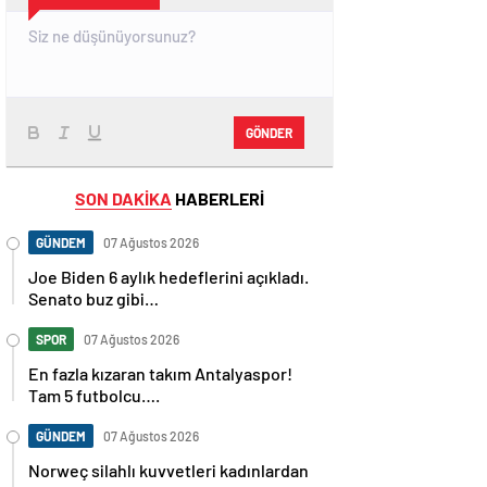
GÖNDER
SON DAKİKA
HABERLERİ
GÜNDEM
07 Ağustos 2026
Joe Biden 6 aylık hedeflerini açıkladı.
Senato buz gibi…
SPOR
07 Ağustos 2026
En fazla kızaran takım Antalyaspor!
Tam 5 futbolcu….
GÜNDEM
07 Ağustos 2026
Norweç silahlı kuvvetleri kadınlardan