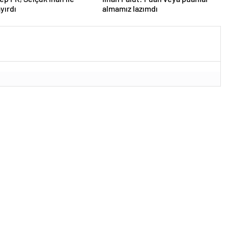
ayırdı
almamız lazımdı