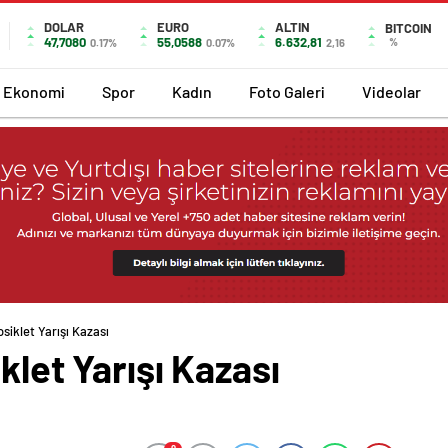
DOLAR
EURO
ALTIN
BITCOIN
47,7080
55,0588
6.632,81
%
0.17%
0.07%
2,16
Ekonomi
Spor
Kadın
Foto Galeri
Videolar
osiklet Yarışı Kazası
klet Yarışı Kazası