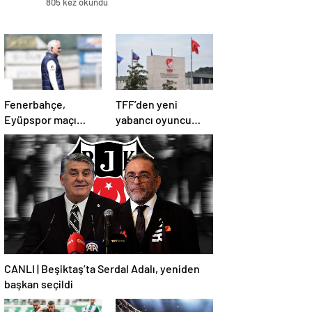
805 kez okundu
Fenerbahçe,
TFF’den yeni
Eyüpspor maçı
yabancı oyuncu
hazırlıklarına devam
kuralına revize!
etti
CANLI | Beşiktaş’ta Serdal Adalı, yeniden
başkan seçildi