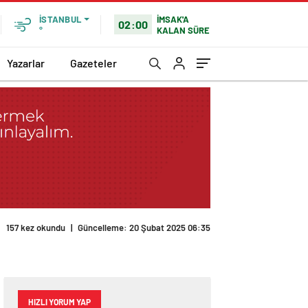
İMSAK'A
İSTANBUL
02:00
KALAN SÜRE
°
Yazarlar
Gazeteler
157 kez okundu
|
Güncelleme: 20 Şubat 2025 06:35
HIZLI YORUM YAP