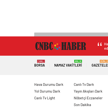
Ha
ed
CANLI
ANLIK
GÜNLÜ
BORSA
NAMAZ VAKITLERI
GAZETELE
Hava Durumu Dark
Canlı Tv Dark
Yol Durumu Dark
Yayın Akışları Dark
Canlı Tv Light
Nöbetçi Eczaneler
Son Dakika