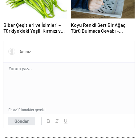
Biber Çeşitleri ve İsimleri –
Koyu Renkli Sert Bir Ağaç
Türkiye’deki Yeşil, Kırmızı ve
Türü Bulmaca Cevabı –
Acı Biber Türleri Nelerdir?
Bulmacada Koyu Renkli Sert
Bir Ağaç Türü
En az 10 karakter gerekli
Gönder