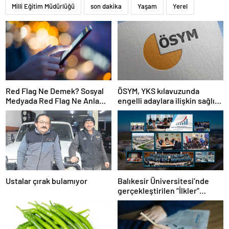
Milli Eğitim Müdürlüğü
son dakika
Yaşam
Yerel
Red Flag Ne Demek? Sosyal
ÖSYM, YKS kılavuzunda
Medyada Red Flag Ne Anlama
engelli adaylara ilişkin sağlık
Gelir?
şartlarını güncelledi
Ustalar çırak bulamıyor
Balıkesir Üniversitesi’nde
gerçekleştirilen “İlkler”
üniversitenin geleceğini
şekillendiriyor