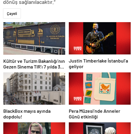
dönüş sağlanılacaktır.”
Çayeli
Justin Timberlake İstanbul’a
Kültür ve Turizm Bakanlığı’nın
geliyor
Gezen Sinema TIR’ı 7 yılda 358
ilçeye ulaştı
Pera Müzesi’nde Anneler
BlackBox mayıs ayında
Günü etkinliği
dopdolu!