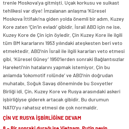
trenle Moskova’ya gitmişti. Uçak korkusu ve suikast
tehlikesi var diye! İmzalanan anlaşma ‘Küresel
Moskova İttifakı’na giden yolda önemli bir adım. Kuzey
Kore zaten ‘Çin’in evladı’ gibidir. İsrail ABD için ne ise,
Kuzey Kore de Çin için öyledir. Çin Kuzey Kore ile ilgili
tüm BM kararlarını 1953 yılındaki ateşkesten beri veto
etmektedir. ABD’nin İsrail ile ilgili kararları veto etmesi
gibi. ‘Küresel Güney’ 1950’lerden sonraki Bağlantısızlar
Hareketi’nin hatalarını yapmak istemiyor. Çin bu
anlamda ‘lokomotif rolünde’ ve ABD’nin doğrudan
muhatabı. Soğuk Savaş döneminde bu Sovyetler
Birliği idi. Çin, Kuzey Kore ve Rusya arasındaki askeri
işbirliğiyse giderek artacak gibidir. Bu durumun
NATO’yu rahatsız etmesi de çok normaldir.
ÇİN VE RUSYA İŞBİRLİĞİNE DEVAM
8 – Bir sonraki durağı ise Vietnam. Putin neyin