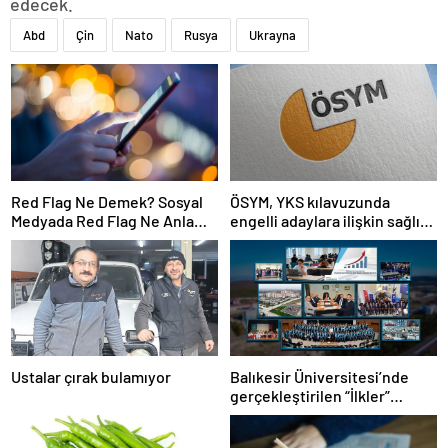
edecek.
Abd
Çin
Nato
Rusya
Ukrayna
Red Flag Ne Demek? Sosyal
ÖSYM, YKS kılavuzunda
Medyada Red Flag Ne Anlama
engelli adaylara ilişkin sağlık
Gelir?
şartlarını güncelledi
Ustalar çırak bulamıyor
Balıkesir Üniversitesi’nde
gerçekleştirilen “İlkler”
üniversitenin geleceğini
şekillendiriyor