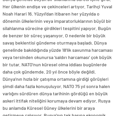
Her ülkenin endişe ve çekinceleri artıyor. Tarihçi Yuval
Noah Harari 16. Yüzyıl’dan itibaren her yüzyılda o
dönemin ülkelerinin veya imparatorluklarının büyül bir
silahlanma sürecine girdikleri tespitini yapıyor. Bugün
de benzer bir süreç yaşanıyor. O nedenle bir büyük
savaş beklentisi gündeme oturmaya başladı. Dünya
genelinde bakıldığında yüzde 18’lik savunma harcaması
veya tersinden okunursa ‘saldırı harcaması’ çok büyük
bir tutar. NATO’nun küresel olma iddiası bugünlerde
daha çok gündemde. 20 yıl önce böyle değildi.
Dünya’nın hızla bir çatışma ortamına girdiği görüşleri
şimdi daha fazla konuşuluyor. NATO 75 yıl sonra halen
varlığını sürdüren dünya tarihinin gördüğü en büyük
askeri ittifak niteliğini korumaya devam ediyor. Rusya
bu anlamda Küresel Güney ülkelerini bir araya
getirmeye çalışıyor. Rusya’nın tek başına ekonomik