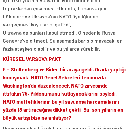
için Ukrayna’nın Rusya’nın kontrolünde olan
topraklardan çekilmesi -Donets, Luhansk gibi
bölgeler- ve Ukrayna’nın NATO üyeliğinden
vazgeçmesi koşullarını getirdi.
Ukrayna da bunları kabul etmedi. O nedenle Rusya
Cenevre’ye gitmedi. Şu aşamada barış olmayacak, en
fazla ateşkes olabilir ve bu yıllarca sürebilir.
KÜRESEL VARŞOVA PAKTI
5 – Stoltenberg ve Biden bir araya geldi. Orada yaptığı
konuşmada NATO Genel Sekreteri temmuzda
Washington’da düzenlenecek NATO zirvesinde
ittifakın 75. Yıldönümünü kutlayacaklarını söyledi,
NATO müttefiklerinin bu yıl savunma harcamalarını
yüzde 18 artıracağına dikkat çekti. Bu, son yılların en
büyük artışı bize ne anlatıyor?
Dünya genelde büyük bir silahlanma süreci içine girdi.