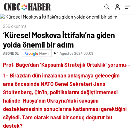
260 okunma
‘Küresel Moskova İttifakı’na giden
yolda önemli bir adım
1 Ağustos 2024 00:09
ABONE OL
News
Prof. Bağcı’dan ‘Kapsamlı Stratejik Ortaklık’ yorumu…
1 – Birazdan dün imzalanan anlaşmaya geleceğim
ama öncesinde NATO Genel Sekreteri Jens
Stoltenberg, Çin’in, politikalarını değiştirmemesi
halinde, Rusya’nın Ukrayna’daki savaşını
desteklemesinin sonuçlarına katlanması gerektiğini
söyledi. Tam olarak nasıl bir sonuç doğurur bu
destek?