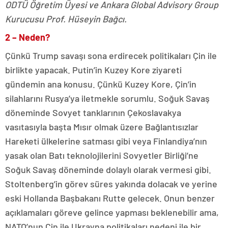
ODTÜ Öğretim Üyesi ve Ankara Global Advisory Group
Kurucusu Prof. Hüseyin Bağcı.
2 – Neden?
Çünkü Trump savaşı sona erdirecek politikaları Çin ile
birlikte yapacak. Putin’in Kuzey Kore ziyareti
gündemin ana konusu. Çünkü Kuzey Kore, Çin’in
silahlarını Rusya’ya iletmekle sorumlu. Soğuk Savaş
döneminde Sovyet tanklarının Çekoslavakya
vasıtasıyla başta Mısır olmak üzere Bağlantısızlar
Hareketi ülkelerine satması gibi veya Finlandiya’nın
yasak olan Batı teknolojilerini Sovyetler Birliği’ne
Soğuk Savaş döneminde dolaylı olarak vermesi gibi.
Stoltenberg’in görev süres yakında dolacak ve yerine
eski Hollanda Başbakanı Rutte gelecek. Onun benzer
açıklamaları göreve gelince yapması beklenebilir ama,
NATO’nun Çin ile Ukrayna politikaları nedeni ile bir