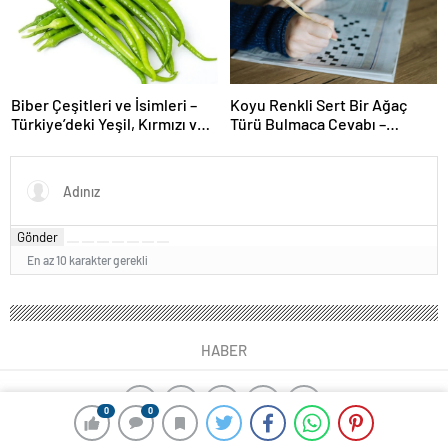
Biber Çeşitleri ve İsimleri –
Koyu Renkli Sert Bir Ağaç
Türkiye’deki Yeşil, Kırmızı ve
Türü Bulmaca Cevabı –
Acı Biber Türleri Nelerdir?
Bulmacada Koyu Renkli Sert
Bir Ağaç Türü
Gönder
En az 10 karakter gerekli
HABER
0
0
yangın algılama sistemleri
ajax alarm