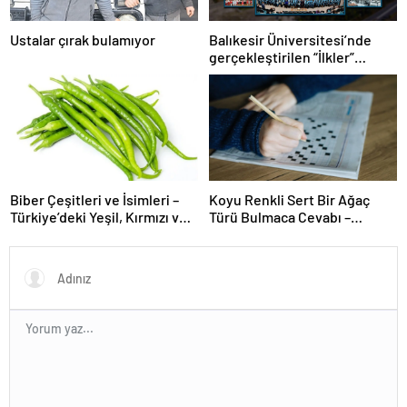
Ustalar çırak bulamıyor
Balıkesir Üniversitesi’nde
gerçekleştirilen “İlkler”
üniversitenin geleceğini
şekillendiriyor
Biber Çeşitleri ve İsimleri –
Koyu Renkli Sert Bir Ağaç
Türkiye’deki Yeşil, Kırmızı ve
Türü Bulmaca Cevabı –
Acı Biber Türleri Nelerdir?
Bulmacada Koyu Renkli Sert
Bir Ağaç Türü