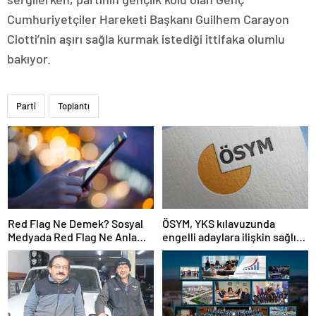
Cumhuriyetçiler Hareketi Başkanı Guilhem Carayon
Ciotti’nin aşırı sağla kurmak istediği ittifaka olumlu
bakıyor.
Parti
Toplantı
Red Flag Ne Demek? Sosyal
ÖSYM, YKS kılavuzunda
Medyada Red Flag Ne Anlama
engelli adaylara ilişkin sağlık
Gelir?
şartlarını güncelledi