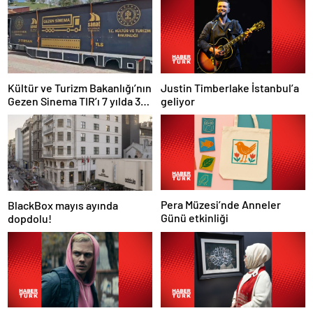
Justin Timberlake İstanbul’a
Kültür ve Turizm Bakanlığı’nın
geliyor
Gezen Sinema TIR’ı 7 yılda 358
ilçeye ulaştı
Pera Müzesi’nde Anneler
BlackBox mayıs ayında
Günü etkinliği
dopdolu!