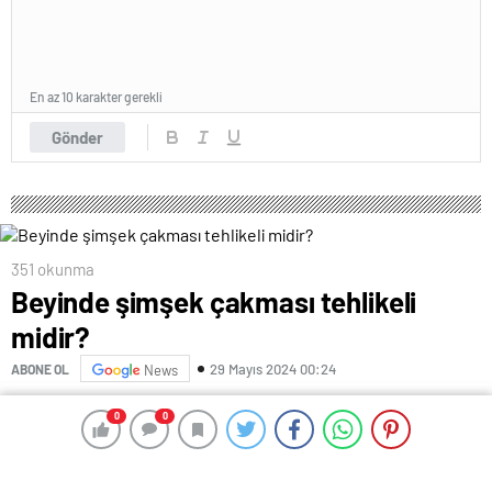
En az 10 karakter gerekli
Gönder
351 okunma
Beyinde şimşek çakması tehlikeli
midir?
29 Mayıs 2024 00:24
ABONE OL
News
Uzmanlar, ‘’Sanki beynimde şimşek çaktı’’ ya da
0
0
0
0
‘’Başımda elektrik çarpması gibi bir şey hissettim’’
şeklinde tarif edilen şikayetlerin nedeninin nörolojik