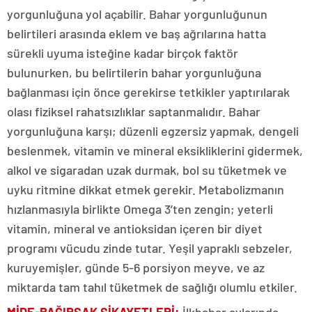
yorgunluğuna yol açabilir. Bahar yorgunluğunun
belirtileri arasında eklem ve baş ağrılarına hatta
sürekli uyuma isteğine kadar birçok faktör
bulunurken, bu belirtilerin bahar yorgunluğuna
bağlanması için önce gerekirse tetkikler yaptırılarak
olası fiziksel rahatsızlıklar saptanmalıdır. Bahar
yorgunluğuna karşı; düzenli egzersiz yapmak, dengeli
beslenmek, vitamin ve mineral eksikliklerini gidermek,
alkol ve sigaradan uzak durmak, bol su tüketmek ve
uyku ritmine dikkat etmek gerekir. Metabolizmanın
hızlanmasıyla birlikte Omega 3’ten zengin; yeterli
vitamin, mineral ve antioksidan içeren bir diyet
programı vücudu zinde tutar. Yeşil yapraklı sebzeler,
kuruyemişler, günde 5-6 porsiyon meyve, ve az
miktarda tam tahıl tüketmek de sağlığı olumlu etkiler.
MİDE-BAĞIRSAK ŞİKAYETLERİ:
İlkbahar aylarında