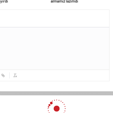
ayırdı
almamız lazımdı