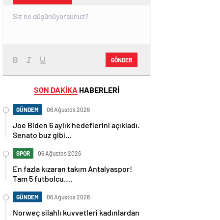
GÖNDER
SON DAKİKA
HABERLERİ
GÜNDEM
06 Ağustos 2026
Joe Biden 6 aylık hedeflerini açıkladı.
Senato buz gibi…
SPOR
06 Ağustos 2026
En fazla kızaran takım Antalyaspor!
Tam 5 futbolcu….
GÜNDEM
06 Ağustos 2026
Norweç silahlı kuvvetleri kadınlardan