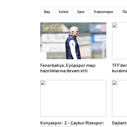
Baş
futbol
Spor
Trabzonspor
Tü
Fenerbahçe, Eyüpspor maçı
TFF’den
hazırlıklarına devam etti
kuralın
Konyaspor: 2 – Çaykur Rizespor:
Gaziant