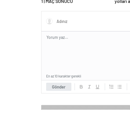
1 | MAÇ SONUCU
yolları 
En az 10 karakter gerekli
Gönder