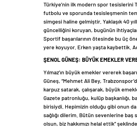
Türkiye’nin ilk modern spor tesislerini
futbolu ve sporunda tesisleşmenin teme
simgesi haline gelmiştir. Yaklaşık 40 y
güncelliğini koruyan, bugünün ihtiyaçla
Sportif başarılarının ötesinde bu üç önem
yere koyuyor. Erken yaşta kaybettik. A
ŞENOL GÜNEŞ: BÜYÜK EMEKLER VERER
Yılmaz’ın büyük emekler vererek başarıl
Güneş, “Mehmet Ali Bey, Trabzonspor’d
karpuz satarak, çalışarak, büyük emekler
Gazete patronluğu, kulüp başkanlığı, b
birisiydi. Hepimizin olduğu gibi onun da
sağlığı dilerim. Bütün sevenlerine baş 
olsun, biz hakkımızı helal ettik” şeklind