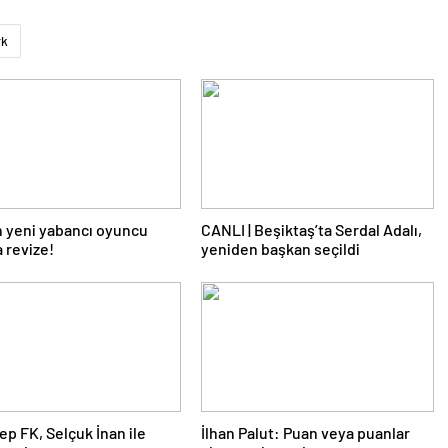
rk
 yeni yabancı oyuncu
CANLI | Beşiktaş’ta Serdal Adalı,
a revize!
yeniden başkan seçildi
ep FK, Selçuk İnan ile
İlhan Palut: Puan veya puanlar