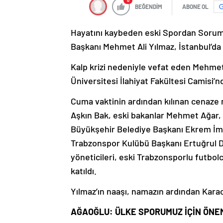
0
BEĞENDİM
ABONE OL
Hayatını kaybeden eski Spordan Sorum
Başkanı Mehmet Ali Yılmaz, İstanbul’da 
Kalp krizi nedeniyle vefat eden Mehmet
Üniversitesi İlahiyat Fakültesi Camisi’nd
Cuma vaktinin ardından kılınan cenaze 
Aşkın Bak, eski bakanlar Mehmet Ağar, 
Büyükşehir Belediye Başkanı Ekrem İma
Trabzonspor Kulübü Başkanı Ertuğrul D
yöneticileri, eski Trabzonsporlu futbolc
katıldı.
Yılmaz’ın naaşı, namazın ardından Kara
AĞAOĞLU: ÜLKE SPORUMUZ İÇİN ÖNEM