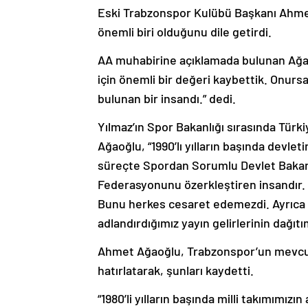
Eski Trabzonspor Kulübü Başkanı Ahmet
önemli biri olduğunu dile getirdi.
AA muhabirine açıklamada bulunan Ağao
için önemli bir değeri kaybettik. Onur
bulunan bir insandı.” dedi.
Yılmaz’ın Spor Bakanlığı sırasında Türk
Ağaoğlu, “1990’lı yılların başında devle
süreçte Spordan Sorumlu Devlet Bakanı 
Federasyonunu özerkleştiren insandır. B
Bunu herkes cesaret edemezdi. Ayrıca 
adlandırdığımız yayın gelirlerinin dağıtı
Ahmet Ağaoğlu, Trabzonspor’un mevcut t
hatırlatarak, şunları kaydetti.
“1980’li yılların başında milli takımım