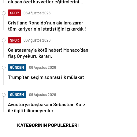
oluşan özel kuvvetler eğitimlerini
başlattı.
SPOR
06 Ağustos 2026
Cristiano Ronaldo’nun akıllara zarar
tüm kariyerinin istatistiğini çıkardık !
SPOR
06 Ağustos 2026
Galatasaray’a kötü haber! Monaco’dan
flaş Onyekuru kararı.
GÜNDEM
06 Ağustos 2026
Trump’tan seçim sonrası ilk mülakat
GÜNDEM
06 Ağustos 2026
Avusturya başbakanı Sebastian Kurz
ile ilgili bilinmeyenler
KATEGORİNİN POPÜLERLERİ