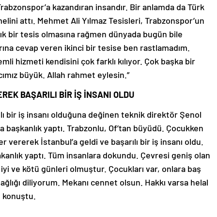
 Trabzonspor’a kazandıran insandır. Bir anlamda da Türk
lini attı. Mehmet Ali Yılmaz Tesisleri, Trabzonspor’un
ıllık bir tesis olmasına rağmen dünyada bugün bile
rına cevap veren ikinci bir tesise ben rastlamadım.
li hizmeti kendisini çok farklı kılıyor. Çok başka bir
cımız büyük. Allah rahmet eylesin.”
EK BAŞARILI BİR İŞ İNSANI OLDU
ı bir iş insanı olduğuna değinen teknik direktör Şenol
a başkanlık yaptı. Trabzonlu, Of’tan büyüdü. Çocukken
 vererek İstanbul’a geldi ve başarılı bir iş insanı oldu.
akanlık yaptı. Tüm insanlara dokundu. Çevresi geniş olan
 iyi ve kötü günleri olmuştur. Çocukları var, onlara baş
sağlığı diliyorum. Mekanı cennet olsun. Hakkı varsa helal
e konuştu.