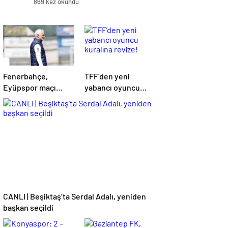
869 kez okundu
Fenerbahçe,
TFF’den yeni
Eyüpspor maçı
yabancı oyuncu
hazırlıklarına devam
kuralına revize!
etti
CANLI | Beşiktaş’ta Serdal Adalı, yeniden
başkan seçildi