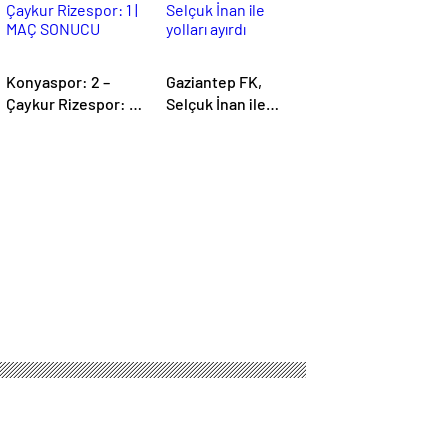
Konyaspor: 2 –
Gaziantep FK,
Çaykur Rizespor: 1 |
Selçuk İnan ile
MAÇ SONUCU
yolları ayırdı