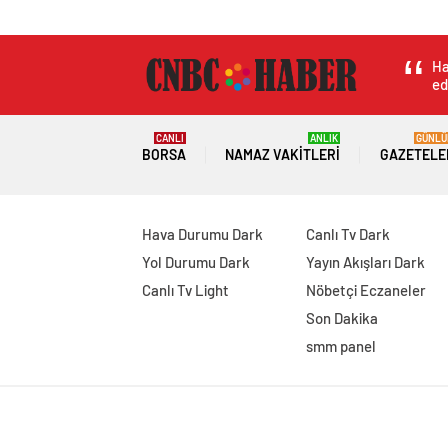
Ha
ed
CANLI
ANLIK
GÜNLÜ
BORSA
NAMAZ VAKITLERI
GAZETELE
Hava Durumu Dark
Canlı Tv Dark
Yol Durumu Dark
Yayın Akışları Dark
Canlı Tv Light
Nöbetçi Eczaneler
Son Dakika
smm panel