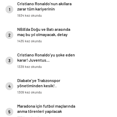
Cristiano Ronaldo’nun akıllara
zarar tüm kariyerinin
1
istatistiğini çıkardık !
1934 kez okundu
NBA’da Doğu ve Batı arasında
maç bu yıl olmayacak, detay
2
haberimizde.
1435 kez okundu
Cristiano Ronaldo’yu şoke eden
karar! Juventus…
3
1339 kez okundu
Diabate’ye Trabzonspor
yönetiminden kesik! .
4
1309 kez okundu
Maradona için futbol maçlarında
anma törenleri yapılacak
5