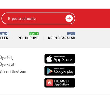
KONOMİ
TRAFİK
CANLI
TELER
YOL DURUMU
KRIPTO PARALAR
Üye Giriş
Üye Kayıt
Şifremi Unuttum