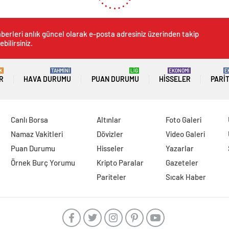
berleri anlık güncel olarak e-posta adresiniz üzerinden takip
ebilirsiniz.
K
TAHMİNİ
LİG
EKONOMİ
E
R
HAVA DURUMU
PUAN DURUMU
HISSELER
PARI
Canlı Borsa
Altınlar
Foto Galeri
Namaz Vakitleri
Dövizler
Video Galeri
Puan Durumu
Hisseler
Yazarlar
Örnek Burç Yorumu
Kripto Paralar
Gazeteler
Pariteler
Sıcak Haber