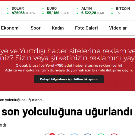
DOLAR
EURO
ALTIN
BITCOIN
47,6058
55,1189
6.522,28
%
0.06%
0.14%
0,40
Ekonomi
Spor
Kadın
Foto Galeri
Videolar
on yolculuğuna uğurlandı
 son yolculuğuna uğurlandı