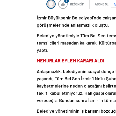
0
BEĞENDİM
ABONE OL
İzmir Büyükşehir Belediyesi’nde çalışan
görüşmelerinde anlaşmazlık oluştu.
Belediye yönetimiyle Tüm Bel Sen temsi
temsilcileri masadan kalkarak, Kültürp
yaptı.
MEMURLAR EYLEM KARARI ALDI
Anlaşmazlık, belediyenin sosyal denge 
yaşandı. Tüm Bel Sen İzmir 1 No’lu Şube
kaybetmelerine neden olacağını belirt
teklifi kabul etmiyoruz. Hak gaspı olar
vereceğiz. Bundan sonra İzmir’in tüm al
Belediye yönetiminin iş barışını bozdu