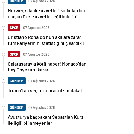
GÜNDEM
07 Ağustos 2026
Norweç silahlı kuvvetleri kadınlardan
oluşan özel kuvvetler eğitimlerini
başlattı.
SPOR
07 Ağustos 2026
Cristiano Ronaldo’nun akıllara zarar
tüm kariyerinin istatistiğini çıkardık !
SPOR
07 Ağustos 2026
Galatasaray’a kötü haber! Monaco’dan
flaş Onyekuru kararı.
GÜNDEM
07 Ağustos 2026
Trump’tan seçim sonrası ilk mülakat
GÜNDEM
07 Ağustos 2026
Avusturya başbakanı Sebastian Kurz
ile ilgili bilinmeyenler