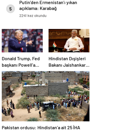
Putin’den Ermenistan’ı yıkan
açıklama: Karabağ
5
Azerbaycan’ın ayrılmaz bir
2241 kez okundu
parçasıdır!
Donald Trump, Fed
Hindistan Dışişleri
başkanı Powell’a
Bakanı Jaishankar:
hakaret etti: Aptal
Gerilimi artırmak
gibi bir niyetimiz
yok
Pakistan ordusu: Hindistan’a ait 25 İHA