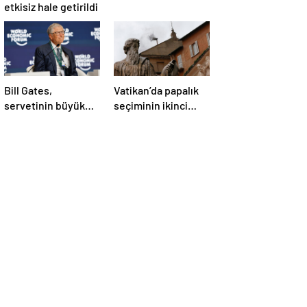
etkisiz hale getirildi
Bill Gates,
Vatikan’da papalık
servetinin büyük
seçiminin ikinci
kısmını vakfa
gününde de sonuç
bağışlayacak
alınamadı