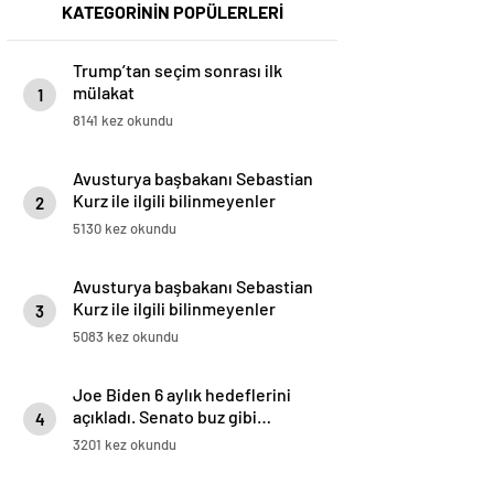
KATEGORİNİN POPÜLERLERİ
Trump’tan seçim sonrası ilk
mülakat
1
8141 kez okundu
Avusturya başbakanı Sebastian
Kurz ile ilgili bilinmeyenler
2
5130 kez okundu
Avusturya başbakanı Sebastian
Kurz ile ilgili bilinmeyenler
3
5083 kez okundu
Joe Biden 6 aylık hedeflerini
açıkladı. Senato buz gibi…
4
3201 kez okundu