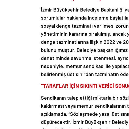
İzmir Büyükşehir Belediye Başkanlığı ya
sorumlular hakkında inceleme başlatıl
sosyal denge tazminatı verilmesi zorun
yönetiminin kararına bırakılmış, ancak yas
denge tazminatlarına ilişkin 2022 ve 20
bulunulmuştur. Belediye başkanlığımız
denetiminde savunma istenmesi, ayrıca 
nedeniyle, memur sendikası ile yapıla
belirlenmiş üst sınırdan tazminatın öde
“TARAFLAR İÇİN SIKINTI VERİCİ SON
Sendikanın talep ettiği miktarla bir sö
kaldırması veya memur sendikalarının ta
açıklamada, “Sözleşmede yasal üst sını
düşürecektir. İzmir Büyükşehir Belediy