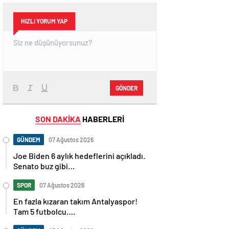
HIZLI YORUM YAP
GÖNDER
SON DAKİKA
HABERLERİ
GÜNDEM
07 Ağustos 2026
Joe Biden 6 aylık hedeflerini açıkladı.
Senato buz gibi…
SPOR
07 Ağustos 2026
En fazla kızaran takım Antalyaspor!
Tam 5 futbolcu….