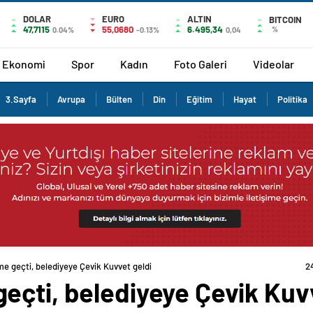
DOLAR
EURO
ALTIN
BITCOIN
47,7115
55,0680
6.495,34
%
0.04%
-0.13%
0,04
Ekonomi
Spor
Kadın
Foto Galeri
Videolar
3.Sayfa
Avrupa
Bülten
Din
Eğitim
Hayat
Politika
e geçti, belediyeye Çevik Kuvvet geldi
2
eçti, belediyeye Çevik Kuv