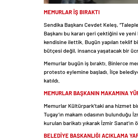
MEMURLAR İŞ BIRAKTI
Sendika Başkanı Cevdet Keleş, “Talepler
Başkanı bu kararı geri çektiğini ve yeni
kendisine ilettik. Bugün yapılan teklif 
bütçesi değil, insanca yaşatacak bir ücr
Memurlar bugün iş bıraktı. Binlerce me
protesto eylemine başladı. İlçe beledi
katıldı.
MEMURLAR BAŞKANIN MAKAMINA YÜ
Memurlar Kültürpark’taki ana hizmet b
Tugay’ın makam odasının bulunduğu İzm
kurulan barikatı yıkarak İzmir Sanat’ın
BELEDİYE BAŞKANLIĞI AÇIKLAMA YA