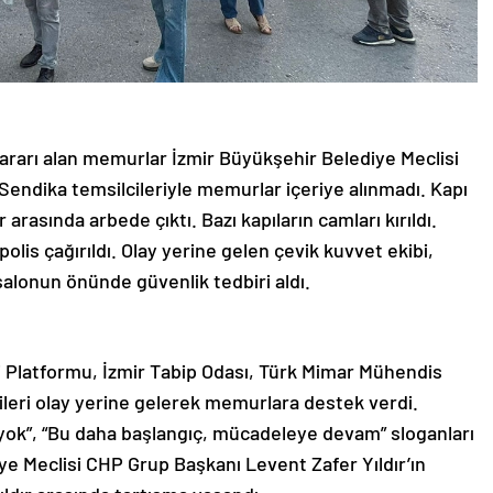
kararı alan memurlar İzmir Büyükşehir Belediye Meclisi
 Sendika temsilcileriyle memurlar içeriye alınmadı. Kapı
asında arbede çıktı. Bazı kapıların camları kırıldı.
olis çağırıldı. Olay yerine gelen çevik kuvvet ekibi,
 salonun önünde güvenlik tedbiri aldı.
 Platformu, İzmir Tabip Odası, Türk Mimar Mühendis
cileri olay yerine gelerek memurlara destek verdi.
yok”, “Bu daha başlangıç, mücadeleye devam” sloganları
ye Meclisi CHP Grup Başkanı Levent Zafer Yıldır’ın