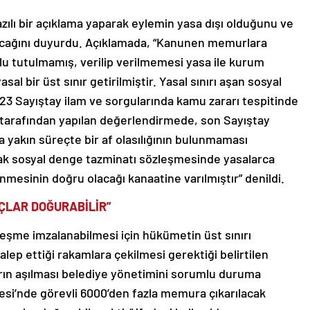
zılı bir açıklama yaparak eylemin yasa dışı olduğunu ve
acağını duyurdu. Açıklamada, “Kanunen memurlara
lu tutulmamış, verilip verilmemesi yasa ile kurum
al bir üst sınır getirilmiştir. Yasal sınırı aşan sosyal
23 Sayıştay ilam ve sorgularında kamu zararı tespitinde
 tarafından yapılan değerlendirmede, son Sayıştay
yakın süreçte bir af olasılığının bulunmaması
cak sosyal denge tazminatı sözleşmesinde yasalarca
nmesinin doğru olacağı kanaatine varılmıştır” denildi.
UÇLAR DOĞURABİLİR”
zleşme imzalanabilmesi için hükümetin üst sınırı
lep ettiği rakamlara çekilmesi gerektiği belirtilen
rın aşılması belediye yönetimini sorumlu duruma
esi’nde görevli 6000’den fazla memura çıkarılacak