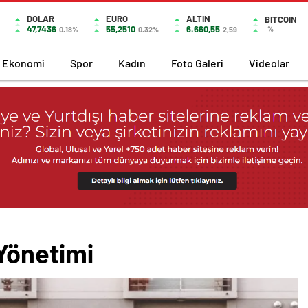
DOLAR
EURO
ALTIN
BITCOIN
47,7436
55,2510
6.660,55
%
0.18%
0.32%
2,59
Ekonomi
Spor
Kadın
Foto Galeri
Videolar
Yönetimi