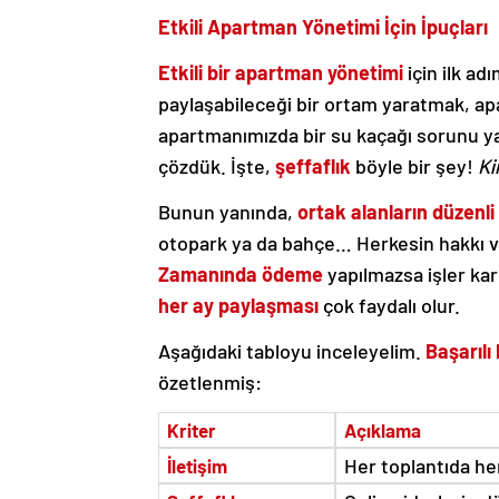
Etkili Apartman Yönetimi İçin İpuçları
Etkili bir apartman yönetimi
için ilk ad
paylaşabileceği bir ortam yaratmak, ap
apartmanımızda bir su kaçağı sorunu ya
çözdük. İşte,
şeffaflık
böyle bir şey!
Ki
Bunun yanında,
ortak alanların düzenli
otopark ya da bahçe… Herkesin hakkı va
Zamanında ödeme
yapılmazsa işler kar
her ay paylaşması
çok faydalı olur.
Aşağıdaki tabloyu inceleyelim.
Başarılı
özetlenmiş:
Kriter
Açıklama
Her toplantıda he
İletişim