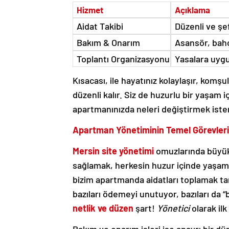
Hizmet
Açıklama
Aidat Takibi
Düzenli ve şe
Bakım & Onarım
Asansör, bahç
Toplantı Organizasyonu
Yasalara uyg
Kısacası, ile hayatınız kolaylaşır, komşu
düzenli kalır. Siz de huzurlu bir yaşam i
apartmanınızda neleri değiştirmek iste
Apartman Yönetiminin Temel Görevleri
Mersin site yönetimi
omuzlarında büyük
sağlamak, herkesin huzur içinde yaşama
bizim apartmanda aidatları toplamak ta
bazıları ödemeyi unutuyor, bazıları da 
netlik ve düzen
şart!
Yönetici
olarak ilk