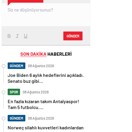
GÖNDER
SON DAKİKA
HABERLERİ
GÜNDEM
08 Ağustos 2026
Joe Biden 6 aylık hedeflerini açıkladı.
Senato buz gibi…
SPOR
08 Ağustos 2026
En fazla kızaran takım Antalyaspor!
Tam 5 futbolcu….
GÜNDEM
08 Ağustos 2026
Norweç silahlı kuvvetleri kadınlardan