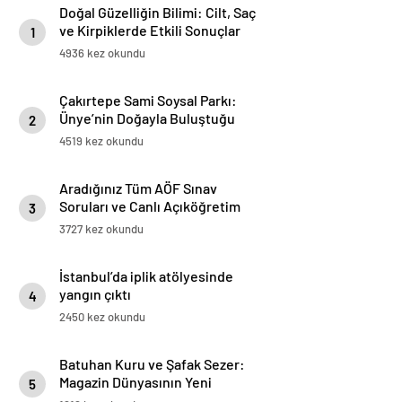
Doğal Güzelliğin Bilimi: Cilt, Saç
ve Kirpiklerde Etkili Sonuçlar
1
4936 kez okundu
Çakırtepe Sami Soysal Parkı:
Ünye’nin Doğayla Buluştuğu
2
Eşsiz Seyir Terası
4519 kez okundu
Aradığınız Tüm AÖF Sınav
Soruları ve Canlı Açıköğretim
3
Forumu Burada
3727 kez okundu
İstanbul’da iplik atölyesinde
yangın çıktı
4
2450 kez okundu
Batuhan Kuru ve Şafak Sezer:
Magazin Dünyasının Yeni
5
“Dynamic Duo”su!