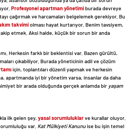
ünya. Asansör bozulduğunda ya da çatıda bir sorun
uyor.
Profesyonel apartman yönetimi
burada devreye
stayı çağırmak ve harcamaları belgelemek gerekiyor. Bu
akım takvimi
olması hayat kurtarıyor. Benim tavsiyem,
i takip etmek. Aksi halde, küçük bir sorun bir anda
smı. Herkesin farklı bir beklentisi var. Bazen gürültü,
maları çıkabiliyor. Burada yöneticinin adil ve çözüm
rtamı
için, toplantıları düzenli yapmak ve herkesin
, apartmanda iyi bir yönetim varsa, insanlar da daha
imiyet bir arada olduğunda gerçek anlamda bir
yaşam
la ilk gelen şey,
yasal sorumluluklar
ve kurallar oluyor.
sorumluluğu var.
Kat Mülkiyeti Kanunu
ise bu işin temel