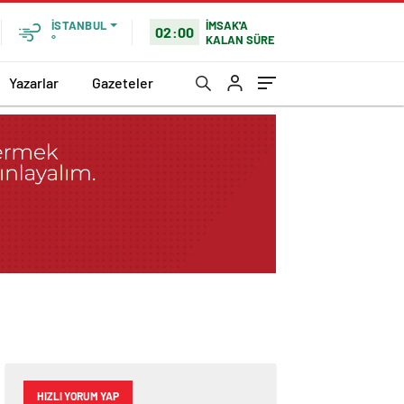
İMSAK'A
İSTANBUL
02:00
KALAN SÜRE
°
Yazarlar
Gazeteler
HIZLI YORUM YAP