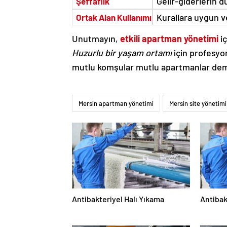
Gelir-giderlerin d
Şeffaflık
Kurallara uygun ve
Ortak Alan Kullanımı
Unutmayın,
etkili apartman yönetimi
iç
Huzurlu bir yaşam ortamı
için profesyon
mutlu komşular mutlu apartmanlar dem
Mersin apartman yönetimi
Mersin site yönetimi
Antibakteriyel Halı Yıkama
Antibak