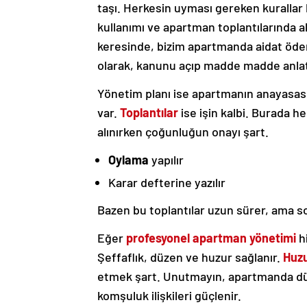
taşı. Herkesin uyması gereken kurallar 
kullanımı ve apartman toplantılarında a
keresinde, bizim apartmanda aidat öde
olarak, kanunu açıp madde madde anlat
Yönetim planı ise apartmanın anayasası
var.
Toplantılar
ise işin kalbi. Burada her
alınırken çoğunluğun onayı şart.
Oylama
yapılır
Karar defterine yazılır
Bazen bu toplantılar uzun sürer, ama s
Eğer
profesyonel apartman yönetimi
hi
Şeffaflık, düzen ve huzur sağlanır.
Huzu
etmek şart. Unutmayın, apartmanda dü
komşuluk ilişkileri güçlenir.