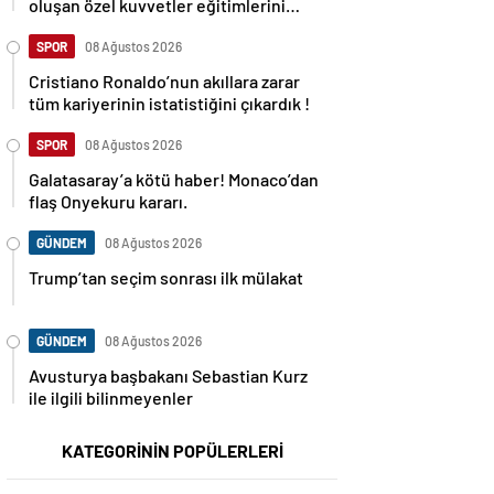
oluşan özel kuvvetler eğitimlerini
başlattı.
SPOR
08 Ağustos 2026
Cristiano Ronaldo’nun akıllara zarar
tüm kariyerinin istatistiğini çıkardık !
SPOR
08 Ağustos 2026
Galatasaray’a kötü haber! Monaco’dan
flaş Onyekuru kararı.
GÜNDEM
08 Ağustos 2026
Trump’tan seçim sonrası ilk mülakat
GÜNDEM
08 Ağustos 2026
Avusturya başbakanı Sebastian Kurz
ile ilgili bilinmeyenler
KATEGORİNİN POPÜLERLERİ