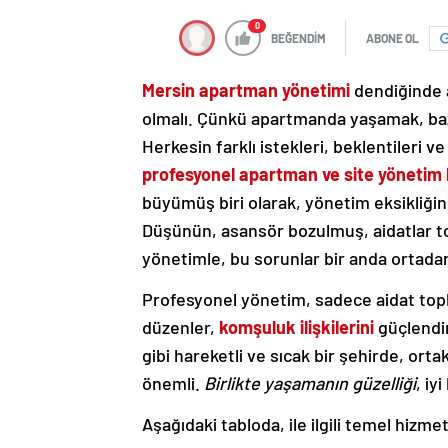
0
BEĞENDİM
ABONE OL
Mersin apartman yönetimi
dendiğinde a
olmalı. Çünkü apartmanda yaşamak, bazen 
Herkesin farklı istekleri, beklentileri v
profesyonel apartman ve site yönetim 
büyümüş biri olarak, yönetim eksikliğin
Düşünün, asansör bozulmuş, aidatlar to
yönetimle, bu sorunlar bir anda ortadan
Profesyonel yönetim, sadece aidat to
düzenler,
komşuluk ilişkilerini
güçlendir
gibi hareketli ve sıcak bir şehirde, or
önemli.
Birlikte yaşamanın güzelliği
, iy
Aşağıdaki tabloda, ile ilgili temel hizmet