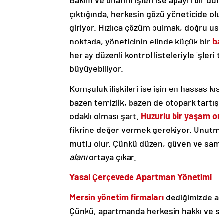
Bakım ve onarım işleri ise apayrı bir d
çıktığında, herkesin gözü yöneticide ol
giriyor. Hızlıca çözüm bulmak, doğru u
noktada, yöneticinin elinde küçük bir
b
her ay düzenli kontrol listeleriyle işler
büyüyebiliyor.
Komşuluk ilişkileri ise işin en hassas kı
bazen temizlik, bazen de otopark tartış
odaklı olması şart.
Huzurlu bir yaşam o
fikrine değer vermek gerekiyor. Unutma
mutlu olur. Çünkü düzen, güven ve sam
alanı
ortaya çıkar.
Yasal Çerçevede Apartman Yönetimi
Mersin yönetim firmaları
dediğimizde ak
Çünkü, apartmanda herkesin hakkı ve 