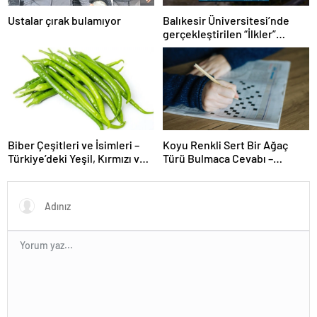
Ustalar çırak bulamıyor
Balıkesir Üniversitesi’nde
gerçekleştirilen “İlkler”
üniversitenin geleceğini
şekillendiriyor
Biber Çeşitleri ve İsimleri –
Koyu Renkli Sert Bir Ağaç
Türkiye’deki Yeşil, Kırmızı ve
Türü Bulmaca Cevabı –
Acı Biber Türleri Nelerdir?
Bulmacada Koyu Renkli Sert
Bir Ağaç Türü