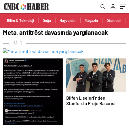
Bilim & Teknoloji
Doğa
Hayvanlar
Magazin
Otomobil
Meta, antitröst davasında yargılanacak
1
Bilfen Liseleri’nden
Stanford’a Proje Başarısı