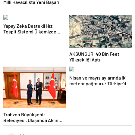
Milli Havacılıkta Yeni Başarı
Yapay Zeka Destekli Hız
Tespit Sistemi Ülkemizde
Uygulandı
AKSUNGUR, 40 Bin Feet
Yüksekliği Aştı
Nisan ve mayıs aylarında iki
meteor yağmuru: Türkiye’den
nasıl izlenecek?
Trabzon Büyükşehir
Belediyesi, Ulaşımda Aklın
Yolu Ödülleri’nde Başarı Elde
Etti