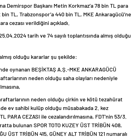
ana Demirspor Başkanı Metin Korkmaz’a 78 bin TL para
312 bin TL, Trabzonspor’a 440 bin TL, MKE Ankaragücü’ne
ra cezası verildiğini açıkladı.
25.04.2024 tarih ve 74 sayılı toplantısında almış olduğu
almış olduğu kararlar şu şekilde:
rihinde oynanan BEŞİKTAŞ A.Ş.-MKE ANKARAGÜCÜ
ftarlarının neden olduğu saha olayları nedeniyle
ılmasına,
aftarlarının neden olduğu çirkin ve kötü tezahürat
nde ev sahibi kulüp olduğu müsabakada 2. kez
TL PARA CEZASI ile cezalandırılmasına, FDT’nin 53/3.
hüratta bulunan SPOR TOTO KUZEY ÜST TRİBÜN 408,
ĞU ÜST TRİBÜN 415, GÜNEY ALT TRİBÜN 121 numaralı