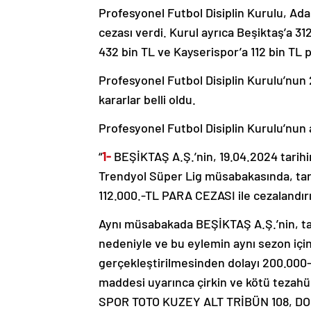
Profesyonel Futbol Disiplin Kurulu, Ad
cezası verdi. Kurul ayrıca Beşiktaş’a 
432 bin TL ve Kayserispor’a 112 bin TL pa
Profesyonel Futbol Disiplin Kurulu’nun 
kararlar belli oldu.
Profesyonel Futbol Disiplin Kurulu’nun 
“
1-
BEŞİKTAŞ A.Ş.’nin, 19.04.2024 ta
Trendyol Süper Lig müsabakasında, tara
112.000.-TL PARA CEZASI ile cezalandır
Aynı müsabakada BEŞİKTAŞ A.Ş.’nin, tar
nedeniyle ve bu eylemin aynı sezon içi
gerçekleştirilmesinden dolayı 200.000-
maddesi uyarınca çirkin ve kötü teza
SPOR TOTO KUZEY ALT TRİBÜN 108, DO