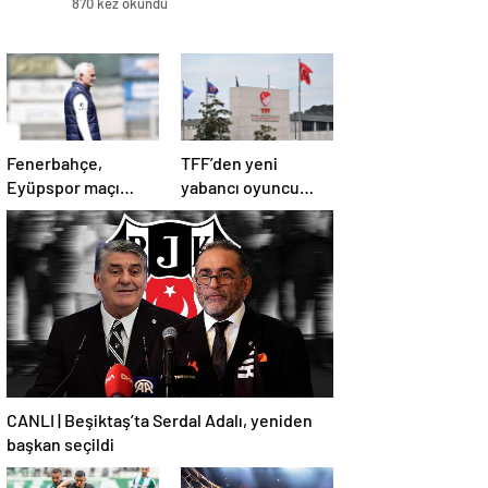
870 kez okundu
Fenerbahçe,
TFF’den yeni
Eyüpspor maçı
yabancı oyuncu
hazırlıklarına devam
kuralına revize!
etti
CANLI | Beşiktaş’ta Serdal Adalı, yeniden
başkan seçildi