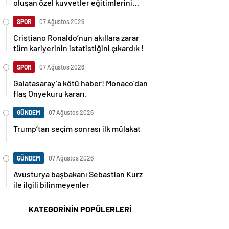
oluşan özel kuvvetler eğitimlerini
başlattı.
SPOR
07 Ağustos 2026
Cristiano Ronaldo’nun akıllara zarar
tüm kariyerinin istatistiğini çıkardık !
SPOR
07 Ağustos 2026
Galatasaray’a kötü haber! Monaco’dan
flaş Onyekuru kararı.
GÜNDEM
07 Ağustos 2026
Trump’tan seçim sonrası ilk mülakat
GÜNDEM
07 Ağustos 2026
Avusturya başbakanı Sebastian Kurz
ile ilgili bilinmeyenler
KATEGORİNİN POPÜLERLERİ