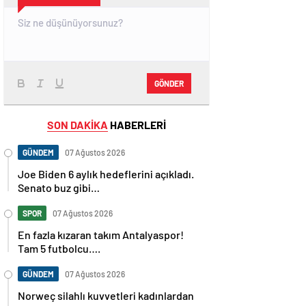
GÖNDER
SON DAKİKA
HABERLERİ
GÜNDEM
07 Ağustos 2026
Joe Biden 6 aylık hedeflerini açıkladı.
Senato buz gibi…
SPOR
07 Ağustos 2026
En fazla kızaran takım Antalyaspor!
Tam 5 futbolcu….
GÜNDEM
07 Ağustos 2026
Norweç silahlı kuvvetleri kadınlardan