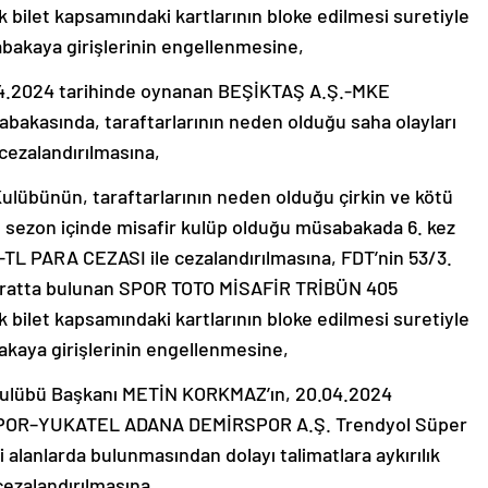
ik bilet kapsamındaki kartlarının bloke edilmesi suretiyle
abakaya girişlerinin engellenmesine,
2024 tarihinde oynanan BEŞİKTAŞ A.Ş.-MKE
kasında, taraftarlarının neden olduğu saha olayları
cezalandırılmasına,
ünün, taraftarlarının neden olduğu çirkin ve kötü
 sezon içinde misafir kulüp olduğu müsabakada 6. kez
-TL PARA CEZASI ile cezalandırılmasına, FDT’nin 53/3.
hüratta bulunan SPOR TOTO MİSAFİR TRİBÜN 405
ik bilet kapsamındaki kartlarının bloke edilmesi suretiyle
akaya girişlerinin engellenmesine,
übü Başkanı METİN KORKMAZ’ın, 20.04.2024
POR–YUKATEL ADANA DEMİRSPOR A.Ş. Trendyol Süper
alanlarda bulunmasından dolayı talimatlara aykırılık
ezalandırılmasına,