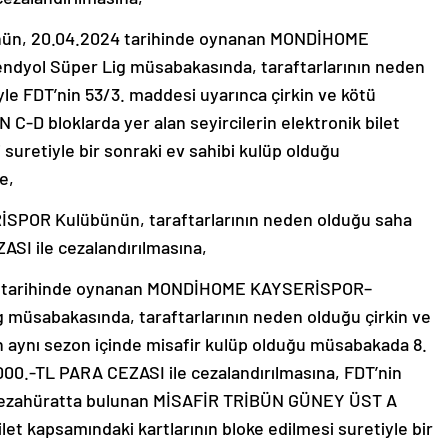
n, 20.04.2024 tarihinde oynanan MONDİHOME
ol Süper Lig müsabakasında, taraftarlarının neden
le FDT’nin 53/3. maddesi uyarınca çirkin ve kötü
-D bloklarda yer alan seyircilerin elektronik bilet
 suretiyle bir sonraki ev sahibi kulüp olduğu
e,
POR Kulübünün, taraftarlarının neden olduğu saha
ASI ile cezalandırılmasına,
4 tarihinde oynanan MONDİHOME KAYSERİSPOR–
müsabakasında, taraftarlarının neden olduğu çirkin ve
n aynı sezon içinde misafir kulüp olduğu müsabakada 8.
000.-TL PARA CEZASI ile cezalandırılmasına, FDT’nin
ü tezahüratta bulunan MİSAFİR TRİBÜN GÜNEY ÜST A
bilet kapsamındaki kartlarının bloke edilmesi suretiyle bir