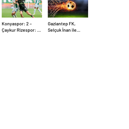
Konyaspor: 2 –
Gaziantep FK,
Çaykur Rizespor: 1 |
Selçuk İnan ile
MAÇ SONUCU
yolları ayırdı