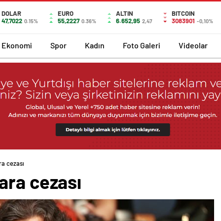
DOLAR
EURO
ALTIN
BITCOIN
47,7022
55,2227
6.652,95
3083901
0.15%
0.36%
2,47
-0,10%
Ekonomi
Spor
Kadın
Foto Galeri
Videolar
ra cezası
ara cezası