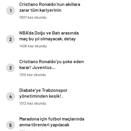
Cristiano Ronaldo’nun akıllara
zarar tüm kariyerinin
1
istatistiğini çıkardık !
1937 kez okundu
NBA’da Doğu ve Batı arasında
maç bu yıl olmayacak, detay
2
haberimizde.
1436 kez okundu
Cristiano Ronaldo’yu şoke eden
karar! Juventus…
3
1341 kez okundu
Diabate’ye Trabzonspor
yönetiminden kesik! .
4
1312 kez okundu
Maradona için futbol maçlarında
anma törenleri yapılacak
5