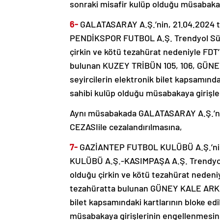
sonraki misafir kulüp olduğu müsabakay
6-
GALATASARAY A.Ş.’nin, 21.04.2024 
PENDİKSPOR FUTBOL A.Ş. Trendyol Süpe
çirkin ve kötü tezahürat nedeniyle FDT’
bulunan KUZEY TRİBÜN 105, 106, GÜNEY 
seyircilerin elektronik bilet kapsamında
sahibi kulüp olduğu müsabakaya girişle
Aynı müsabakada GALATASARAY A.Ş.’nin,
CEZASIile cezalandırılmasına,
7-
GAZİANTEP FUTBOL KULÜBÜ A.Ş.’nin
KULÜBÜ A.Ş.-KASIMPAŞA A.Ş. Trendyol 
olduğu çirkin ve kötü tezahürat nedeniy
tezahüratta bulunan GÜNEY KALE ARKASI
bilet kapsamındaki kartlarının bloke edi
müsabakaya girişlerinin engellenmesin