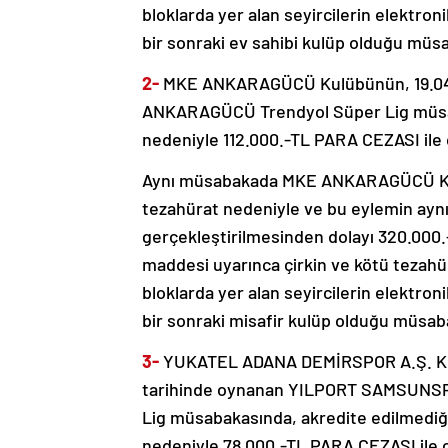
bloklarda yer alan seyircilerin elektron
bir sonraki ev sahibi kulüp olduğu müs
2-
MKE ANKARAGÜCÜ Kulübünün, 19.04.
ANKARAGÜCÜ Trendyol Süper Lig müsaba
nedeniyle 112.000.-TL PARA CEZASI ile 
Aynı müsabakada MKE ANKARAGÜCÜ Kulüb
tezahürat nedeniyle ve bu eylemin aynı
gerçekleştirilmesinden dolayı 320.000.
maddesi uyarınca çirkin ve kötü teza
bloklarda yer alan seyircilerin elektron
bir sonraki misafir kulüp olduğu müsab
3-
YUKATEL ADANA DEMİRSPOR A.Ş. Kul
tarihinde oynanan YILPORT SAMSUNS
Lig müsabakasında, akredite edilmediği 
nedeniyle 78.000.-TL PARA CEZASI ile c