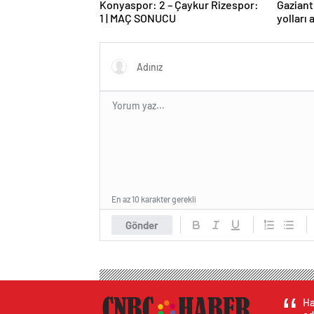
Konyaspor: 2 – Çaykur Rizespor:
Gaziant
1 | MAÇ SONUCU
yolları 
En az 10 karakter gerekli
Gönder
Ha