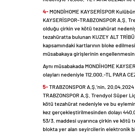
4-
MONDİHOME KAYSERİSPOR Kulübünü
KAYSERİSPOR–TRABZONSPOR A.Ş. Trendy
olduğu çirkin ve kötü tezahürat nedeniy
tezahüratta bulunan KUZEY ALT TRİBÜN C
kapsamındaki kartlarının bloke edilmesi
müsabakaya girişlerinin engellenmesin
Aynı müsabakada MONDİHOME KAYSERİS
olayları nedeniyle 112.000.-TL PARA CEZ
5-
TRABZONSPOR A.Ş.’nin, 20.04.202
TRABZONSPOR A.Ş. Trendyol Süper Lig 
kötü tezahürat nedeniyle ve bu eylemi
kez gerçekleştirilmesinden dolayı 440.
53/3. maddesi uyarınca çirkin ve köt
blokta yer alan seyircilerin elektronik 