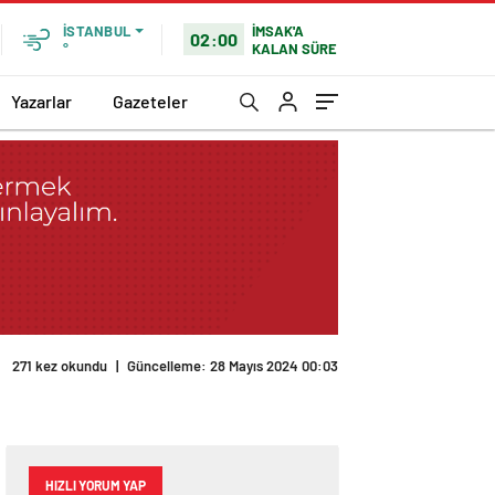
İMSAK'A
İSTANBUL
02:00
KALAN SÜRE
°
Yazarlar
Gazeteler
271 kez okundu
|
Güncelleme: 28 Mayıs 2024 00:03
HIZLI YORUM YAP