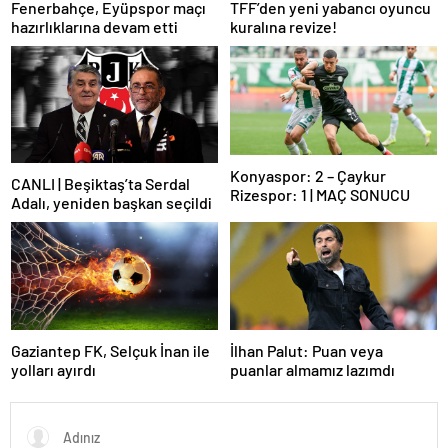
Fenerbahçe, Eyüpspor maçı
TFF’den yeni yabancı oyuncu
hazırlıklarına devam etti
kuralına revize!
Konyaspor: 2 – Çaykur
CANLI | Beşiktaş’ta Serdal
Rizespor: 1 | MAÇ SONUCU
Adalı, yeniden başkan seçildi
Gaziantep FK, Selçuk İnan ile
İlhan Palut: Puan veya
yolları ayırdı
puanlar almamız lazımdı