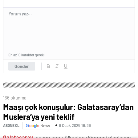
En az 10 karakter gerekli
Gönder
166 okunma
Maaşı çok konuşulur: Galatasaray’dan
Muslera’ya yeni teklif
8 Ocak 2025 16:36
ABONE OL
News
Galatasaray
, sezon sonu ülkesine dönmeyi planlayan