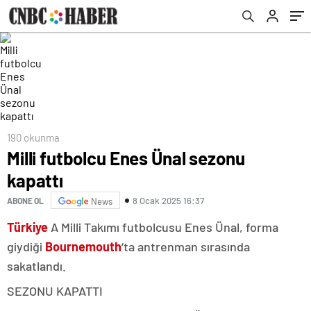
190 okunma
Milli futbolcu Enes Ünal sezonu
kapattı
8 Ocak 2025 16:37
ABONE OL
News
Türkiye
A Milli Takımı futbolcusu Enes Ünal, forma
giydiği
Bournemouth
‘ta antrenman sırasında
sakatlandı.
SEZONU KAPATTI