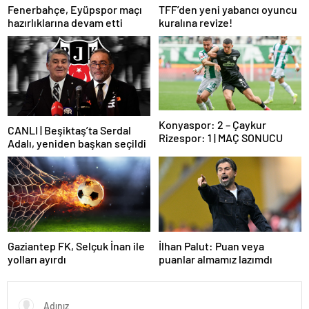
Fenerbahçe, Eyüpspor maçı
TFF’den yeni yabancı oyuncu
hazırlıklarına devam etti
kuralına revize!
Konyaspor: 2 – Çaykur
CANLI | Beşiktaş’ta Serdal
Rizespor: 1 | MAÇ SONUCU
Adalı, yeniden başkan seçildi
Gaziantep FK, Selçuk İnan ile
İlhan Palut: Puan veya
yolları ayırdı
puanlar almamız lazımdı