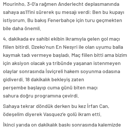
Mourinho, 3-0’a rağmen Anderlecht deplasmanında
sahaya as11’ini sürerek şu mesajı verdi: Ben bu kupayı
istiyorum. Bu bakış Fenerbahçe için turu geçmekten
bile daha önemli.
4. dakikada ev sahibi ekibin ikramıyla gelen gol maçı
fiilen bitirdi. Dzeko’nun En Nesyri ile olan uyumu balla
kaymak tadı vermeye başladı. Maç fiilen bitti ama bizim
için aksiyon olacak ya tribünde yaşanan istenmeyen
olaylar sonrasında İsviçreli hakem soyunma odasına
gidiverdi. 18 dakikalık bekleyiş zaten
perşembe başlayıp cuma günü biten maçı
sahura doğru programına çevirdi.
Sahaya tekrar döndük derken bu kez İrfan Can,
ödeşelim diyerek Vasquez’e golü ikram etti.
İkinci yarıda on dakikalık baskı sonrasında kalemizde