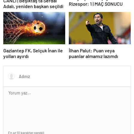
CANLI | Beşiktaş’ta Serdal
Rizespor: 1 | MAÇ SONUCU
Adalı, yeniden başkan seçildi
Gaziantep FK, Selçuk İnan ile
İlhan Palut: Puan veya
yolları ayırdı
puanlar almamız lazımdı
En az 10 karakter gerekli