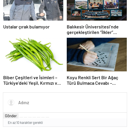
Ustalar çırak bulamıyor
Balıkesir Üniversitesi’nde
gerçekleştirilen “İlkler”
üniversitenin geleceğini
şekillendiriyor
Biber Çeşitleri ve İsimleri –
Koyu Renkli Sert Bir Ağaç
Türkiye’deki Yeşil, Kırmızı ve
Türü Bulmaca Cevabı –
Acı Biber Türleri Nelerdir?
Bulmacada Koyu Renkli Sert
Bir Ağaç Türü
Gönder
En az 10 karakter gerekli