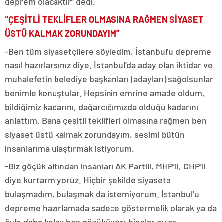
deprem olacaktır” dedi.
“ÇEŞİTLİ TEKLİFLER OLMASINA RAĞMEN SİYASET
ÜSTÜ KALMAK ZORUNDAYIM”
-Ben tüm siyasetçilere söyledim, İstanbul’u depreme
nasıl hazırlarsınız diye. İstanbul’da aday olan iktidar ve
muhalefetin belediye başkanları (adayları) sağolsunlar
benimle konuştular. Hepsinin emrine amade oldum,
bildiğimiz kadarını, dağarcığımızda olduğu kadarını
anlattım. Bana çeşitli teklifleri olmasına rağmen ben
siyaset üstü kalmak zorundayım, sesimi bütün
insanlarıma ulaştırmak istiyorum.
-Biz göçük altından insanları AK Partili, MHP’li, CHP’li
diye kurtarmıyoruz. Hiçbir şekilde siyasete
bulaşmadım, bulaşmak da istemiyorum. İstanbul’u
depreme hazırlamada sadece göstermelik olarak ya da
öyle daha kolay hoş gözüküyor; binalar evler