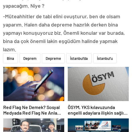
yapacağım. Niye ?
-Müteahhitler de tabi elini ovuşturur, ben de olsam
yaparım. Halen daha depreme hazırlık derken bina
yapmayı konuşuyoruz biz. Önemli konular var burada,
bina da çok önemli lakin eşgüdüm halinde yapmak
lazım.
Bina
Deprem
Depreme
İstanbul’da
İstanbul’u
Red Flag Ne Demek? Sosyal
ÖSYM, YKS kılavuzunda
Medyada Red Flag Ne Anlama
engelli adaylara ilişkin sağlık
Gelir?
şartlarını güncelledi