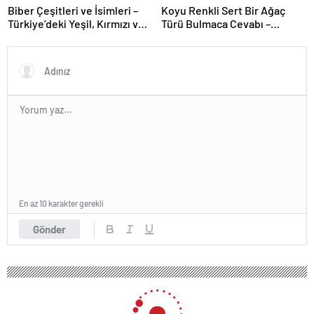
Biber Çeşitleri ve İsimleri –
Koyu Renkli Sert Bir Ağaç
Türkiye’deki Yeşil, Kırmızı ve
Türü Bulmaca Cevabı –
Acı Biber Türleri Nelerdir?
Bulmacada Koyu Renkli Sert
Bir Ağaç Türü
En az 10 karakter gerekli
Gönder