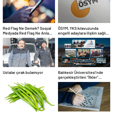
Red Flag Ne Demek? Sosyal
ÖSYM, YKS kılavuzunda
Medyada Red Flag Ne Anlama
engelli adaylara ilişkin sağlık
Gelir?
şartlarını güncelledi
Ustalar çırak bulamıyor
Balıkesir Üniversitesi’nde
gerçekleştirilen “İlkler”
üniversitenin geleceğini
şekillendiriyor