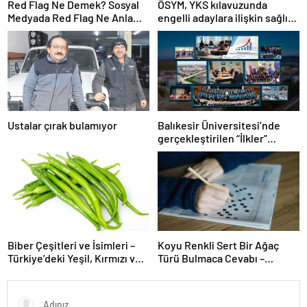
Red Flag Ne Demek? Sosyal
ÖSYM, YKS kılavuzunda
Medyada Red Flag Ne Anlama
engelli adaylara ilişkin sağlık
Gelir?
şartlarını güncelledi
Ustalar çırak bulamıyor
Balıkesir Üniversitesi’nde
gerçekleştirilen “İlkler”
üniversitenin geleceğini
şekillendiriyor
Biber Çeşitleri ve İsimleri –
Koyu Renkli Sert Bir Ağaç
Türkiye’deki Yeşil, Kırmızı ve
Türü Bulmaca Cevabı –
Acı Biber Türleri Nelerdir?
Bulmacada Koyu Renkli Sert
Bir Ağaç Türü