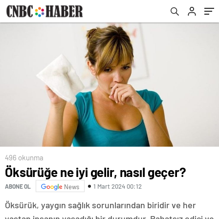
496 okunma
Öksürüğe ne iyi gelir, nasıl geçer?
1 Mart 2024 00:12
ABONE OL
News
Öksürük, yaygın sağlık sorunlarından biridir ve her
yaştan insanın yaşadığı bir durumdur.
Rahatsız edici ve