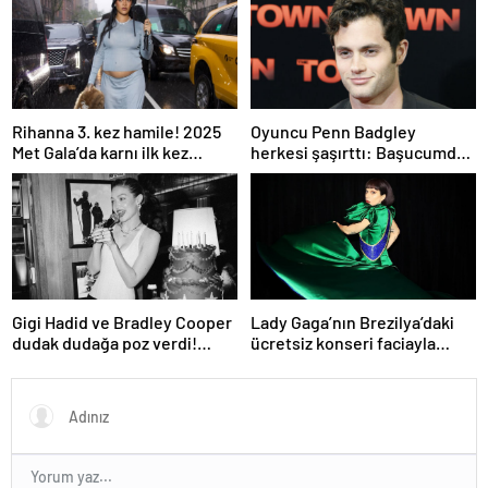
Rihanna 3. kez hamile! 2025
Oyuncu Penn Badgley
Met Gala’da karnı ilk kez
herkesi şaşırttı: Başucumda
görüntülendi
Kur’an-ı Kerim var
Gigi Hadid ve Bradley Cooper
Lady Gaga’nın Brezilya’daki
dudak dudağa poz verdi!
ücretsiz konseri faciayla
Aşıkların karesi gündem oldu
bitecekti