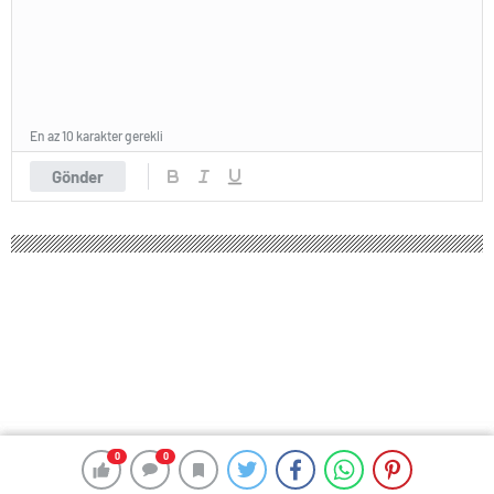
En az 10 karakter gerekli
Gönder
0
0
0
0