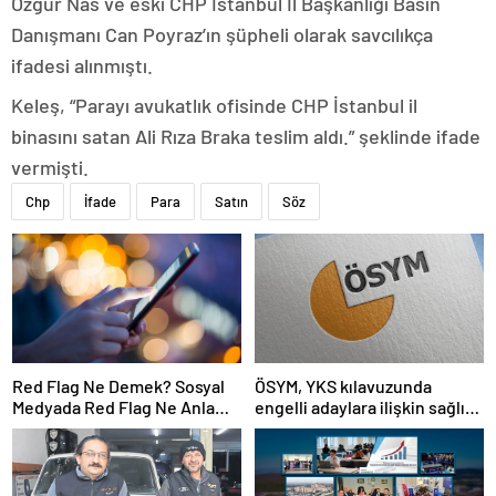
Özgür Nas ve eski CHP İstanbul İl Başkanlığı Basın
Danışmanı Can Poyraz’ın şüpheli olarak savcılıkça
ifadesi alınmıştı.
Keleş, “Parayı avukatlık ofisinde CHP İstanbul il
binasını satan Ali Rıza Braka teslim aldı.” şeklinde ifade
vermişti.
Chp
İfade
Para
Satın
Söz
Red Flag Ne Demek? Sosyal
ÖSYM, YKS kılavuzunda
Medyada Red Flag Ne Anlama
engelli adaylara ilişkin sağlık
Gelir?
şartlarını güncelledi