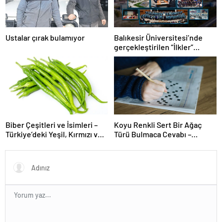
Ustalar çırak bulamıyor
Balıkesir Üniversitesi’nde
gerçekleştirilen “İlkler”
üniversitenin geleceğini
şekillendiriyor
Biber Çeşitleri ve İsimleri –
Koyu Renkli Sert Bir Ağaç
Türkiye’deki Yeşil, Kırmızı ve
Türü Bulmaca Cevabı –
Acı Biber Türleri Nelerdir?
Bulmacada Koyu Renkli Sert
Bir Ağaç Türü