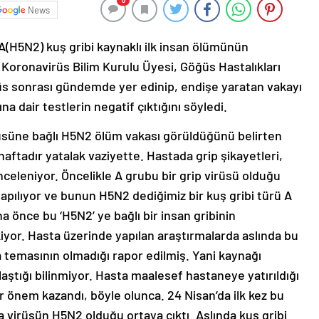
0
News
A(H5N2) kuş gribi kaynaklı ilk insan ölümünün
ı Koronavirüs Bilim Kurulu Üyesi, Göğüs Hastalıkları
rüs sonrası gündemde yer edinip, endişe yaratan vakayı
na dair testlerin negatif çıktığını söyledi.
virüsüne bağlı H5N2 ölüm vakası görüldüğünü belirten
 haftadır yatalak vaziyette. Hastada grip şikayetleri,
nceleniyor. Öncelikle A grubu bir grip virüsü olduğu
yapılıyor ve bunun H5N2 dediğimiz bir kuş gribi türü A
ha önce bu ‘H5N2’ ye bağlı bir insan gribinin
kiyor. Hasta üzerinde yapılan araştırmalarda aslında bu
 temasının olmadığı rapor edilmiş. Yani kaynağı
laştığı bilinmiyor. Hasta maalesef hastaneye yatırıldığı
ir önem kazandı, böyle olunca. 24 Nisan’da ilk kez bu
da virüsün H5N2 olduğu ortaya çıktı. Aslında kuş gribi