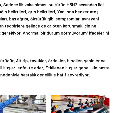
im. Sadece ilk vaka olması bu türün H5N2 açısından ilgi
ın belirtileri, grip belirtileri. Yani ona benzer ateş,
ğrıları, baş ağrısı, öksürük gibi semptomlar, aynı yani
en tedbirlere gelince de gripten korunmak için ne
 gerekiyor. Anormal bir durum görmüyorum” ifadelerini
rüdür. Alt tip, tavuklar, ördekler, hindiler, şahinler ve
i kuşları enfekte eder. Etkilenen kuşlar genellikle hasta
 nedeniyle hastalık genellikle hafif seyrediyor.