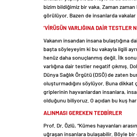
bizim bildiğimiz bir vaka. Zaman zaman 
görülüyor. Bazen de insanlarda vakalar b
‘VİRÜSÜN VARLIĞINA DAİR TESTLER N
Vakanın insandan insana bulaştığına da
başta söyleyeyim ki bu vakayla ilgili ayrın
henüz daha sonuçlanmış değil. İlk sonu
varlığına dair testler negatif çıkmış. Do
Dünya Sağlık Örgütü (DSÖ) de zaten bunu
oluşturmadığını söylüyor. Buna dikkat 
griplerinin hayvanlardan insanlara, ins
olduğunu biliyoruz. O açıdan bu kuş hare
ALINMASI GEREKEN TEDBİRLER
Prof. Dr. Özlü, “Kümes hayvanları arasın
uğraşan insanlara bulaşabilir. Böyle bir