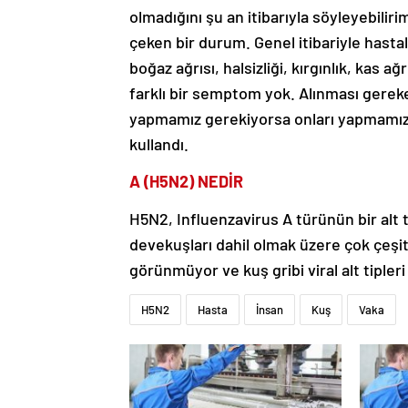
olmadığını şu an itibarıyla söyleyebilir
çeken bir durum. Genel itibariyle hastalığ
boğaz ağrısı, halsizliği, kırgınlık, kas a
farklı bir semptom yok. Alınması gerek
yapmamız gerekiyorsa onları yapmamız
kullandı.
A (H5N2) NEDİR
H5N2, Influenzavirus A türünün bir alt tü
devekuşları dahil olmak üzere çok çeşitl
görünmüyor ve kuş gribi viral alt tipleri
H5N2
Hasta
İnsan
Kuş
Vaka