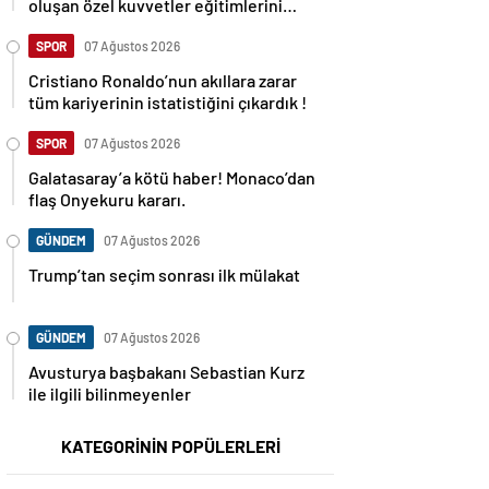
oluşan özel kuvvetler eğitimlerini
başlattı.
SPOR
07 Ağustos 2026
Cristiano Ronaldo’nun akıllara zarar
tüm kariyerinin istatistiğini çıkardık !
SPOR
07 Ağustos 2026
Galatasaray’a kötü haber! Monaco’dan
flaş Onyekuru kararı.
GÜNDEM
07 Ağustos 2026
Trump’tan seçim sonrası ilk mülakat
GÜNDEM
07 Ağustos 2026
Avusturya başbakanı Sebastian Kurz
ile ilgili bilinmeyenler
KATEGORİNİN POPÜLERLERİ