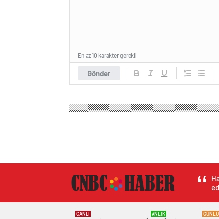
En az 10 karakter gerekli
Gönder
Ha
ed
CANLI
ANLIK
GÜNLÜ