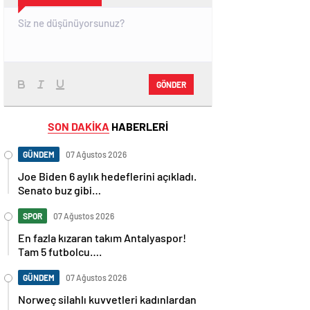
GÖNDER
SON DAKİKA
HABERLERİ
GÜNDEM
07 Ağustos 2026
Joe Biden 6 aylık hedeflerini açıkladı.
Senato buz gibi…
SPOR
07 Ağustos 2026
En fazla kızaran takım Antalyaspor!
Tam 5 futbolcu….
GÜNDEM
07 Ağustos 2026
Norweç silahlı kuvvetleri kadınlardan