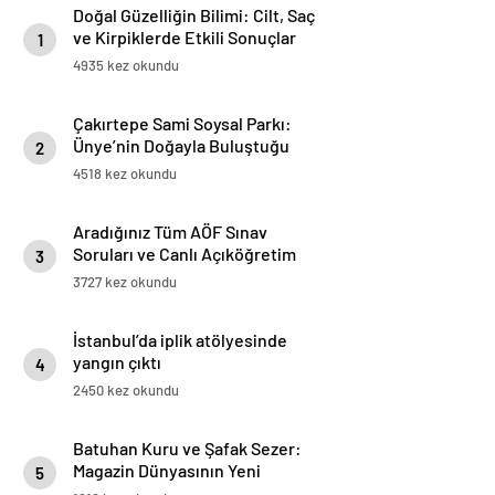
Doğal Güzelliğin Bilimi: Cilt, Saç
ve Kirpiklerde Etkili Sonuçlar
1
4935 kez okundu
Çakırtepe Sami Soysal Parkı:
Ünye’nin Doğayla Buluştuğu
2
Eşsiz Seyir Terası
4518 kez okundu
Aradığınız Tüm AÖF Sınav
Soruları ve Canlı Açıköğretim
3
Forumu Burada
3727 kez okundu
İstanbul’da iplik atölyesinde
yangın çıktı
4
2450 kez okundu
Batuhan Kuru ve Şafak Sezer:
Magazin Dünyasının Yeni
5
“Dynamic Duo”su!