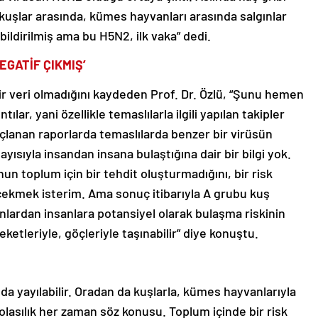
kuşlar arasında, kümes hayvanları arasında salgınlar
ildirilmiş ama bu H5N2, ilk vaka” dedi.
EGATİF ÇIKMIŞ’
ir veri olmadığını kaydeden Prof. Dr. Özlü, “Şunu hemen
tılar, yani özellikle temaslılarla ilgili yapılan takipler
çlanan raporlarda temaslılarda benzer bir virüsün
layısıyla insandan insana bulaştığına dair bir bilgi yok.
n toplum için bir tehdit oluşturmadığını, bir risk
çekmek isterim. Ama sonuç itibarıyla A grubu kuş
anlardan insanlara potansiyel olarak bulaşma riskinin
ketleriyle, göçleriyle taşınabilir” diye konuştu.
da yayılabilir. Oradan da kuşlarla, kümes hayvanlarıyla
 olasılık her zaman söz konusu. Toplum içinde bir risk