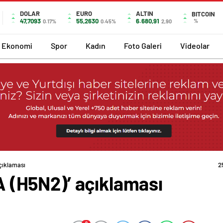
DOLAR
EURO
ALTIN
BITCOIN
47,7093
55,2630
6.680,91
%
0.17%
0.45%
2,90
Ekonomi
Spor
Kadın
Foto Galeri
Videolar
açıklaması
2
‘A (H5N2)’ açıklaması