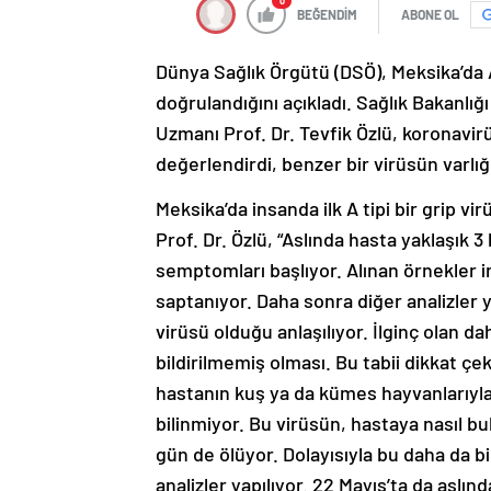
0
BEĞENDİM
ABONE OL
Dünya Sağlık Örgütü (DSÖ), Meksika’da 
doğrulandığını açıkladı. Sağlık Bakanlığ
Uzmanı Prof. Dr. Tevfik Özlü, koronavi
değerlendirdi, benzer bir virüsün varlığı
Meksika’da insanda ilk A tipi bir grip 
Prof. Dr. Özlü, “Aslında hasta yaklaşık 3
semptomları başlıyor. Alınan örnekler i
saptanıyor. Daha sonra diğer analizler 
virüsü olduğu anlaşılıyor. İlginç olan da
bildirilmemiş olması. Bu tabii dikkat çe
hastanın kuş ya da kümes hayvanlarıyla
bilinmiyor. Bu virüsün, hastaya nasıl bu
gün de ölüyor. Dolayısıyla bu daha da b
analizler yapılıyor. 22 Mayıs’ta da aslın