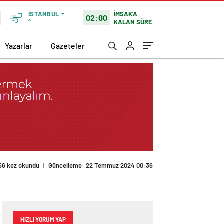
İMSAK'A
İSTANBUL
02:00
KALAN SÜRE
°
Yazarlar
Gazeteler
56 kez okundu
|
Güncelleme: 22 Temmuz 2024 00:36
HIZLI YORUM YAP