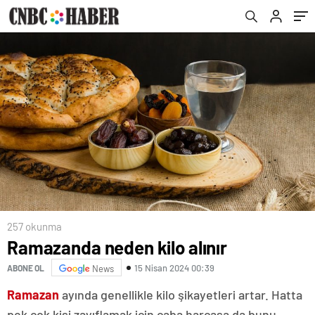
257 okunma
Ramazanda neden kilo alınır
15 Nisan 2024 00:39
ABONE OL
News
Ramazan
ayında genellikle kilo şikayetleri artar. Hatta
pek çok kişi zayıflamak için çaba harcasa da bunu