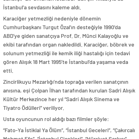
İstanbul’a sevdasını kaleme aldı.
Karaciğer yetmezliği nedeniyle dönemin
Cumhurbaşkanı Turgut Özal’ın desteğiyle 1990’da
ABD’ye giden sanatçıya Prof. Dr. Münci Kalayoğlu ve
ekibi tarafından organ nakledildi. Karaciğer, böbrek ve
solunum yetmezliği ile kemik iliği hastalığı için tedavi
gören Alışık 18 Mart 1995’te İstanbul’da yaşama veda
etti.
Zincirlikuyu Mezarlığı’nda toprağa verilen sanatçının
anısına, eşi Çolpan İlhan tarafından kurulan Sadri Alışık
Kültür Merkezince her yıl “Sadri Alışık Sinema ve
Tiyatro Ödülleri” veriliyor.
Usta oyuncunun rol aldığı bazı filmler şöyle:
“Fato-Ya İstiklal Ya Ölüm”, “İstanbul Geceleri”, “Çakırcalı
Mehmet Efe”, “İstanbul Çiçekleri”, “Hürriyet Şarkısı”,