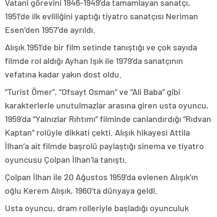
Vatani görevini 1946-1949’da tamamlayan sanatçı,
1951’de ilk evliliğini yaptığı tiyatro sanatçısı Neriman
Esen’den 1957’de ayrıldı.
Alışık 1951’de bir film setinde tanıştığı ve çok sayıda
filmde rol aldığı Ayhan Işık ile 1979’da sanatçının
vefatına kadar yakın dost oldu.
“Turist Ömer”, “Ofsayt Osman” ve “Ali Baba” gibi
karakterlerle unutulmazlar arasına giren usta oyuncu,
1959’da “Yalnızlar Rıhtımı” filminde canlandırdığı “Rıdvan
Kaptan” rolüyle dikkati çekti. Alışık hikayesi Attila
İlhan’a ait filmde başrolü paylaştığı sinema ve tiyatro
oyuncusu Çolpan İlhan’la tanıştı.
Çolpan İlhan ile 20 Ağustos 1959’da evlenen Alışık’ın
oğlu Kerem Alışık, 1960’ta dünyaya geldi.
Usta oyuncu, dram rolleriyle başladığı oyunculuk