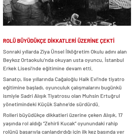
ROLÜ BÜYÜDÜKÇE DİKKATLERİ ÜZERİNE ÇEKTİ
Sonraki yıllarda Ziya Ünsel İlköğretim Okulu adını alan
Beykoz Ortaokulu’nda okuyan usta oyuncu, İstanbul
Erkek Lisesi’nde eğitimine devam etti.
Sanatçı, lise yıllarında Cağaloğlu Halk Evi’nde tiyatro
eğitimine başladı, oyunculuk çalışmalarını bugünkü
ismiyle Sadri Alışık Tiyatrosu olan Muhsin Ertuğrul
yönetimindeki Küçük Sahne’de sürdürdü.
Rolleri büyüdükçe dikkatleri üzerine çeken Alışık, 17
yaşında rol aldığı “Zehirli Kucak” oyunundaki rahip
rolünü başarıyla canlandırdığı için ilk kez basında yer