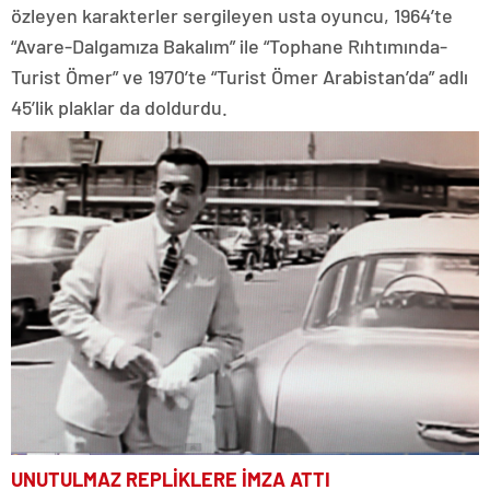
özleyen karakterler sergileyen usta oyuncu, 1964’te
“Avare-Dalgamıza Bakalım” ile “Tophane Rıhtımında-
Turist Ömer” ve 1970’te “Turist Ömer Arabistan’da” adlı
45’lik plaklar da doldurdu.
UNUTULMAZ REPLİKLERE İMZA ATTI