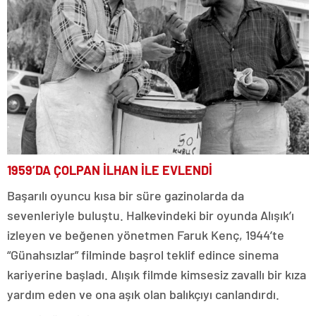
1959’DA ÇOLPAN İLHAN İLE EVLENDİ
Başarılı oyuncu kısa bir süre gazinolarda da
sevenleriyle buluştu. Halkevindeki bir oyunda Alışık’ı
izleyen ve beğenen yönetmen Faruk Kenç, 1944’te
“Günahsızlar” filminde başrol teklif edince sinema
kariyerine başladı. Alışık filmde kimsesiz zavallı bir kıza
yardım eden ve ona aşık olan balıkçıyı canlandırdı.