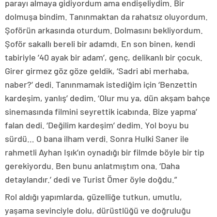
parayı almaya gidiyordum ama endişeliydim. Bir
dolmuşa bindim. Tanınmaktan da rahatsız oluyordum.
Şoförün arkasında oturdum. Dolmasını bekliyordum.
Şoför sakallı bereli bir adamdı. En son binen, kendi
tabiriyle ’40 ayak bir adam’, genç, delikanlı bir çocuk.
Girer girmez göz göze geldik, ‘Sadri abi merhaba,
naber?’ dedi. Tanınmamak istediğim için ‘Benzettin
kardeşim, yanlış’ dedim. ‘Olur mu ya, dün akşam bahçe
sinemasında filmini seyrettik icabında. Bize yapma’
falan dedi. ‘Değilim kardeşim’ dedim. Yol boyu bu
sürdü… O bana ilham verdi. Sonra Hulki Saner ile
rahmetli Ayhan Işık’ın oynadığı bir filmde böyle bir tip
gerekiyordu. Ben bunu anlatmıştım ona. ‘Daha
detaylandır.’ dedi ve Turist Ömer öyle doğdu.”
Rol aldığı yapımlarda, güzelliğe tutkun, umutlu,
yaşama sevinciyle dolu, dürüstlüğü ve doğruluğu