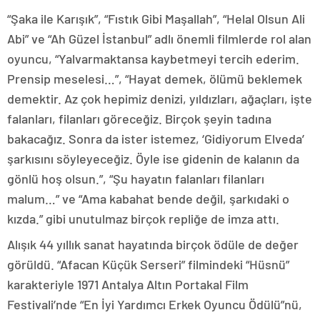
“Şaka ile Karışık”, “Fıstık Gibi Maşallah”, “Helal Olsun Ali
Abi” ve “Ah Güzel İstanbul” adlı önemli filmlerde rol alan
oyuncu, “Yalvarmaktansa kaybetmeyi tercih ederim.
Prensip meselesi…”, “Hayat demek, ölümü beklemek
demektir. Az çok hepimiz denizi, yıldızları, ağaçları, işte
falanları, filanları göreceğiz. Birçok şeyin tadına
bakacağız. Sonra da ister istemez, ‘Gidiyorum Elveda’
şarkısını söyleyeceğiz. Öyle ise gidenin de kalanın da
gönlü hoş olsun.”, “Şu hayatın falanları filanları
malum…” ve “Ama kabahat bende değil, şarkıdaki o
kızda.” gibi unutulmaz birçok repliğe de imza attı.
Alışık 44 yıllık sanat hayatında birçok ödüle de değer
görüldü. “Afacan Küçük Serseri” filmindeki “Hüsnü”
karakteriyle 1971 Antalya Altın Portakal Film
Festivali’nde “En İyi Yardımcı Erkek Oyuncu Ödülü”nü,