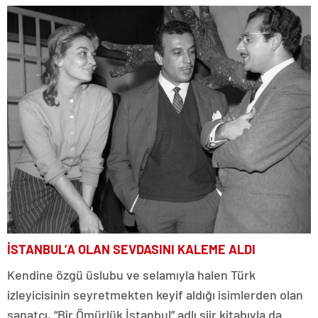
İSTANBUL’A OLAN SEVDASINI KALEME ALDI
Kendine özgü üslubu ve selamıyla halen Türk
izleyicisinin seyretmekten keyif aldığı isimlerden olan
sanatçı, “Bir Ömürlük İstanbul” adlı şiir kitabıyla da