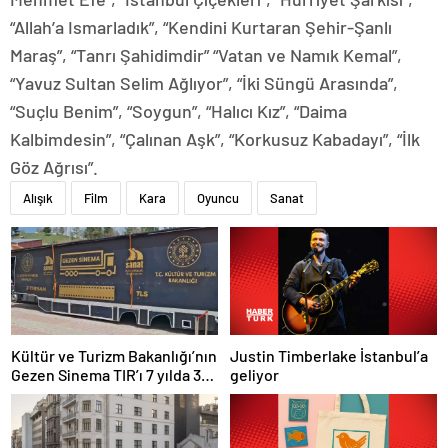
“Allah’a Ismarladık”, “Kendini Kurtaran Şehir-Şanlı
Maraş”, “Tanrı Şahidimdir” “Vatan ve Namık Kemal”,
“Yavuz Sultan Selim Ağlıyor”, “İki Süngü Arasında”,
“Suçlu Benim”, “Soygun”, “Halıcı Kız”, “Daima
Kalbimdesin”, “Çalınan Aşk”, “Korkusuz Kabadayı”, “İlk
Göz Ağrısı”.
Alışık
Film
Kara
Oyuncu
Sanat
Justin Timberlake İstanbul’a
Kültür ve Turizm Bakanlığı’nın
geliyor
Gezen Sinema TIR’ı 7 yılda 358
ilçeye ulaştı