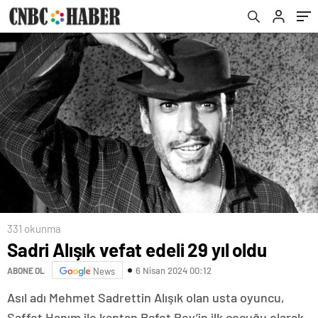
331 okunma
Sadri Alışık vefat edeli 29 yıl oldu
6 Nisan 2024 00:12
ABONE OL
News
Asıl adı Mehmet Sadrettin Alışık olan usta oyuncu,
Saffet Hanım ile kaptan Rafet Bey’in ilk çocuğu olarak