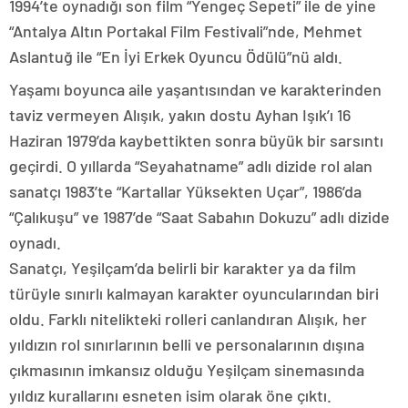
1994’te oynadığı son film “Yengeç Sepeti” ile de yine
“Antalya Altın Portakal Film Festivali”nde, Mehmet
Aslantuğ ile “En İyi Erkek Oyuncu Ödülü”nü aldı.
Yaşamı boyunca aile yaşantısından ve karakterinden
taviz vermeyen Alışık, yakın dostu Ayhan Işık’ı 16
Haziran 1979’da kaybettikten sonra büyük bir sarsıntı
geçirdi. O yıllarda “Seyahatname” adlı dizide rol alan
sanatçı 1983’te “Kartallar Yüksekten Uçar”, 1986’da
“Çalıkuşu” ve 1987’de “Saat Sabahın Dokuzu” adlı dizide
oynadı.
Sanatçı, Yeşilçam’da belirli bir karakter ya da film
türüyle sınırlı kalmayan karakter oyuncularından biri
oldu. Farklı nitelikteki rolleri canlandıran Alışık, her
yıldızın rol sınırlarının belli ve personalarının dışına
çıkmasının imkansız olduğu Yeşilçam sinemasında
yıldız kurallarını esneten isim olarak öne çıktı.