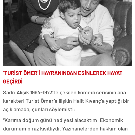
‘TURİST ÖMER’İ HAYRANINDAN ESİNLEREK HAYAT
GEÇİRDİ
Sadri Alışık 1964-1973’te çekilen komedi serisinin ana
karakteri Turist Ömer’e ilişkin Halit Kıvanç’a yaptığı bir
açıklamada, şunları söylemişti:
“Karıma doğum günü hediyesi alacaktım. Ekonomik
durumum biraz kısıtlıydı. Yazıhanelerden hakkım olan