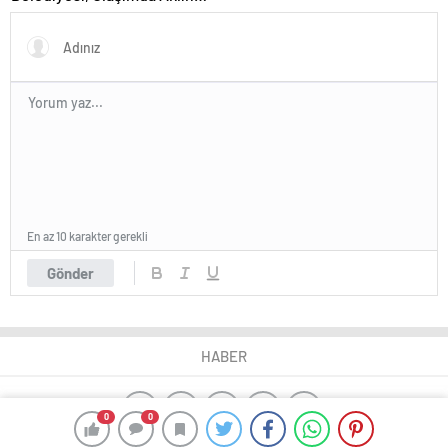
Yolu Ödülleri’nde Başarı Elde
Etti
En az 10 karakter gerekli
Gönder
HABER
0
0