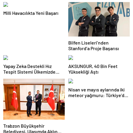
Milli Havacılıkta Yeni Başarı
Bilfen Liseleri’nden
Stanford’a Proje Başarısı
Yapay Zeka Destekli Hız
AKSUNGUR, 40 Bin Feet
Tespit Sistemi Ülkemizde
Yüksekliği Aştı
Uygulandı
Nisan ve mayıs aylarında iki
meteor yağmuru: Türkiye’den
nasıl izlenecek?
Trabzon Büyükşehir
Belediyesi, Ulaşımda Aklın