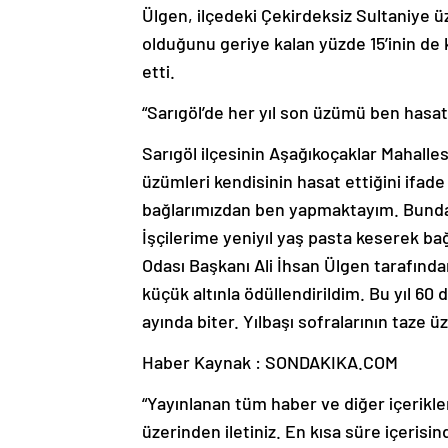
Ülgen, ilçedeki Çekirdeksiz Sultaniye ü
olduğunu geriye kalan yüzde 15’inin de 
etti.
“Sarıgöl’de her yıl son üzümü ben hasa
Sarıgöl ilçesinin Aşağıkoçaklar Mahalle
üzümleri kendisinin hasat ettiğini ifad
bağlarımızdan ben yapmaktayım. Bundan 
İşçilerime yeniyıl yaş pasta keserek bağd
Odası Başkanı Ali İhsan Ülgen tarafında
küçük altınla ödüllendirildim. Bu yıl 
ayında biter. Yılbaşı sofralarının taze 
Haber Kaynak : SONDAKIKA.COM
“Yayınlanan tüm haber ve diğer içerikler i
üzerinden iletiniz. En kısa süre içerisin