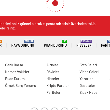
berleri anlık güncel olarak e-posta adresiniz üzerinden takip
ebilirsiniz.
K
TAHMİNİ
LİG
EKONOMİ
E
R
HAVA DURUMU
PUAN DURUMU
HISSELER
PARI
Canlı Borsa
Altınlar
Foto Galeri
Namaz Vakitleri
Dövizler
Video Galeri
Puan Durumu
Hisseler
Yazarlar
Örnek Burç Yorumu
Kripto Paralar
Gazeteler
Pariteler
Sıcak Haber