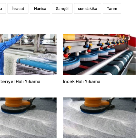
u
İhracat
Manisa
Sarıgöl
son dakika
Tarım
teriyel Halı Yıkama
İncek Halı Yıkama