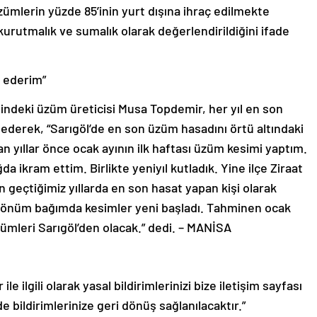
zümlerin yüzde 85’inin yurt dışına ihraç edilmekte
kurutmalık ve sumalık olarak değerlendirildiğini ifade
t ederim”
sindeki üzüm üreticisi Musa Topdemir, her yıl en son
e ederek, “Sarıgöl’de en son üzüm hasadını örtü altındaki
yıllar önce ocak ayının ilk haftası üzüm kesimi yaptım.
a ikram ettim. Birlikte yeniyıl kutladık. Yine ilçe Ziraat
n geçtiğimiz yıllarda en son hasat yapan kişi olarak
60 dönüm bağımda kesimler yeni başladı. Tahminen ocak
üzümleri Sarıgöl’den olacak.” dedi. – MANİSA
le ilgili olarak yasal bildirimlerinizi bize iletişim sayfası
de bildirimlerinize geri dönüş sağlanılacaktır.”