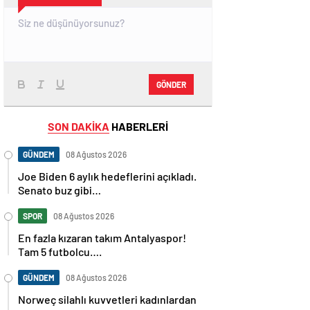
GÖNDER
SON DAKİKA
HABERLERİ
GÜNDEM
08 Ağustos 2026
Joe Biden 6 aylık hedeflerini açıkladı.
Senato buz gibi…
SPOR
08 Ağustos 2026
En fazla kızaran takım Antalyaspor!
Tam 5 futbolcu….
GÜNDEM
08 Ağustos 2026
Norweç silahlı kuvvetleri kadınlardan