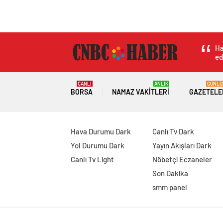
Ha
ed
CANLI
ANLIK
GÜNLÜ
BORSA
NAMAZ VAKITLERI
GAZETELE
Hava Durumu Dark
Canlı Tv Dark
Yol Durumu Dark
Yayın Akışları Dark
Canlı Tv Light
Nöbetçi Eczaneler
Son Dakika
smm panel