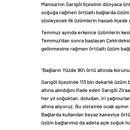
Manisa’nın Sarıgöl ilçesinin dünyaca ü
soğuğa rağmen örtüaltı bağlarda üzüm k
süsleyecek ilk üzümlerin hasadı ilçede
Temmuz ayında erkence üzümlerin kesim
Temmuz’dan sonra başlayan Çekirdeksiz 
gelinmesine rağmen örtüaltı üzüm bağl
“Bağların Yüzde 90’ı örtü altında korunu
Sarıgöl ilçesinde 113 bin dekarlık üzüm
altına alındığını ifade eden Sarıgöl Zir
her yıl soğuktan, doludan, iri yağmurla
altına alıyoruz. Bu sistemle ocak ayını
Bağlarda kullanılan beyaz kaneviçe örtüle
üzüm bağlarımız da adeta açık soğuk ha