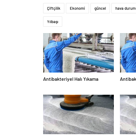
Çiftçilik
Ekonomi
güncel
hava durum
Yılbaşı
Antibakteriyel Halı Yıkama
Antibak