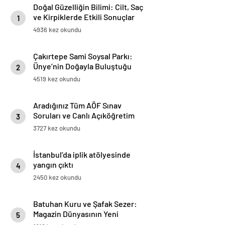
Doğal Güzelliğin Bilimi: Cilt, Saç
ve Kirpiklerde Etkili Sonuçlar
1
4936 kez okundu
Çakırtepe Sami Soysal Parkı:
Ünye’nin Doğayla Buluştuğu
2
Eşsiz Seyir Terası
4519 kez okundu
Aradığınız Tüm AÖF Sınav
Soruları ve Canlı Açıköğretim
3
Forumu Burada
3727 kez okundu
İstanbul’da iplik atölyesinde
yangın çıktı
4
2450 kez okundu
Batuhan Kuru ve Şafak Sezer:
Magazin Dünyasının Yeni
5
“Dynamic Duo”su!