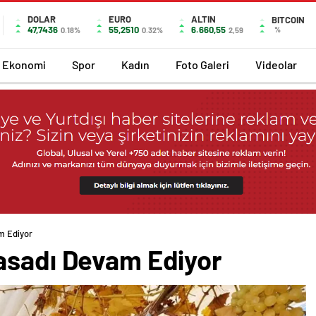
DOLAR
EURO
ALTIN
BITCOIN
47,7436
55,2510
6.660,55
%
0.18%
0.32%
2,59
Ekonomi
Spor
Kadın
Foto Galeri
Videolar
m Ediyor
asadı Devam Ediyor