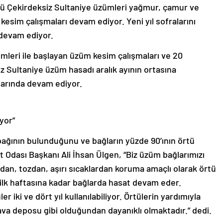
nlü Çekirdeksiz Sultaniye üzümleri yağmur, çamur ve
esim çalışmaları devam ediyor. Yeni yıl sofralarını
 devam ediyor.
leri ile başlayan üzüm kesim çalışmaları ve 20
Sultaniye üzüm hasadı aralık ayının ortasına
arında devam ediyor.
yor”
 bağının bulunduğunu ve bağların yüzde 90’ının örtü
aat Odası Başkanı Ali İhsan Ülgen, “Biz üzüm bağlarımızı
rdan, tozdan, aşırı sıcaklardan koruma amaçlı olarak örtü
n ilk haftasına kadar bağlarda hasat devam eder.
r iki ve dört yıl kullanılabiliyor. Örtülerin yardımıyla
va deposu gibi olduğundan dayanıklı olmaktadır.” dedi.