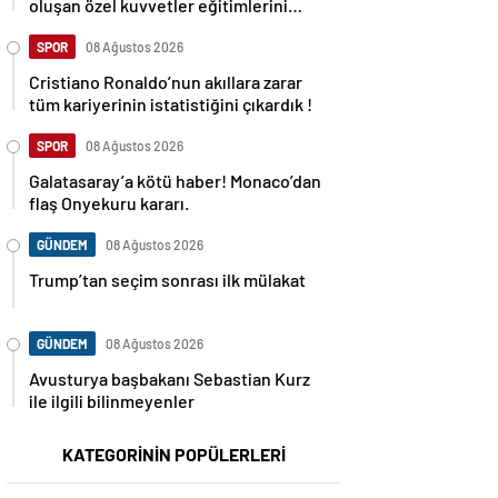
oluşan özel kuvvetler eğitimlerini
başlattı.
SPOR
08 Ağustos 2026
Cristiano Ronaldo’nun akıllara zarar
tüm kariyerinin istatistiğini çıkardık !
SPOR
08 Ağustos 2026
Galatasaray’a kötü haber! Monaco’dan
flaş Onyekuru kararı.
GÜNDEM
08 Ağustos 2026
Trump’tan seçim sonrası ilk mülakat
GÜNDEM
08 Ağustos 2026
Avusturya başbakanı Sebastian Kurz
ile ilgili bilinmeyenler
KATEGORİNİN POPÜLERLERİ