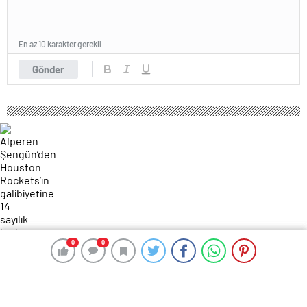
En az 10 karakter gerekli
Gönder
0
0
0
0
167 okunma
Alperen Şengün’den Houston
Rockets’ın galibiyetine 14 sayılık katkı