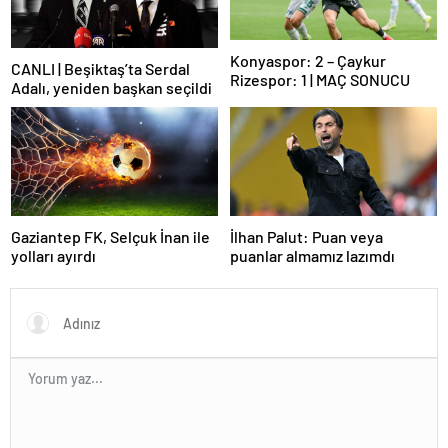
Konyaspor: 2 – Çaykur
CANLI | Beşiktaş’ta Serdal
Rizespor: 1 | MAÇ SONUCU
Adalı, yeniden başkan seçildi
Gaziantep FK, Selçuk İnan ile
İlhan Palut: Puan veya
yolları ayırdı
puanlar almamız lazımdı