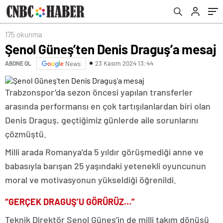
175 okunma
Şenol Güneş’ten Denis Draguş’a mesaj
23 Kasım 2024 13:44
ABONE OL
News
Trabzonspor’da sezon öncesi yapılan transferler
arasında performansı en çok tartışılanlardan biri olan
Denis Draguş, geçtiğimiz günlerde aile sorunlarını
çözmüştü.
Milli arada Romanya’da 5 yıldır görüşmediği anne ve
babasıyla barışan 25 yaşındaki yetenekli oyuncunun
moral ve motivasyonun yükseldiği öğrenildi.
“GERÇEK DRAGUŞ’U GÖRÜRÜZ…”
Teknik Direktör Şenol Güneş’in de milli takım dönüşü