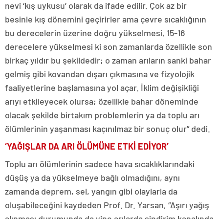
nevi ‘kış uykusu’ olarak da ifade edilir. Çok az bir
besinle kış dönemini geçirirler ama çevre sıcaklığının
bu derecelerin üzerine doğru yükselmesi, 15-16
derecelere yükselmesi ki son zamanlarda özellikle son
birkaç yıldır bu şekildedir; o zaman arıların sanki bahar
gelmiş gibi kovandan dışarı çıkmasına ve fizyolojik
faaliyetlerine başlamasına yol açar. İklim değişikliği
arıyı etkileyecek olursa; özellikle bahar döneminde
olacak şekilde birtakım problemlerin ya da toplu arı
ölümlerinin yaşanması kaçınılmaz bir sonuç olur” dedi.
‘YAĞIŞLAR DA ARI ÖLÜMÜNE ETKİ EDİYOR’
Toplu arı ölümlerinin sadece hava sıcaklıklarındaki
düşüş ya da yükselmeye bağlı olmadığını, aynı
zamanda deprem, sel, yangın gibi olaylarla da
oluşabileceğini kaydeden Prof. Dr. Yarsan, “Aşırı yağış
alınması durumunda da yine arılarda sindirim kanalında