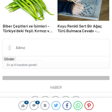
Biber Çeşitleri ve İsimleri –
Koyu Renkli Sert Bir Ağaç
Türkiye’deki Yeşil, Kırmızı ve
Türü Bulmaca Cevabı –
Acı Biber Türleri Nelerdir?
Bulmacada Koyu Renkli Sert
Bir Ağaç Türü
Gönder
En az 10 karakter gerekli
HABER
0
0
yangın algılama sistemleri
ajax alarm