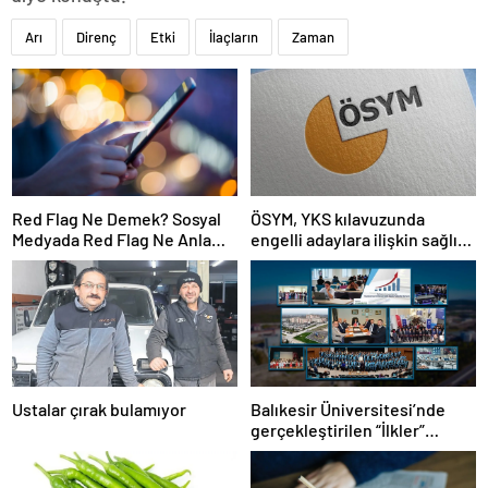
Arı
Direnç
Etki
İlaçların
Zaman
Red Flag Ne Demek? Sosyal
ÖSYM, YKS kılavuzunda
Medyada Red Flag Ne Anlama
engelli adaylara ilişkin sağlık
Gelir?
şartlarını güncelledi
Ustalar çırak bulamıyor
Balıkesir Üniversitesi’nde
gerçekleştirilen “İlkler”
üniversitenin geleceğini
şekillendiriyor