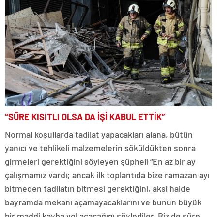
“SÜRE KISITLI OLSA DA İŞİ KABUL ETTİK”
Normal koşullarda tadilat yapacakları alana, bütün
yanıcı ve tehlikeli malzemelerin söküldükten sonra
girmeleri gerektiğini söyleyen şüpheli “En az bir ay
çalışmamız vardı; ancak ilk toplantıda bize ramazan ayı
bitmeden tadilatın bitmesi gerektiğini, aksi halde
bayramda mekanı açamayacaklarını ve bunun büyük
bir maddi kayba yol açacağını söylediler. Biz de süre