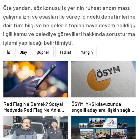
Öte yandan, söz konusu iş yerinin ruhsatlandırılması,
çalışma izni ve esasları ile süreç içindeki denetimlerine
dair tüm bilgi ve belgelerin toplanmaya devam edildiği,
ilgili kamu ve belediye görevlileri hakkında soruşturma
işlemi yapılacağı belirtilmişti.
İş
Olay
Şüpheli
Tadilat
Yangın
Red Flag Ne Demek? Sosyal
ÖSYM, YKS kılavuzunda
Medyada Red Flag Ne Anlama
engelli adaylara ilişkin sağlık
Gelir?
şartlarını güncelledi