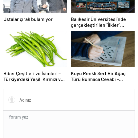
Ustalar çırak bulamıyor
Balıkesir Üniversitesi’nde
gerçekleştirilen “İlkler”
üniversitenin geleceğini
şekillendiriyor
Biber Çeşitleri ve İsimleri –
Koyu Renkli Sert Bir Ağaç
Türkiye’deki Yeşil, Kırmızı ve
Türü Bulmaca Cevabı –
Acı Biber Türleri Nelerdir?
Bulmacada Koyu Renkli Sert
Bir Ağaç Türü