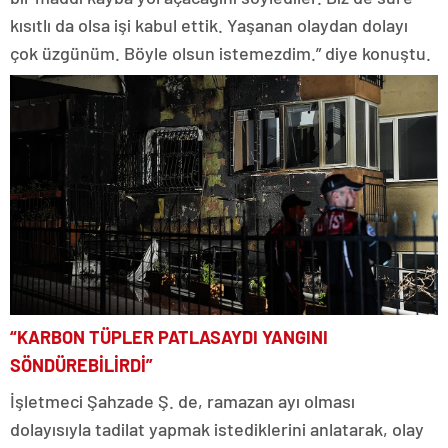
kısıtlı da olsa işi kabul ettik. Yaşanan olaydan dolayı
çok üzgünüm. Böyle olsun istemezdim.” diye konuştu.
“KARBON TÜPLER PATLASAYDI YANGINI
SÖNDÜREBİLİRDİ”
İşletmeci Şahzade Ş. de, ramazan ayı olması
dolayısıyla tadilat yapmak istediklerini anlatarak, olay