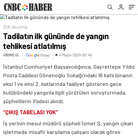
256 okunma
Tadilatın ilk gününde de yangın
tehlikesi atlatılmış
4 Mayıs 2024 00:45
ABONE OL
News
İstanbul Cumhuriyet Başsavcılığınca, Gayrettepe Yıldız
Posta Caddesi Gönenoğlu Sokağı’ndaki 16 katlı binanın
eksi 1 ve eksi 2. katlarında faaliyet gösteren gece
kulübündeki yangınla ilgili yürütülen soruşturmada,
şüphelilerin ifadesi alındı.
“ÇIKIŞ TABELASI YOK”
İş yerinin mesul müdürü şüpheli İsmet Ş, yangın çıkan
işletmede misafir karşılama çalışanı olarak görev