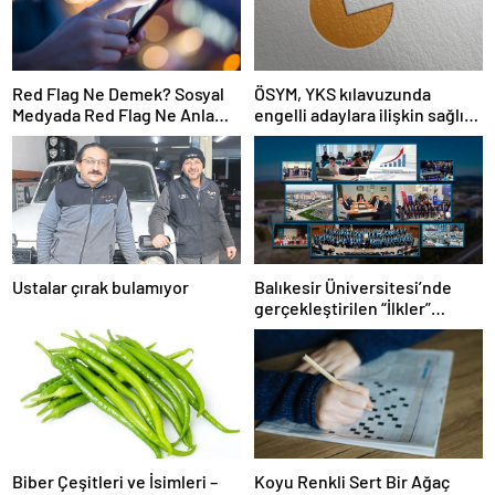
Red Flag Ne Demek? Sosyal
ÖSYM, YKS kılavuzunda
Medyada Red Flag Ne Anlama
engelli adaylara ilişkin sağlık
Gelir?
şartlarını güncelledi
Ustalar çırak bulamıyor
Balıkesir Üniversitesi’nde
gerçekleştirilen “İlkler”
üniversitenin geleceğini
şekillendiriyor
Biber Çeşitleri ve İsimleri –
Koyu Renkli Sert Bir Ağaç