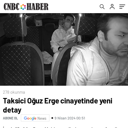
278 okunma
Taksici Oğuz Erge cinayetinde yeni
detay
9 Nisan 2024 00:51
ABONE OL
News