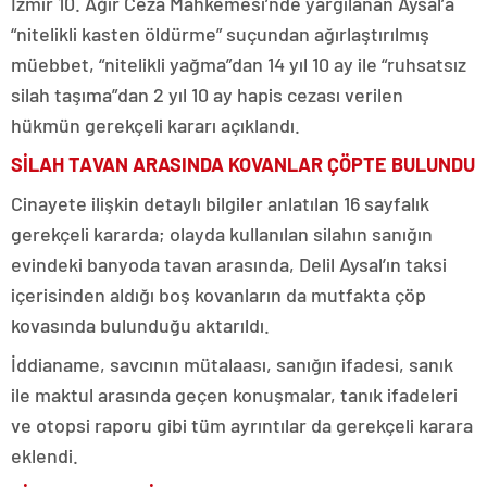
İzmir 10. Ağır Ceza Mahkemesi’nde yargılanan Aysal’a
“nitelikli kasten öldürme” suçundan ağırlaştırılmış
müebbet, “nitelikli yağma”dan 14 yıl 10 ay ile “ruhsatsız
silah taşıma”dan 2 yıl 10 ay hapis cezası verilen
hükmün gerekçeli kararı açıklandı.
SİLAH TAVAN ARASINDA KOVANLAR ÇÖPTE BULUNDU
Cinayete ilişkin detaylı bilgiler anlatılan 16 sayfalık
gerekçeli kararda; olayda kullanılan silahın sanığın
evindeki banyoda tavan arasında, Delil Aysal’ın taksi
içerisinden aldığı boş kovanların da mutfakta çöp
kovasında bulunduğu aktarıldı.
İddianame, savcının mütalaası, sanığın ifadesi, sanık
ile maktul arasında geçen konuşmalar, tanık ifadeleri
ve otopsi raporu gibi tüm ayrıntılar da gerekçeli karara
eklendi.