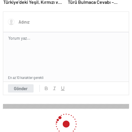
Türkiye’deki Yeşil, Kırmızı ve
Türü Bulmaca Cevabı –
Acı Biber Türleri Nelerdir?
Bulmacada Koyu Renkli Sert
Bir Ağaç Türü
En az 10 karakter gerekli
Gönder