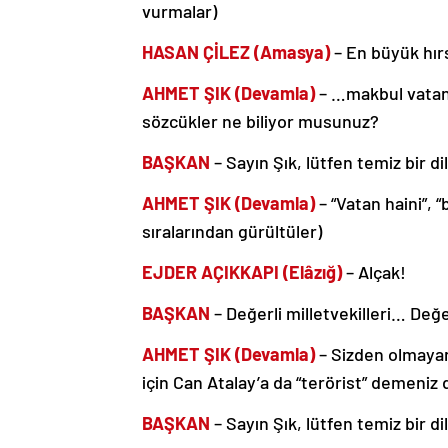
vurmalar)
HASAN ÇİLEZ (Amasya)
– En büyük hırs
AHMET ŞIK (Devamla)
– …makbul vatan
sözcükler ne biliyor musunuz?
BAŞKAN
– Sayın Şık, lütfen temiz bir di
AHMET ŞIK (Devamla)
– “Vatan haini”, “
sıralarından gürültüler)
EJDER AÇIKKAPI (Elâzığ)
– Alçak!
BAŞKAN
– Değerli milletvekilleri… Değe
AHMET ŞIK (Devamla)
– Sizden olmayan
için Can Atalay’a da “terörist” demeniz d
BAŞKAN
– Sayın Şık, lütfen temiz bir di