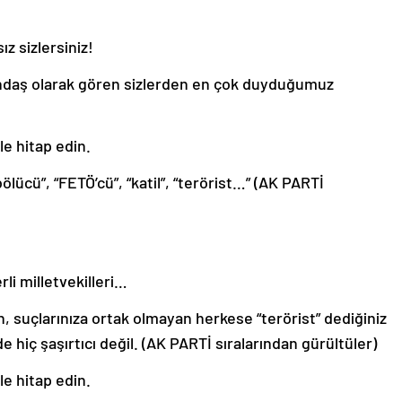
ız sizlersiniz!
daş olarak gören sizlerden en çok duyduğumuz
lle hitap edin.
bölücü”, “FETÖ’cü”, “katil”, “terörist…” (AK PARTİ
rli milletvekilleri…
, suçlarınıza ortak olmayan herkese “terörist” dediğiniz
e hiç şaşırtıcı değil. (AK PARTİ sıralarından gürültüler)
lle hitap edin.