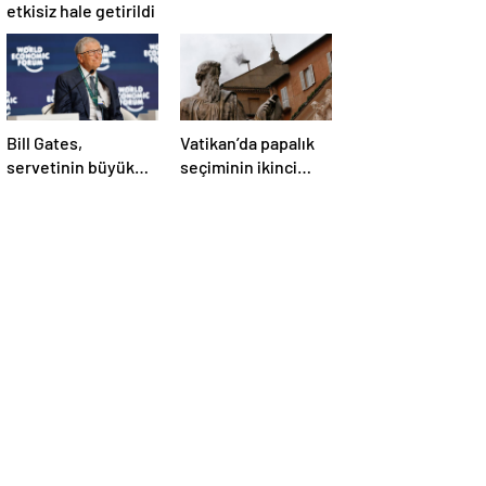
etkisiz hale getirildi
Bill Gates,
Vatikan’da papalık
servetinin büyük
seçiminin ikinci
kısmını vakfa
gününde de sonuç
bağışlayacak
alınamadı