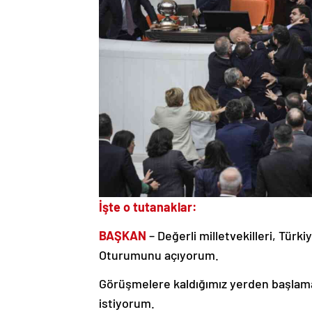
İşte o tutanaklar:
BAŞKAN
– Değerli milletvekilleri, Türki
Oturumunu açıyorum.
Görüşmelere kaldığımız yerden başlama
istiyorum.