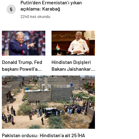
Putin’den Ermenistan’ı yıkan
açıklama: Karabağ
5
Azerbaycan’ın ayrılmaz bir
2240 kez okundu
parçasıdır!
Donald Trump, Fed
Hindistan Dışişleri
başkanı Powell’a
Bakanı Jaishankar:
hakaret etti: Aptal
Gerilimi artırmak
gibi bir niyetimiz
yok
Pakistan ordusu: Hindistan’a ait 25 İHA