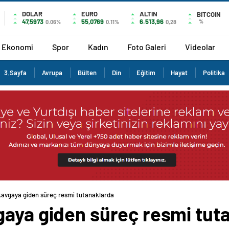
DOLAR
EURO
ALTIN
BITCOIN
47,5973
55,0769
6.513,96
%
0.06%
0.11%
0,28
Ekonomi
Spor
Kadın
Foto Galeri
Videolar
3.Sayfa
Avrupa
Bülten
Din
Eğitim
Hayat
Politika
kavgaya giden süreç resmi tutanaklarda
gaya giden süreç resmi tut