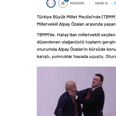
BEĞENDİM
ABONE OL
Türkiye Büyük Millet Meclisi’nde (TBMM) 
Milletvekili Alpay Özalan arasında yaşa
TBMM’de, Hatay’dan milletvekili seçilen 
düzenlenen olağanüstü toplantı gergin 
oturumda Alpay Özalan’ın kürsüde kon
karıştı, yumruklar havada uçuştu. Oturu