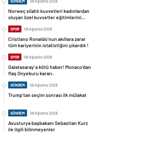
GÜNDEM
06 Ağustos 2026
Norweç silahlı kuvvetleri kadınlardan
oluşan özel kuvvetler eğitimlerini
başlattı.
SPOR
06 Ağustos 2026
Cristiano Ronaldo’nun akıllara zarar
tüm kariyerinin istatistiğini çıkardık !
SPOR
06 Ağustos 2026
Galatasaray’a kötü haber! Monaco’dan
flaş Onyekuru kararı.
GÜNDEM
06 Ağustos 2026
Trump’tan seçim sonrası ilk mülakat
GÜNDEM
06 Ağustos 2026
Avusturya başbakanı Sebastian Kurz
ile ilgili bilinmeyenler