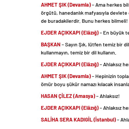
AHMET ŞIK (Devamla)
– Ama herkes bils
örgütü, hanedanlık mafyasıyla devlete ç
de buradakilerdir. Bunu herkes bilmeli!
EJDER AÇIKKAPI (Elâzığ)
– En büyük te
BAŞKAN
– Sayın Şık, lütfen temiz bir di
kullanmayın, temiz bir dil kullanın.
EJDER AÇIKKAPI (Elâzığ)
– Ahlaksız her
AHMET ŞIK (Devamla)
– Hepinizin topl
ömür boyu şükür namazı kılacak insanlar
HASAN ÇİLEZ (Amasya)
– Ahlaksız!
EJDER AÇIKKAPI (Elâzığ)
– Ahlaksız her
SALİHA SERA KADIGİL (İstanbul)
– Ahl