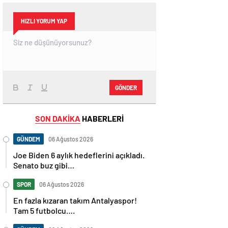
HIZLI YORUM YAP
GÖNDER
SON DAKİKA
HABERLERİ
GÜNDEM
06 Ağustos 2026
Joe Biden 6 aylık hedeflerini açıkladı.
Senato buz gibi…
SPOR
06 Ağustos 2026
En fazla kızaran takım Antalyaspor!
Tam 5 futbolcu….