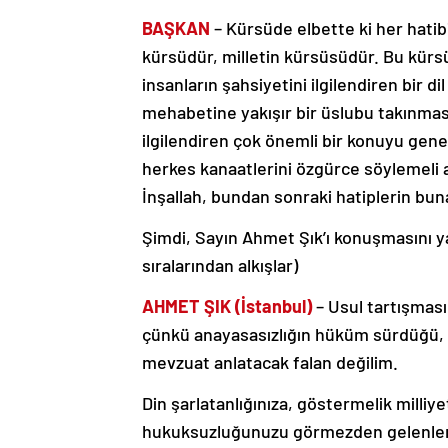
BAŞKAN
– Kürsüde elbette ki her hatib
kürsüdür, milletin kürsüsüdür. Bu kürsü
insanların şahsiyetini ilgilendiren bir d
mehabetine yakışır bir üslubu takınma
ilgilendiren çok önemli bir konuyu gen
herkes kanaatlerini özgürce söylemeli a
İnşallah, bundan sonraki hatiplerin bun
Şimdi, Sayın Ahmet Şık’ı konuşmasını
sıralarından alkışlar)
AHMET ŞIK (İstanbul)
– Usul tartışmas
çünkü anayasasızlığın hüküm sürdüğü, 
mevzuat anlatacak falan değilim.
Din şarlatanlığınıza, göstermelik milliye
hukuksuzluğunuzu görmezden gelenleri…