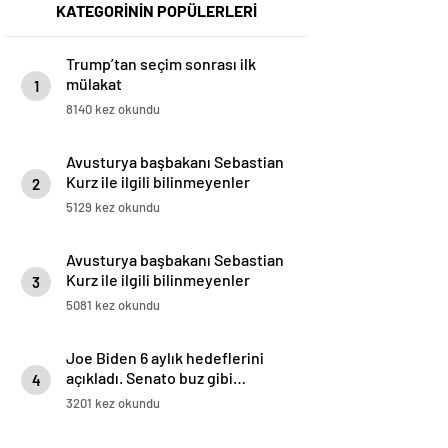
KATEGORİNİN POPÜLERLERİ
Trump’tan seçim sonrası ilk
mülakat
1
8140 kez okundu
Avusturya başbakanı Sebastian
Kurz ile ilgili bilinmeyenler
2
5129 kez okundu
Avusturya başbakanı Sebastian
Kurz ile ilgili bilinmeyenler
3
5081 kez okundu
Joe Biden 6 aylık hedeflerini
açıkladı. Senato buz gibi…
4
3201 kez okundu