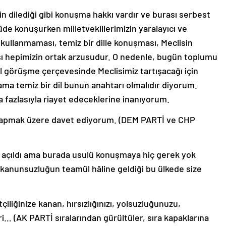
in dilediği gibi konuşma hakkı vardır ve burası serbest
de konuşurken milletvekillerimizin yaralayıcı ve
il kullanmaması, temiz bir dille konuşması, Meclisin
sı hepimizin ortak arzusudur. O nedenle, bugün toplumu
el görüşme çerçevesinde Meclisimiz tartışacağı için
ma temiz bir dil bunun anahtarı olmalıdır diyorum.
a fazlasıyla riayet edeceklerine inanıyorum.
 yapmak üzere davet ediyorum. (DEM PARTİ ve CHP
ı açıldı ama burada usulü konuşmaya hiç gerek yok
kanunsuzluğun teamül hâline geldiği bu ülkede size
tçiliğinize kanan, hırsızlığınızı, yolsuzluğunuzu,
 (AK PARTİ sıralarından gürültüler, sıra kapaklarına