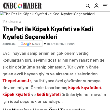
148 okunma
The Pet ile Köpek Kıyafeti ve Kedi
Kıyafeti Seçenekleri
10 Aralık 2024 14:04
ABONE OL
News
Evcil hayvan sahiplerinin en çok önem verdiği
konulardan biri, sevimli dostlarının hem rahat hem de
şık bir görünüme sahip olmasıdır. Türkiye'nin önde
gelen evcil hayvan giyim ve aksesuar sitelerinden
Thepet.com.tr
, bu ihtiyaca özel çözümler sunmaya
devam ediyor. Özenle tasarlanmış
köpek kıyafetleri
,
köpek kıyafeti
ve
kedi kıyafeti
ürünleriyle her mevsim
için ideal seçenekler sunuluyor.