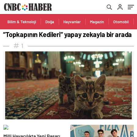
Bilim & Teknoloji
Doğa
Hayvanlar
Magazin
Otomobil
“Topkapının Kedileri” yapay zekayla bir arada
1
Milli Havacılıkta Yeni Başarı