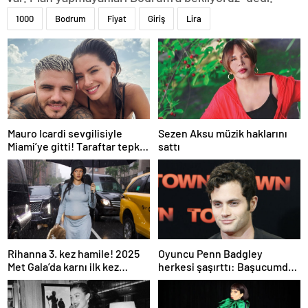
1000
Bodrum
Fiyat
Giriş
Lira
Mauro Icardi sevgilisiyle
Sezen Aksu müzik haklarını
Miami’ye gitti! Taraftar tepki
sattı
gösterdi
Rihanna 3. kez hamile! 2025
Oyuncu Penn Badgley
Met Gala’da karnı ilk kez
herkesi şaşırttı: Başucumda
görüntülendi
Kur’an-ı Kerim var