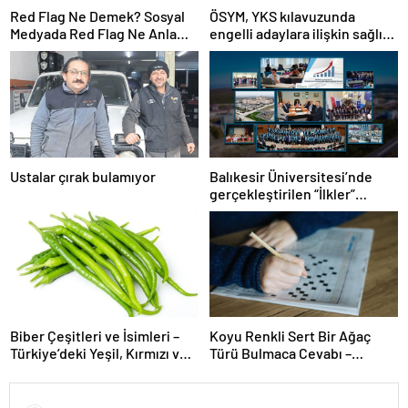
Red Flag Ne Demek? Sosyal
ÖSYM, YKS kılavuzunda
Medyada Red Flag Ne Anlama
engelli adaylara ilişkin sağlık
Gelir?
şartlarını güncelledi
Ustalar çırak bulamıyor
Balıkesir Üniversitesi’nde
gerçekleştirilen “İlkler”
üniversitenin geleceğini
şekillendiriyor
Biber Çeşitleri ve İsimleri –
Koyu Renkli Sert Bir Ağaç
Türkiye’deki Yeşil, Kırmızı ve
Türü Bulmaca Cevabı –
Acı Biber Türleri Nelerdir?
Bulmacada Koyu Renkli Sert
Bir Ağaç Türü