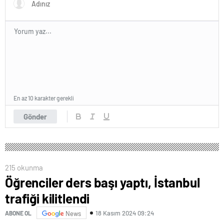
En az 10 karakter gerekli
Gönder
215 okunma
Öğrenciler ders başı yaptı, İstanbul
trafiği kilitlendi
18 Kasım 2024 09:24
ABONE OL
News