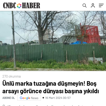
270 okunma
Ünlü marka tuzağına düşmeyin! Boş
arsayı görünce dünyası başına yıkıldı
16 Mart 2024 00:57
ABONE OL
News