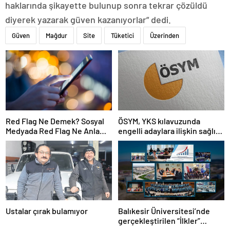
haklarında şikayette bulunup sonra tekrar çözüldü
diyerek yazarak güven kazanıyorlar” dedi.
Güven
Mağdur
Site
Tüketici
Üzerinden
Red Flag Ne Demek? Sosyal
ÖSYM, YKS kılavuzunda
Medyada Red Flag Ne Anlama
engelli adaylara ilişkin sağlık
Gelir?
şartlarını güncelledi
Ustalar çırak bulamıyor
Balıkesir Üniversitesi’nde
gerçekleştirilen “İlkler”