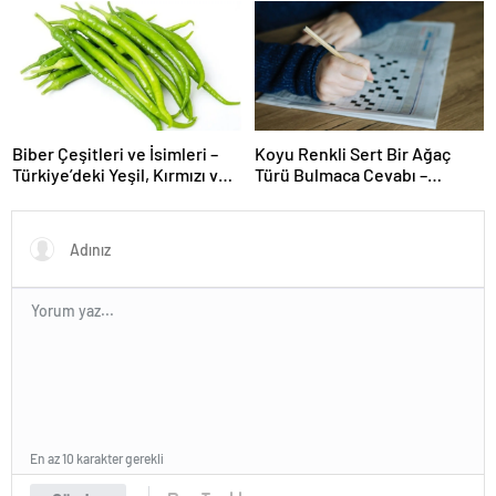
üniversitenin geleceğini
şekillendiriyor
Biber Çeşitleri ve İsimleri –
Koyu Renkli Sert Bir Ağaç
Türkiye’deki Yeşil, Kırmızı ve
Türü Bulmaca Cevabı –
Acı Biber Türleri Nelerdir?
Bulmacada Koyu Renkli Sert
Bir Ağaç Türü
En az 10 karakter gerekli