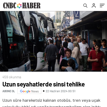
459 okunma
Uzun seyahatlerde sinsi tehlike
22 Haziran 2024 00:51
ABONE OL
News
Uzun süre hareketsiz kalınan otobüs, tren veya uçak
yolculuğu tıbbi adı venöz tromboembolizm olan ‘pıhtı