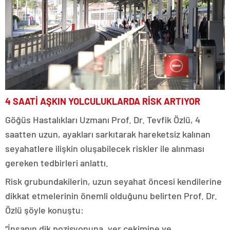
4 SAATİ AŞKIN YOLCULUKLARDA RİSK ARTIYOR
Göğüs Hastalıkları Uzmanı Prof. Dr. Tevfik Özlü, 4
saatten uzun, ayakları sarkıtarak hareketsiz kalınan
seyahatlere ilişkin oluşabilecek riskler ile alınması
gereken tedbirleri anlattı.
Risk grubundakilerin, uzun seyahat öncesi kendilerine
dikkat etmelerinin önemli olduğunu belirten Prof. Dr.
Özlü şöyle konuştu:
“İnsanın dik pozisyonuna, yer çekimine ve