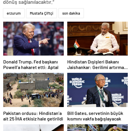
dönüş sağlanılacaktır.”
erzurum
Mustafa Çiftçi
son dakika
Donald Trump, Fed başkanı
Hindistan Dışişleri Bakanı
Powell’a hakaret etti: Aptal
Jaishankar: Gerilimi artırmak
gibi bir niyetimiz yok
Pakistan ordusu: Hindistan’a
Bill Gates, servetinin büyük
ait 25 İHA etkisiz hale getirildi
kısmını vakfa bağışlayacak