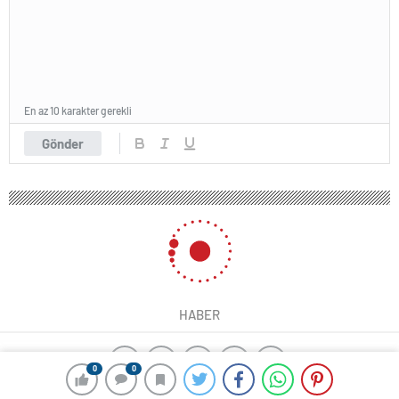
En az 10 karakter gerekli
Gönder
HABER
0
0
yangın algılama sistemleri
ajax alarm