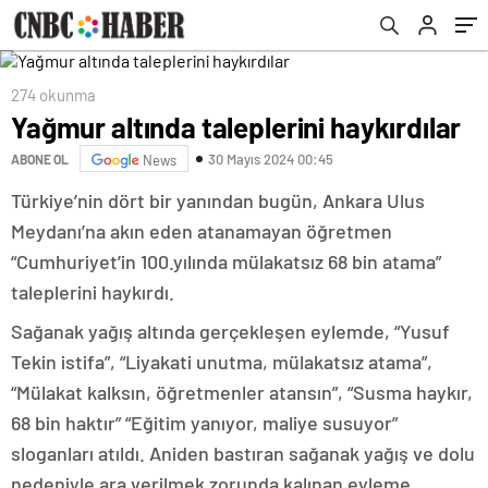
274 okunma
Yağmur altında taleplerini haykırdılar
30 Mayıs 2024 00:45
ABONE OL
News
Türkiye’nin dört bir yanından bugün, Ankara Ulus
Meydanı’na akın eden atanamayan öğretmen
“Cumhuriyet’in 100.yılında mülakatsız 68 bin atama”
taleplerini haykırdı.
Sağanak yağış altında gerçekleşen eylemde, “Yusuf
Tekin istifa”, “Liyakati unutma, mülakatsız atama”,
“Mülakat kalksın, öğretmenler atansın”, “Susma haykır,
68 bin haktır” “Eğitim yanıyor, maliye susuyor”
sloganları atıldı. Aniden bastıran sağanak yağış ve dolu
nedeniyle ara verilmek zorunda kalınan eyleme