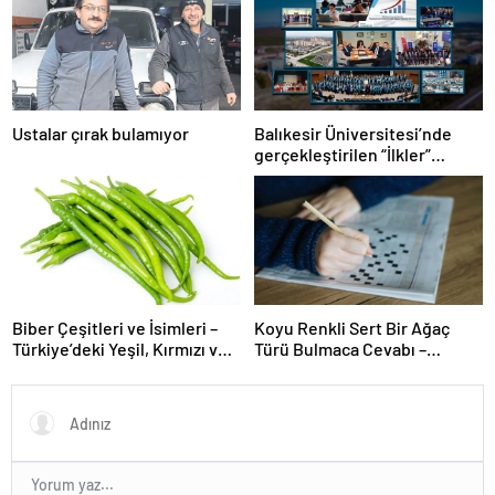
Ustalar çırak bulamıyor
Balıkesir Üniversitesi’nde
gerçekleştirilen “İlkler”
üniversitenin geleceğini
şekillendiriyor
Biber Çeşitleri ve İsimleri –
Koyu Renkli Sert Bir Ağaç
Türkiye’deki Yeşil, Kırmızı ve
Türü Bulmaca Cevabı –
Acı Biber Türleri Nelerdir?
Bulmacada Koyu Renkli Sert
Bir Ağaç Türü