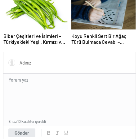
Biber Çeşitleri ve İsimleri –
Koyu Renkli Sert Bir Ağaç
Türkiye’deki Yeşil, Kırmızı ve
Türü Bulmaca Cevabı –
Acı Biber Türleri Nelerdir?
Bulmacada Koyu Renkli Sert
Bir Ağaç Türü
En az 10 karakter gerekli
Gönder