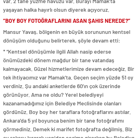
var. 2 tane yüzme havuzu var. Burayı Mamak’ta
yaşayan halka hayırlı olsun diyerek açıyoruz.
“BOY BOY FOTOĞRAFLARINI ASAN ŞAHIS NEREDE?”
Mansur Yavaş, bölgenin en büyük sorununun kentsel
dönüşüm olduğunu belirterek, şöyle devam etti:
* “Kentsel dönüşümle ilgili Allah nasip ederse
önümüzdeki dönem mağdur bir tane vatandaş
kalmayacak. Güzel hizmetlerimize devam edeceğiz. Bir
tek ihtiyacımız var Mamak’ta. Geçen seçim yüzde 51 oy
verdiniz. Şu andaki anketlerde 60’ın çok üzerinde
görünüyor. Ama ne oldu? Yerel belediyeyi
kazanamadığımız için Belediye Meclisinde olanları
gördünüz. Boy boy her taraflara fotoğraflarını astılar.
Ankara’da 5 yıl boyunca benim bir tane fotoğrafımı
görmediniz. Demek ki marifet fotoğrafta değilmiş. Biz
oy rekoru kırarak yeniden seçime girerken bu Belediye