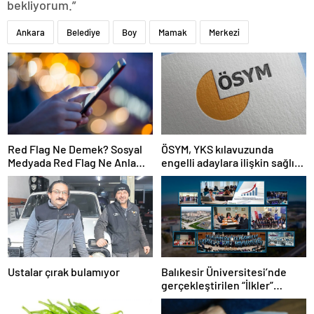
bekliyorum.”
Ankara
Belediye
Boy
Mamak
Merkezi
Red Flag Ne Demek? Sosyal
ÖSYM, YKS kılavuzunda
Medyada Red Flag Ne Anlama
engelli adaylara ilişkin sağlık
Gelir?
şartlarını güncelledi
Ustalar çırak bulamıyor
Balıkesir Üniversitesi’nde
gerçekleştirilen “İlkler”
üniversitenin geleceğini
şekillendiriyor