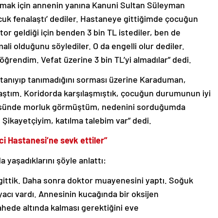
almak için annenin yanına Kanuni Sultan Süleyman
cuk fenalaştı’ dediler. Hastaneye gittiğimde çocuğun
or geldiği için benden 3 bin TL istediler, ben de
i olduğunu söylediler. O da engelli olur dediler.
öğrendim. Vefat üzerine 3 bin TL’yi almadılar” dedi.
tanıyıp tanımadığını sorması üzerine Karaduman,
ılaştım. Koridorda karşılaşmıştık, çocuğun durumunun iyi
öğsünde morluk görmüştüm, nedenini sorduğumda
 Şikayetçiyim, katılma talebim var” dedi.
ci Hastanesi’ne sevk ettiler”
yaşadıklarını şöyle anlattı:
 gittik. Daha sonra doktor muayenesini yaptı. Soğuk
iyacı vardı. Annesinin kucağında bir oksijen
hede altında kalması gerektiğini eve