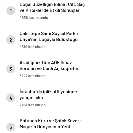
Doğal Güzelliğin Bilimi: Cilt, Saç
ve Kirpiklerde Etkili Sonuçlar
1
4936 kez okundu
Çakırtepe Sami Soysal Parkı:
Ünye’nin Doğayla Buluştuğu
2
Eşsiz Seyir Terası
4519 kez okundu
Aradığınız Tüm AÖF Sınav
Soruları ve Canlı Açıköğretim
3
Forumu Burada
3727 kez okundu
İstanbul’da iplik atölyesinde
yangın çıktı
4
2451 kez okundu
Batuhan Kuru ve Şafak Sezer:
Magazin Dünyasının Yeni
5
“Dynamic Duo”su!