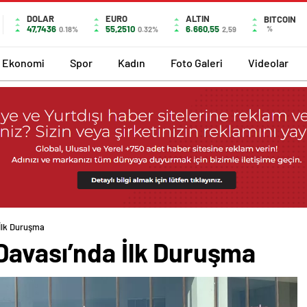
DOLAR
EURO
ALTIN
BITCOIN
47,7436
55,2510
6.660,55
%
0.18%
0.32%
2,59
Ekonomi
Spor
Kadın
Foto Galeri
Videolar
İlk Duruşma
Davası’nda İlk Duruşma