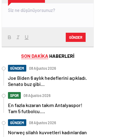
GÖNDER
SON DAKİKA
HABERLERİ
GÜNDEM
08 Ağustos 2026
Joe Biden 6 aylık hedeflerini açıkladı.
Senato buz gibi…
SPOR
08 Ağustos 2026
En fazla kızaran takım Antalyaspor!
Tam 5 futbolcu….
GÜNDEM
08 Ağustos 2026
Norweç silahlı kuvvetleri kadınlardan