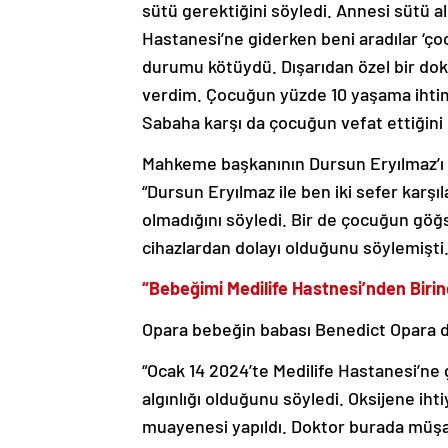
sütü gerektiğini söyledi. Annesi sütü 
Hastanesi’ne giderken beni aradılar ‘ço
durumu kötüydü. Dışarıdan özel bir dokt
verdim. Çocuğun yüzde 10 yaşama ihtimal
Sabaha karşı da çocuğun vefat ettiğini 
Mahkeme başkanının Dursun Eryılmaz’ı 
“Dursun Eryılmaz ile ben iki sefer karş
olmadığını söyledi. Bir de çocuğun g
cihazlardan dolayı olduğunu söylemişti.
“Bebeğimi Medilife Hastnesi’nden Birin
Opara bebeğin babası Benedict Opara da 
“Ocak 14 2024’te Medilife Hastanesi’ne
algınlığı olduğunu söyledi. Oksijene iht
muayenesi yapıldı. Doktor burada müşa