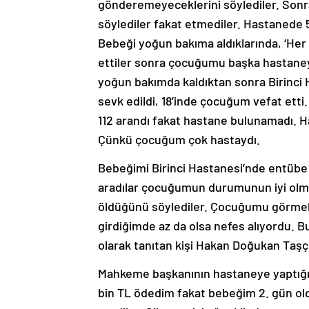
gönderemeyeceklerini söylediler. Sonra
söylediler fakat etmediler. Hastanede 5
Bebeği yoğun bakıma aldıklarında, ‘Her 
ettiler sonra çocuğumu başka hastaneye
yoğun bakımda kaldıktan sonra Birinci H
sevk edildi, 18’inde çocuğum vefat etti
112 arandı fakat hastane bulunamadı. Ha
Çünkü çocuğum çok hastaydı.
Bebeğimi Birinci Hastanesi’nde entübe et
aradılar çocuğumun durumunun iyi olma
öldüğünü söylediler. Çocuğumu görmek
girdiğimde az da olsa nefes alıyordu. B
olarak tanıtan kişi Hakan Doğukan Taşçı
Mahkeme başkanının hastaneye yaptığı 
bin TL ödedim fakat bebeğim 2. gün oldu