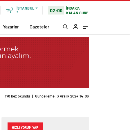
İMSAK'A
İSTANBUL
02:00
KALAN SÜRE
°
Yazarlar
Gazeteler
HIZLI YORUM YAP