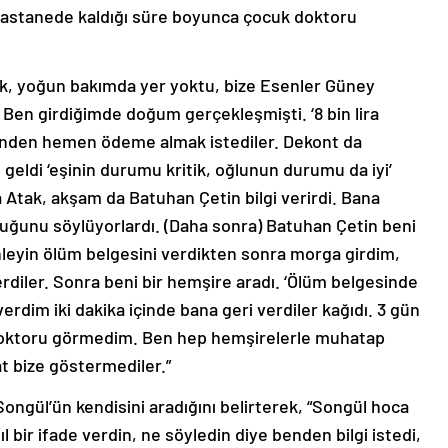
astanede kaldığı süre boyunca çocuk doktoru
ık, yoğun bakımda yer yoktu, bize Esenler Güney
 Ben girdiğimde doğum gerçekleşmişti. ‘8 bin lira
enden hemen ödeme almak istediler. Dekont da
eldi ‘eşinin durumu kritik, oğlunun durumu da iyi’
 Atak, akşam da Batuhan Çetin bilgi verirdi. Bana
ğunu söylüyorlardı. (Daha sonra) Batuhan Çetin beni
leyin ölüm belgesini verdikten sonra morga girdim,
diler. Sonra beni bir hemşire aradı. ‘Ölüm belgesinde
verdim iki dakika içinde bana geri verdiler kağıdı. 3 gün
doktoru görmedim. Ben hep hemşirelerle muhatap
t bize göstermediler.”
ngül’ün kendisini aradığını belirterek, “Songül hoca
 bir ifade verdin, ne söyledin diye benden bilgi istedi,