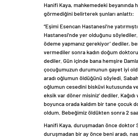
Hanifi Kaya, mahkemedeki beyanında h
görmediğini belirterek şunları anlattı:
“Eşimi Esencan Hastanesi’ne yatırmışt
Hastanesi’nde yer olduğunu söylediler.
ödeme yapmanız gerekiyor’ dediler, b
vermediler sonra kadın doğum doktoru g
dediler. Gün içinde bana hemşire Damla
çocuğumuzun durumunun gayet iyi oldu
aradı oğlumun öldüğünü söyledi. Sabah
oğlumun cesedini bisküvi kutusunda ver
eksik var döner misiniz’ dediler. Kağıdı 
boyunca orada kaldım bir tane çocuk 
oldum. Bebeğimiz öldükten sonra 2 saa
Hanifi Kaya, duruşmadan önce doktor So
duruşmadan bir ay önce beni aradı, nasıl