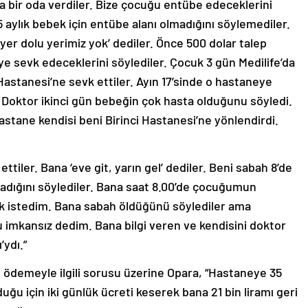
 bir oda verdiler. Bize çocuğu entübe edeceklerini
 aylık bebek için entübe alanı olmadığını söylemediler.
yer dolu yerimiz yok’ dediler. Önce 500 dolar talep
 sevk edeceklerini söylediler. Çocuk 3 gün Medilife’da
astanesi’ne sevk ettiler. Ayın 17’sinde o hastaneye
. Doktor ikinci gün bebeğin çok hasta olduğunu söyledi.
stane kendisi beni Birinci Hastanesi’ne yönlendirdi.
tiler. Bana ‘eve git, yarın gel’ dediler. Beni sabah 8’de
dığını söylediler. Bana saat 8.00’de çocuğumun
 istedim. Bana sabah öldüğünü söylediler ama
u imkansız dedim. Bana bilgi veren ve kendisini doktor
’ydı.”
ödemeyle ilgili sorusu üzerine Opara, “Hastaneye 35
ğu için iki günlük ücreti keserek bana 21 bin liramı geri