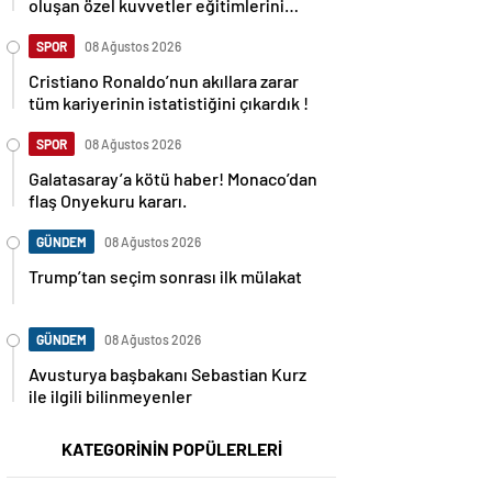
oluşan özel kuvvetler eğitimlerini
başlattı.
SPOR
08 Ağustos 2026
Cristiano Ronaldo’nun akıllara zarar
tüm kariyerinin istatistiğini çıkardık !
SPOR
08 Ağustos 2026
Galatasaray’a kötü haber! Monaco’dan
flaş Onyekuru kararı.
GÜNDEM
08 Ağustos 2026
Trump’tan seçim sonrası ilk mülakat
GÜNDEM
08 Ağustos 2026
Avusturya başbakanı Sebastian Kurz
ile ilgili bilinmeyenler
KATEGORİNİN POPÜLERLERİ