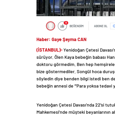
0
BEĞENDİM
ABONE OL
Haber: Gaye Şeyma CAN
(İSTANBUL)-
Yenidoğan Çetesi Davası’n
sürüyor. Ölen Kaya bebeğin babası Hani
doktoru görmedim. Ben hep hemşireler
bize göstermediler. Songül hoca duruşm
söyledin diye benden bilgi istedi ben de
bebeğin annesi de “‘Para yoksa tedavi yo
Yenidoğan Çetesi Davası’nda 22’si tutu
Mahkemesi’nde müşteki beyanlarının al