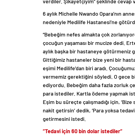
verdiler. Şikayetçiyim” şeklinde cevap v
6 aylık Michelle Nwando Opara’nın anne
nedeniyle Medilife Hastanesi’ne götürdü
“Bebeğim nefes almakta çok zorlanıyord
çocuğun yaşaması bir mucize dedi. Ert
aylık başka bir hastaneye götürmeniz ge
Gittiğimiz hastaneler bize yeni bir ha
eşimi Medilife’dan biri aradı. Çocuğum
vermemiz gerektiğini söyledi. O gece bi
ediyordu. Bebeğim daha fazla zorluk çe
para istediler. Kartla ödeme yapmak ist
Eşim bu süreçte çalışmadığı için, ‘Bize 
nakit getirsin’ dedik, ‘Para yoksa tedav
getirmesini istedi.
“
Tedavi için 60 bin dolar istediler
“