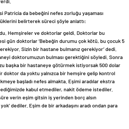
erdi.
si Patricia da bebeğini nefes zorluğu yaşaması
klerini belirterek süreci şöyle anlattı:
u. Hemşireler ve doktorlar geldi. Doktorlar bu
esi gün doktorlar ‘Bebeğin durumu çok kötü, bu çocuk 5
rekiyor. Sizin bir hastane bulmanız gerekiyor’ dedi.
staneyi doktorumuzun bulması gerektiğini söyledi. Sonra
uzu başka bir hastaneye götürmek istiyorsak 500 dolar
r doktor da yoktu yalnızca bir hemşire gelip kontrol
kmeye başladı nefes almakta. Eşimi aradılar ekstra
ediğimizde kabul etmediler, nakit ödeme istediler.
süre verin eşim gitsin iş yerinden borç alsın
i yok’ dediler. Eşim de bir arkadaşını aradı ondan para